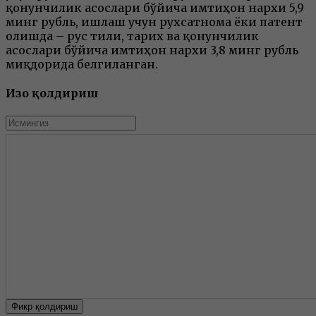
қонунчилик асослари бўйича имтиҳон нархи 5,9
минг рубль, ишлаш учун рухсатнома ёки патент
олишда – рус тили, тарих ва қонунчилик
асослари бўйича имтиҳон нархи 3,8 минг рубль
миқдорида белгиланган.
Изоҳ қолдириш
Фикр қолдириш