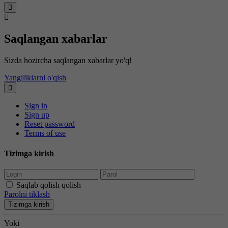
Saqlangan xabarlar
Sizda hozircha saqlangan xabarlar yo'q!
Yangiliklarni o'qish
Sign in
Sign up
Reset password
Terms of use
Tizimga kirish
Saqlab qolish qolish
Parolni tiklash
Tizimga kirish
Yoki