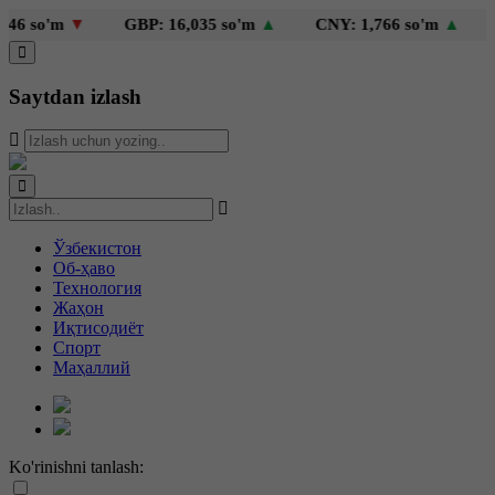
 so'm
▼
GBP: 16,035 so'm
▲
CNY: 1,766 so'm
▲
KZ
Saytdan izlash
Ўзбекистон
Об-ҳаво
Технология
Жаҳон
Иқтисодиёт
Спорт
Маҳаллий
Ko'rinishni tanlash: