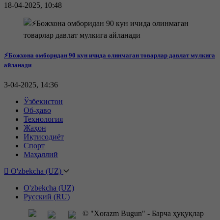
18-04-2025, 10:48
⚡️Божхона омборидан 90 кун ичида олинмаган товарлар давлат мулкига
айланади
3-04-2025, 14:36
Ўзбекистон
Об-ҳаво
Технология
Жаҳон
Иқтисодиёт
Спорт
Маҳаллий
O'zbekcha (UZ)
O'zbekcha (UZ)
Русский (RU)
© "Xorazm Bugun" - Барча ҳуқуқлар