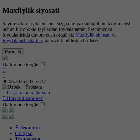
Maxfiylik siyosati
Saytimizdan foydalanishda sizga eng yaxshi tajribani taqdim etish
uchun biz cookie-fayllardan foydalanamiz. Saytimizdan
foydalanishda davom etish orqali siz
Maxfiylik siyosati
va
Foydalanish shartlari
ga rozilik bildirgan bo‘lasiz.
Roziman
Dark mode toggle
09.08.2026 | 03:57:17
Ўзбекча
Сақланган ҳабарлар
Шаҳсий кабинет
Dark mode toggle
Ўзбекистон
Об-ҳаво
Технология