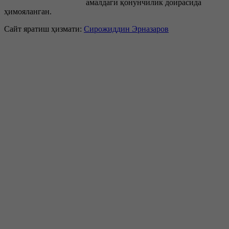
амалдаги қонунчилик доирасида
ҳимояланган.
Сайт яратиш ҳизмати:
Сирожиддин Эрназаров