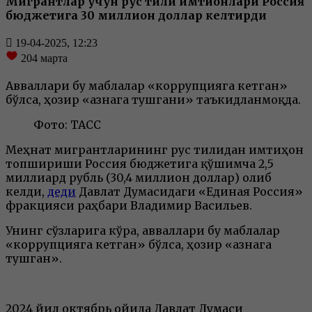
Мигрантлар учун рус тили имтиҳонлари Россия
бюджетига 30 миллион доллар келтирди
19-04-2025, 12:23
204
марта
Авваллари бу маблағлар «коррупцияга кетган»
бўлса, ҳозир «ғазнага тушгани» таъкидланмоқда.
Фото: ТАСС
Меҳнат мигрантларининг рус тилидан имтиҳон
топшириши Россия бюджетига қўшимча 2,5
миллиард рубль (30,4 миллион доллар) олиб
келди,
деди
Давлат Думасидаги «Единая Россия»
фракцияси раҳбари Владимир Васильев.
Унинг сўзларига кўра, авваллари бу маблағлар
«коррупцияга кетган» бўлса, ҳозир «ғазнага
тушган».
2024 йил октябрь ойида Давлат Думаси