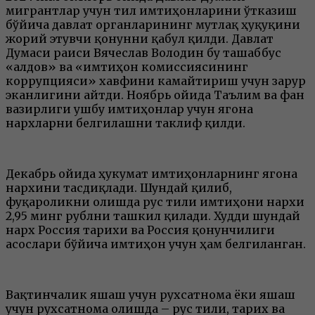
мигрантлар учун тил имтиҳонларини ўтказиш
бўйича давлат органларининг мутлақ ҳуқуқини
жорий этувчи қонунни қабул қилди. Давлат
Думаси раиси Вячеслав Володин бу ташаббус
«алдов» ва «имтиҳон комиссиясининг
коррупцияси» хавфини камайтириш учун зарур
эканлигини айтди. Ноябрь ойида Таълим ва фан
вазирлиги ушбу имтиҳонлар учун ягона
нархларни белгилашни таклиф қилди.
Декабрь ойида ҳукумат имтиҳонларнинг ягона
нархини тасдиқлади. Шундай қилиб,
фуқароликни олишда рус тили имтиҳони нархи
2,95 минг рублни ташкил қилади. Худди шундай
нарх Россия тарихи ва Россия қонунчилиги
асослари бўйича имтиҳон учун ҳам белгиланган.
Вақтинчалик яшаш учун рухсатнома ёки яшаш
учун рухсатнома олишда – рус тили, тарих ва