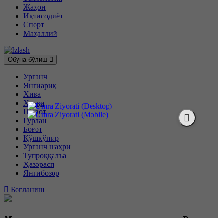
Жаҳон
Иқтисодиёт
Спорт
Маҳаллий
Обуна бўлиш
Урганч
Янгиариқ
Хива
Хонқа
Шовот
Гурлан
Боғот
Қўшкўпир
Урганч шаҳри
Тупроққалъа
Ҳазорасп
Янгибозор
Боғланиш