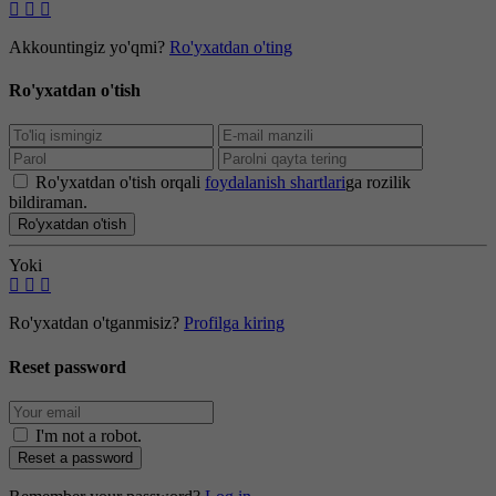
Akkountingiz yo'qmi?
Ro'yxatdan o'ting
Ro'yxatdan o'tish
Ro'yxatdan o'tish orqali
foydalanish shartlari
ga rozilik
bildiraman.
Ro'yxatdan o'tish
Yoki
Ro'yxatdan o'tganmisiz?
Profilga kiring
Reset password
I'm not a robot
.
Reset a password