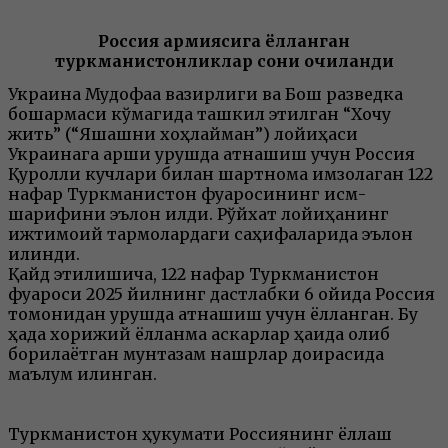
Россия армиясига ёлланган
туркманистонликлар сони очиқланди
Украина Мудофаа вазирлиги ва Бош разведка
бошқармаси кўмагида ташкил этилган “Хочу
жить” (“Яшашни хоҳлайман”) лойиҳаси
Украинага қарши урушда қатнашиш учун Россия
Қуролли кучлари билан шартнома имзолаган 122
нафар Туркманистон фуқаросининг исм-
шарифини эълон қилди. Рўйхат лойиҳанинг
ижтимоий тармоқлардаги саҳифаларида эълон
қилинди.
Қайд этилишича, 122 нафар Туркманистон
фуқароси 2025 йилнинг дастлабки 6 ойида Россия
томонидан урушда қатнашиш учун ёлланган. Бу
ҳақда хорижий ёлланма аскарлар ҳақида олиб
борилаётган мунтазам нашрлар доирасида
маълум қилинган.
Туркманистон ҳукумати Россиянинг ёллаш