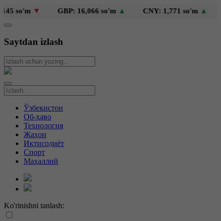
 so'm
▼
GBP: 16,066 so'm
▲
CNY: 1,771 so'm
▲
KZ
Saytdan izlash
Ўзбекистон
Об-ҳаво
Технология
Жаҳон
Иқтисодиёт
Спорт
Маҳаллий
Ko'rinishni tanlash: