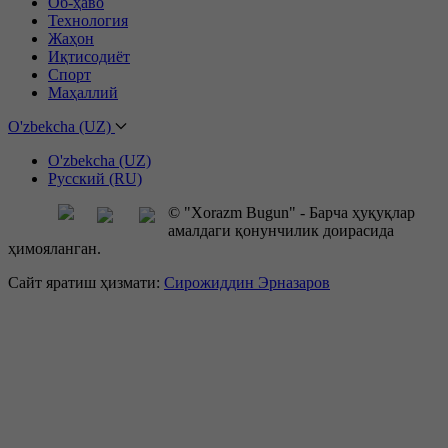
Об-ҳаво
Технология
Жаҳон
Иқтисодиёт
Спорт
Маҳаллий
O'zbekcha (UZ)
O'zbekcha (UZ)
Русский (RU)
© "Xorazm Bugun" - Барча ҳуқуқлар
амалдаги қонунчилик доирасида
ҳимояланган.
Сайт яратиш ҳизмати:
Сирожиддин Эрназаров