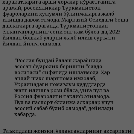
ҳаракатларига қарши чоралар кўраётганига
қарамай, россияликлар Туркманистон
фуқароларини ҳужумчи бўлинмаларга жалб
қилишда давом этмоқда. Марказий Осиёдаги бошқа
давлатларга қараганда Туркманистондан
ёлланганларнинг сони энг кам бўлса-да, 2023
йилдан бошлаб уларни жалб қилиш суръати
йилдан йилга ошмоқда.
“Россия бундай ёллаш жараёнида
асосан фуқаролик беришни “савдо
воситаси” сифатида ишлатмоқда. Ҳар
қандай шахс шартнома имзолаб,
Украинадаги номаълум ҳудудларда
жанг қилишга рози бўлса, унга пул ва
Россия фуқаролиги таклиф этилмоқда.
Пул ва паспорт ёлланма аскарлар учун
асосий сабаб бўлиб қолмоқда”, дейилади
хабарда.
Таъкидлаш жоизки, ёлланганларнинг аксарияти