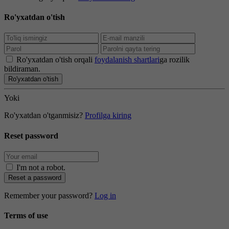
Ro'yxatdan o'tish
Ro'yxatdan o'tish orqali
foydalanish shartlari
ga rozilik
bildiraman.
Ro'yxatdan o'tish
Yoki
Ro'yxatdan o'tganmisiz?
Profilga kiring
Reset password
I'm not a robot
.
Reset a password
Remember your password?
Log in
Terms of use