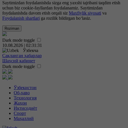
Saytimizdan foydalanishda sizga eng yaxshi tajribani taqdim etish
uchun biz cookie-fayllardan foydalanamiz. Saytimizdan
foydalanishda davom etish orqali siz
Maxfiylik siyosati
va
Foydalanish shartlari
ga rozilik bildirgan bo‘lasiz.
Roziman
Dark mode toggle
10.08.2026 | 02:31:32
Ўзбекча
Сақланган ҳабарлар
Шаҳсий кабинет
Dark mode toggle
Ўзбекистон
Об-ҳаво
Технология
Жаҳон
Иқтисодиёт
Спорт
Маҳаллий