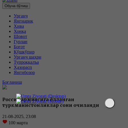
Обуна бўлиш
Урганч
Янгиариқ
Хива
Хонқа
Шовот
Гурлан
Боғот
Қўшкўпир
Урганч шаҳри
Тупроққалъа
Ҳазорасп
Янгибозор
Боғланиш
Россия армиясига ёлланган
туркманистонликлар сони очиқланди
21-08-2025, 23:08
100
марта