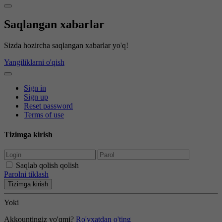
Saqlangan xabarlar
Sizda hozircha saqlangan xabarlar yo'q!
Yangiliklarni o'qish
Sign in
Sign up
Reset password
Terms of use
Tizimga kirish
Saqlab qolish qolish
Parolni tiklash
Tizimga kirish
Yoki
Akkountingiz yo'qmi?
Ro'yxatdan o'ting