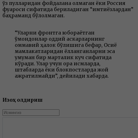
ўз пулларидан фойдалана олмаган ёки Россия
фуқароси сифатида бериладиган “имтиёзлардан”
баҳраманд бўлолмаган.
“Уларни фронтга юбораётган
қўмондонлар оддий аскарларнинг
оммавий ҳалок бўлишига бефарқ, Осиё
мамлакатларидан ёлланганларни эса
умуман бир марталик куч сифатида
кўради. Улар учун орқа қисмларда,
штабларда ёки блокпостларда жой
ажратилмайди”, дейилади хабарда.
Изоҳ қолдириш