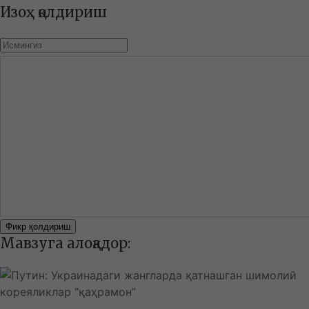
Изоҳ қолдириш
Фикр қолдириш
Мавзуга алоқадор: