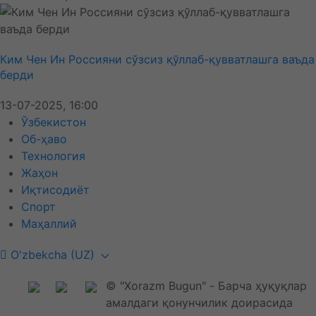
Ким Чен Ин Россияни сўзсиз қўллаб-қувватлашга ваъда
берди
13-07-2025, 16:00
Ўзбекистон
Об-ҳаво
Технология
Жаҳон
Иқтисодиёт
Спорт
Маҳаллий
O'zbekcha (UZ)
© "Xorazm Bugun" - Барча ҳуқуқлар
амалдаги қонунчилик доирасида