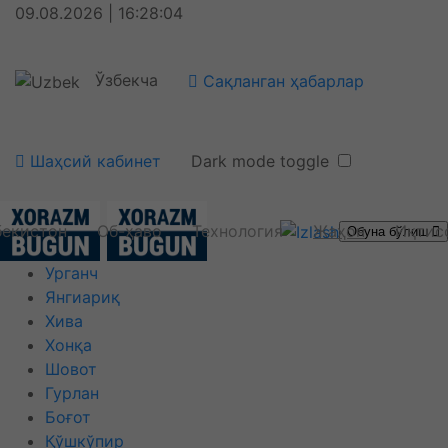
09.08.2026 | 16:28:05
Ўзбекча
Сақланган ҳабарлар
Шаҳсий кабинет
Dark mode toggle
бекистон
Об-ҳаво
Технология
Жаҳон
Иқтис
Обуна бўлиш
Урганч
Янгиариқ
Хива
Хонқа
Шовот
Гурлан
Боғот
Қўшкўпир