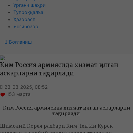
Урганч шаҳри
Тупроққалъа
Ҳазорасп
Янгибозор
Боғланиш
Ким Россия армиясида хизмат қилган
аскарларни тақдирлади
23-08-2025, 08:52
153
марта
Ким Россия армиясида хизмат қилган аскарларни
тақдирлади
Шимолий Корея раҳбари Ким Чен Ин Курск