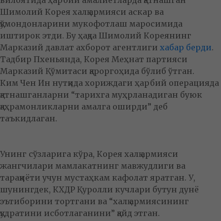
вилоятида ҳарбий амалиётларда қатнашган
Шимолий Корея халқ армияси аскар ва
қўмондонларини мукофотлаш маросимида
иштирок этди. Бу ҳақда Шимолий Кореянинг
Марказий давлат ахборот агентлиги
хабар берди
.
Тадбир Пхеньянда, Корея Меҳнат партияси
Марказий Қўмитаси қароргоҳида бўлиб ўтган.
Ким Чен Ин нутқида хориждаги ҳарбий операцияда
қатнашганларни “тарихга муҳрланадиган буюк
қаҳрамонликларни амалга оширди” деб
таъкидлаган.
Унинг сўзларига кўра, Корея халқ армияси
жангчилари мамлакатнинг мавжудлиги ва
тараққиёти учун мустаҳкам кафолат яратган. У,
шунингдек, КХДР Қуролли кучлари бутун дунё
эътиборини тортгани ва “халқ армиясининг
қудратини исботлаганини” қайд этган.