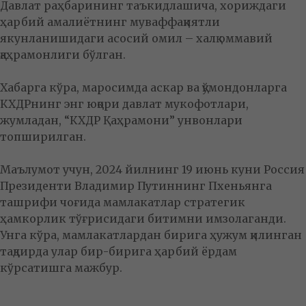
Давлат раҳбарининг таъкидлашича, хориждаги
ҳарбий амалиётнинг муваффақиятли
якунланишидаги асосий омил – халқ оммавий
қаҳрамонлиги бўлган.
Хабарга кўра, маросимда аскар ва қўмондонларга
КХДРнинг энг юқори давлат мукофотлари,
жумладан, “КХДР Қаҳрамони” унвонлари
топширилган.
Маълумот учун, 2024 йилнинг 19 июнь куни Россия
Президенти Владимир Путиннинг Пхеньянга
ташрифи чоғида мамлакатлар стратегик
ҳамкорлик тўғрисидаги битимни имзолаганди.
Унга кўра, мамлакатлардан бирига ҳужум қилинган
тақдирда улар бир-бирига ҳарбий ёрдам
кўрсатишга мажбур.