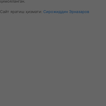
ҳимояланган.
Сайт яратиш ҳизмати:
Сирожиддин Эрназаров