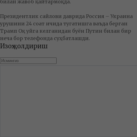
билан жавоб қайтармоқда.
Президентлик сайлови даврида Россия – Украина
урушини 24 соат ичида тугатишга ваъда берган
Трамп Оқ уйга келганидан буён Путин билан бир
неча бор телефонда суҳбатлашди.
Изоҳ қолдириш