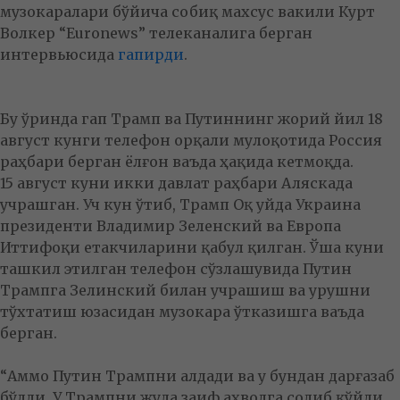
музокаралари бўйича собиқ махсус вакили Курт
Волкер “Euronews” телеканалига берган
интервьюсида
гапирди
.
Бу ўринда гап Трамп ва Путиннинг жорий йил 18
август кунги телефон орқали мулоқотида Россия
раҳбари берган ёлғон ваъда ҳақида кетмоқда.
15 август куни икки давлат раҳбари Аляскада
учрашган. Уч кун ўтиб, Трамп Оқ уйда Украина
президенти Владимир Зеленский ва Европа
Иттифоқи етакчиларини қабул қилган. Ўша куни
ташкил этилган телефон сўзлашувида Путин
Трампга Зелинский билан учрашиш ва урушни
тўхтатиш юзасидан музокара ўтказишга ваъда
берган.
“Аммо Путин Трампни алдади ва у бундан дарғазаб
бўлди. У Трампни жуда заиф аҳволга солиб қўйди.