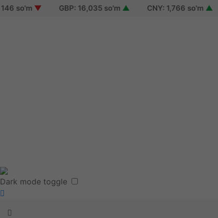
46 so'm
▼
GBP: 16,035 so'm
▲
CNY: 1,766 so'm
▲
Sign in
Sign up
Reset password
Terms of use
Dark mode toggle