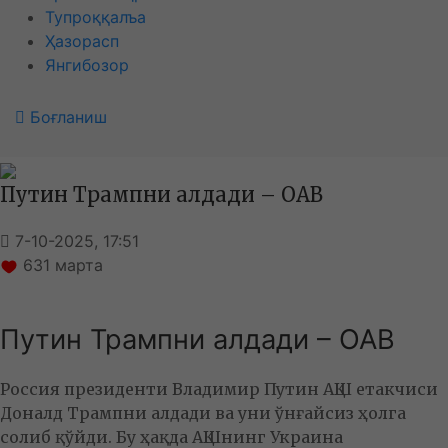
Тупроққалъа
Ҳазорасп
Янгибозор
Боғланиш
Путин Трампни алдади – ОАВ
7-10-2025, 17:51
631
марта
Путин Трампни алдади – ОАВ
Россия президенти Владимир Путин АҚШ етакчиси
Доналд Трампни алдади ва уни ўнғайсиз ҳолга
солиб қўйди. Бу ҳақда АҚШнинг Украина