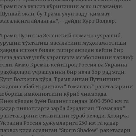
Трамп эса кучсиз кўринишни асло истамайди.
Шундай экан, бу Трамп учун қадр-қиммат
масаласига айланган”, – дейди Курт Волкер.
Трамп Путин ва Зеленский юзма-юз учрашиб,
урушни тўхтатиш масаласини муҳокама этиши
ҳақида ишонч билан гапирганидан кейин бир
неча давлат ушбу учрашувга мезбонликни таклиф
этди. Аммо Кремль кейинроқ Россия ва Украина
раҳбарлари учрашувини бир неча бор рад этди.
Курт Волкерга кўра, Трамп айнан Путиннинг
алдови сабаб Украинага “Томагавк” ракеталарини
юбориш имкониятини кўриб чиқмоқда.
Киев кўпдан буён Вашингтондан 1600-2500 км га
қадар нишонларга зарба берадиган “Томагавк”
ракеталарини етказишни сўраб келади. Ҳозирча
Украина Россия ҳужумларига 250 км га қадар
парвоз қила оладиган “Storm Shadow” ракеталари