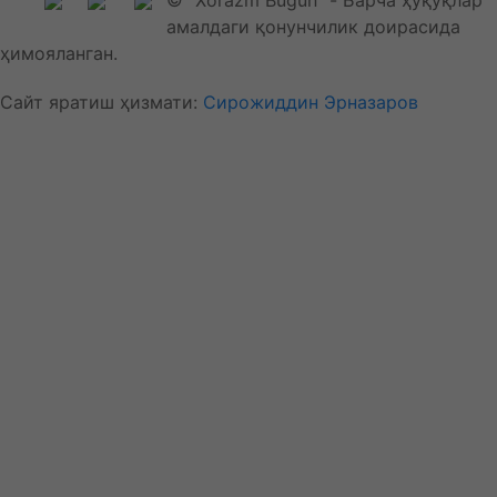
амалдаги қонунчилик доирасида
ҳимояланган.
Сайт яратиш ҳизмати:
Сирожиддин Эрназаров