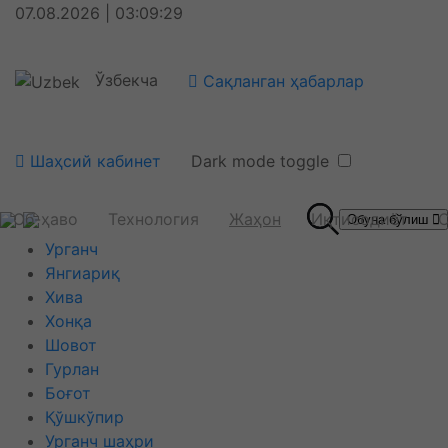
07.08.2026 | 03:09:30
Ўзбекча
Сақланган ҳабарлар
Шаҳсий кабинет
Dark mode toggle
Об-ҳаво
Технология
Жаҳон
Иқтисодиёт
С
Обуна бўлиш
Урганч
Янгиариқ
Хива
Хонқа
Шовот
Гурлан
Боғот
Қўшкўпир
Урганч шаҳри