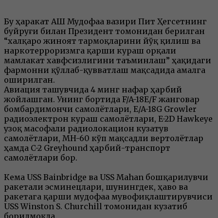
Бу ҳаракат АҚШ Мудофаа вазири Пит Ҳегсетнинг
буйруғи билан Президент томонидан берилган
“халқаро жиноят тармоқларини йўқ қилиш ва
наркотерроризмга қарши кураш орқали
мамлакат хавфсизлигини таъминлаш” ҳақидаги
фармонни қўллаб-қувватлаш мақсадида амалга
оширилган.
Авиация ташувчида 4 минг нафар ҳарбий
жойлашган. Унинг бортида F/A-18E/F жанговар
бомбардимончи самолётлари, E/A-18G Growler
радиоэлектрон кураш самолётлари, E-2D Hawkeye
узоқ масофали радиолокацион кузатув
самолётлари, MH-60 кўп мақсадли вертолётлар
ҳамда C-2 Greyhound ҳарбий-транспорт
самолётлари бор.
Кема USS Bainbridge ва USS Mahan бошқарилувчи
ракетали эсминецлари, шунингдек, ҳаво ва
ракетага қарши мудофаа мувофиқлаштирувчиси
USS Winston S. Churchill томонидан кузатиб
борилмоқда.