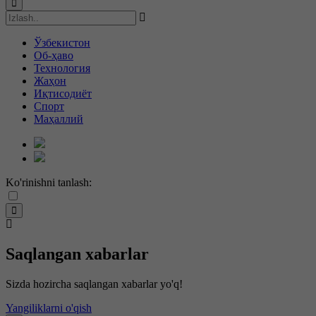
Ўзбекистон
Об-ҳаво
Технология
Жаҳон
Иқтисодиёт
Спорт
Маҳаллий
Ko'rinishni tanlash:
Saqlangan xabarlar
Sizda hozircha saqlangan xabarlar yo'q!
Yangiliklarni o'qish