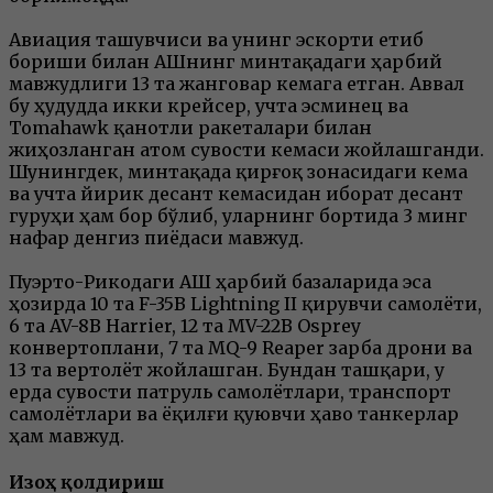
Авиация ташувчиси ва унинг эскорти етиб
бориши билан АҚШнинг минтақадаги ҳарбий
мавжудлиги 13 та жанговар кемага етган. Аввал
бу ҳудудда икки крейсер, учта эсминец ва
Tomahawk қанотли ракеталари билан
жиҳозланган атом сувости кемаси жойлашганди.
Шунингдек, минтақада қирғоқ зонасидаги кема
ва учта йирик десант кемасидан иборат десант
гуруҳи ҳам бор бўлиб, уларнинг бортида 3 минг
нафар денгиз пиёдаси мавжуд.
Пуэрто-Рикодаги АҚШ ҳарбий базаларида эса
ҳозирда 10 та F-35B Lightning II қирувчи самолёти,
6 та AV-8B Harrier, 12 та MV-22B Osprey
конвертоплани, 7 та MQ-9 Reaper зарба дрони ва
13 та вертолёт жойлашган. Бундан ташқари, у
ерда сувости патруль самолётлари, транспорт
самолётлари ва ёқилғи қуювчи ҳаво танкерлар
ҳам мавжуд.
Изоҳ қолдириш