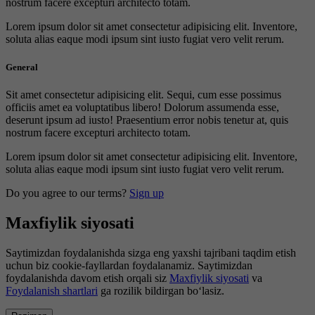
nostrum facere excepturi architecto totam.
Lorem ipsum dolor sit amet consectetur adipisicing elit. Inventore,
soluta alias eaque modi ipsum sint iusto fugiat vero velit rerum.
General
Sit amet consectetur adipisicing elit. Sequi, cum esse possimus
officiis amet ea voluptatibus libero! Dolorum assumenda esse,
deserunt ipsum ad iusto! Praesentium error nobis tenetur at, quis
nostrum facere excepturi architecto totam.
Lorem ipsum dolor sit amet consectetur adipisicing elit. Inventore,
soluta alias eaque modi ipsum sint iusto fugiat vero velit rerum.
Do you agree to our terms?
Sign up
Maxfiylik siyosati
Saytimizdan foydalanishda sizga eng yaxshi tajribani taqdim etish
uchun biz cookie-fayllardan foydalanamiz. Saytimizdan
foydalanishda davom etish orqali siz
Maxfiylik siyosati
va
Foydalanish shartlari
ga rozilik bildirgan bo‘lasiz.