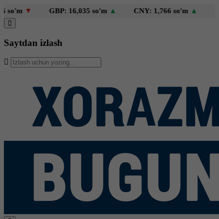
o'm
▼
GBP: 16,035 so'm
▲
CNY: 1,766 so'm
▲
KZT: 
Saytdan izlash