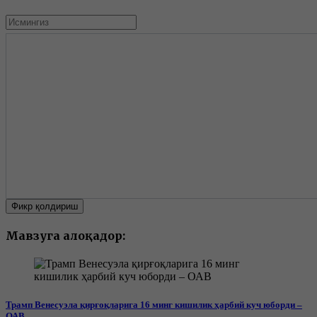
Фикр қолдириш
Мавзуга алоқадор:
Трамп Венесуэла қирғоқларига 16 минг кишилик ҳарбий куч юборди –
ОАВ