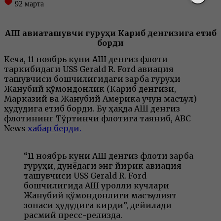
92
марта
АҚШ авиаташувчи гуруҳи Кариб денгизига етиб
борди
Кеча, 11 ноябрь куни АҚШ денгиз флоти
таркибидаги USS Gerald R. Ford авиация
ташувчиси бошчилигидаги зарба гуруҳи
Жанубий қўмондонлик (Кариб денгизи,
Марказий ва Жанубий Америка учун масъул)
ҳудудига етиб борди. Бу ҳақда АҚШ денгиз
флотининг Тўртинчи флотига таяниб, ABC
News
хабар берди.
“11 ноябрь куни АҚШ денгиз флоти зарба
гуруҳи, дунёдаги энг йирик авиация
ташувчиси USS Gerald R. Ford
бошчилигида АҚШ Қуролли кучлари
Жанубий қўмондонлиги масъулият
зонаси ҳудудига кирди”, дейилади
расмий пресс-релизда.