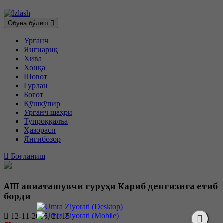
Обуна бўлиш
Урганч
Янгиариқ
Хива
Хонқа
Шовот
Гурлан
Боғот
Қўшкўпир
Урганч шаҳри
Тупроққалъа
Ҳазорасп
Янгибозор
Боғланиш
АҚШ авиаташувчи гуруҳи Кариб денгизига етиб
борди
12-11-2025, 21:15