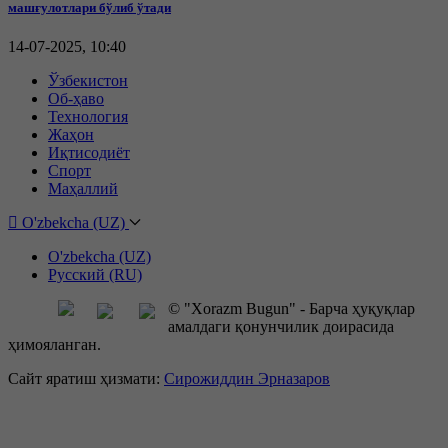
машғулотлари бўлиб ўтади
14-07-2025, 10:40
Ўзбекистон
Об-ҳаво
Технология
Жаҳон
Иқтисодиёт
Спорт
Маҳаллий
O'zbekcha (UZ)
O'zbekcha (UZ)
Русский (RU)
© "Xorazm Bugun" - Барча ҳуқуқлар
амалдаги қонунчилик доирасида
ҳимояланган.
Сайт яратиш ҳизмати:
Сирожиддин Эрназаров