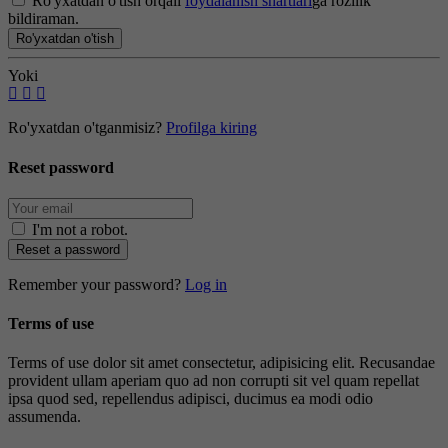
Ro'yxatdan o'tish orqali
foydalanish shartlari
ga rozilik
bildiraman.
Ro'yxatdan o'tish
Yoki
Ro'yxatdan o'tganmisiz?
Profilga kiring
Reset password
I'm not a robot
.
Reset a password
Remember your password?
Log in
Terms of use
Terms of use dolor sit amet consectetur, adipisicing elit. Recusandae
provident ullam aperiam quo ad non corrupti sit vel quam repellat
ipsa quod sed, repellendus adipisci, ducimus ea modi odio
assumenda.