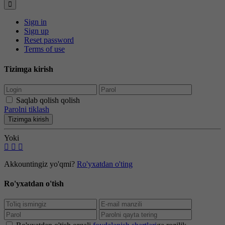
Sign in
Sign up
Reset password
Terms of use
Tizimga kirish
Saqlab qolish qolish
Parolni tiklash
Tizimga kirish
Yoki
Akkountingiz yo'qmi?
Ro'yxatdan o'ting
Ro'yxatdan o'tish