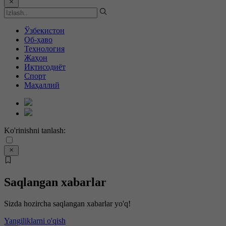
Ўзбекистон
Об-ҳаво
Технология
Жаҳон
Иқтисодиёт
Спорт
Маҳаллий
Ko'rinishni tanlash:
Saqlangan xabarlar
Sizda hozircha saqlangan xabarlar yo'q!
Yangiliklarni o'qish