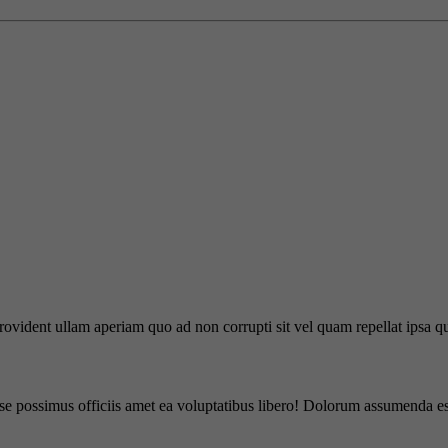
 provident ullam aperiam quo ad non corrupti sit vel quam repellat ipsa
se possimus officiis amet ea voluptatibus libero! Dolorum assumenda ess