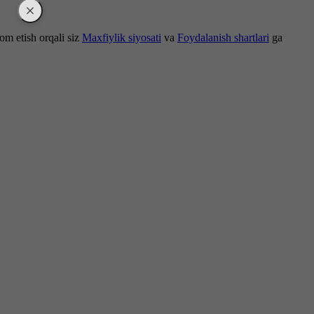
om etish orqali siz
Maxfiylik siyosati
va
Foydalanish shartlari
ga