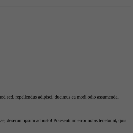
 quod sed, repellendus adipisci, ducimus ea modi odio assumenda.
e, deserunt ipsum ad iusto! Praesentium error nobis tenetur at, quis