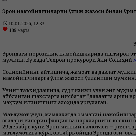
Эрон намойишчиларни ўлим жазоси билан қўрқи
10-01-2026, 12:33
189
марта
Эрондаги норозилик намойишларида иштирок этаё
мумкин. Бу ҳақда Теҳрон прокурори Али Солиҳий
Солиҳийнинг айтишича, жамоат ва давлат мулкига
намойишчиларга ўлим жазоси қўлланиши мумкин.
Унинг таъкидлашича, суд тизими учун энг муҳим
айбланган шахсларга нисбатан “давлатга қарши у
маҳкум қилинишини алоҳида урғулаган.
Маълумот учун, мамлакатда оммавий намойишлар 2
эгалари гиперинфляция ва нархларнинг кескин 
29 декабрь куни Эрон миллий валютаси – риял та
маълумотига кўра, октябрь ойида Эронда озиқ-овқ