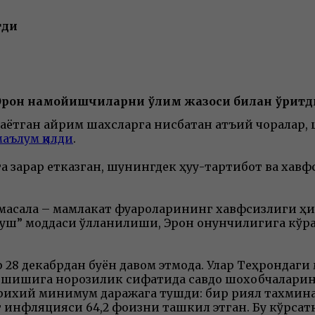
тди
Эрон намойишчиларни ўлим жазоси билан қўрқитд
тган айрим шахсларга нисбатан қатъий чоралар, 
маълум қилди
.
 зарар етказган, шунингдек ҳуқуқ-тартибот ва хав
 масала – мамлакат фуқароларининг хавфсизлиги ҳ
руш” моддаси қўлланилиши, Эрон қонунчилигига кўр
8 декабрдан буён давом этмоқда. Улар Теҳрондаги 
ошишига норозилик сифатида савдо шохобчаларин
рихий минимум даражага тушди: бир риял тахминан
ат инфляцияси 64,2 фоизни ташкил этган. Бу кўрса