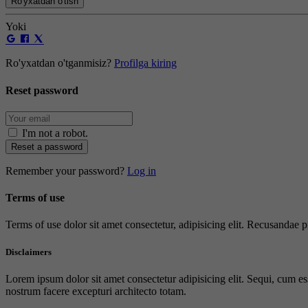
Ro'yxatdan o'tish
Yoki
Ro'yxatdan o'tganmisiz?
Profilga kiring
Reset password
I'm not a robot
.
Reset a password
Remember your password?
Log in
Terms of use
Terms of use dolor sit amet consectetur, adipisicing elit. Recusandae
Disclaimers
Lorem ipsum dolor sit amet consectetur adipisicing elit. Sequi, cum es
nostrum facere excepturi architecto totam.