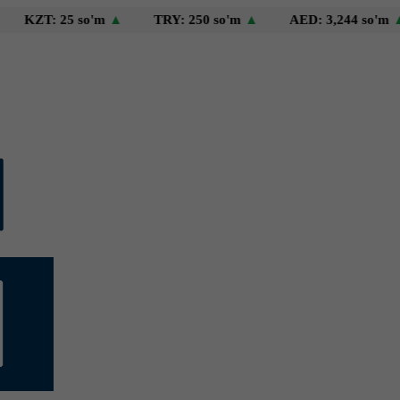
: 25 so'm
▲
TRY: 250 so'm
▲
AED: 3,244 so'm
▲
U