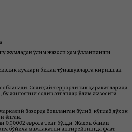
и
шу жумладан ўлим жазоси ҳам қўлланилиши
фсизлик кучлари билан тўқнашувларга киришган
исобланади. Солиҳий террорчилик ҳаракатларида
а, бу жиноятни содир этганлар ўлим жазосига
марказий бозорда бошланган бўлиб, кўплаб дўкон
и ёпган.
 0,00002 еврога тенг бўлди. Жаҳон банки
ткич бўйича мамлакатни антирейтингда фақат