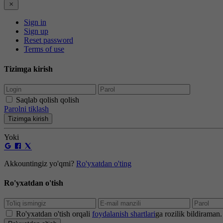
Sign in
Sign up
Reset password
Terms of use
Tizimga kirish
Saqlab qolish qolish
Parolni tiklash
Tizimga kirish
Yoki
Akkountingiz yo'qmi?
Ro'yxatdan o'ting
Ro'yxatdan o'tish
Ro'yxatdan o'tish orqali
foydalanish shartlari
ga rozilik bildiraman.