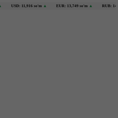
SD: 11,916 so'm
▲
EUR: 13,749 so'm
▲
RUB: 146 so'm