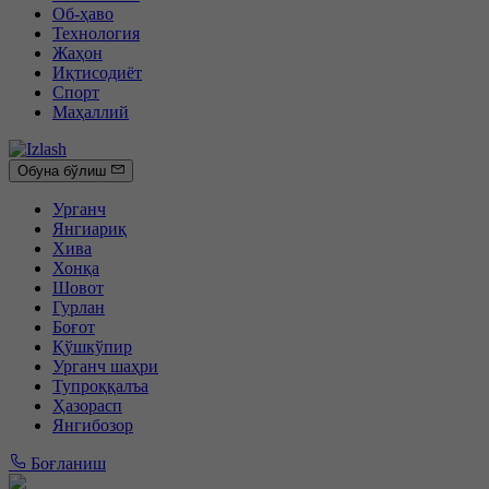
Об-ҳаво
Технология
Жаҳон
Иқтисодиёт
Спорт
Маҳаллий
Обуна бўлиш
Урганч
Янгиариқ
Хива
Хонқа
Шовот
Гурлан
Боғот
Қўшкўпир
Урганч шаҳри
Тупроққалъа
Ҳазорасп
Янгибозор
Боғланиш