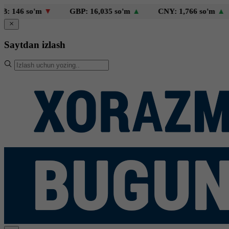
 so'm
▼
GBP: 16,035 so'm
▲
CNY: 1,766 so'm
▲
KZT
Saytdan izlash