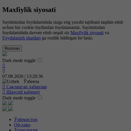
Maxfiylik siyosati
Saytimizdan foydalanishda sizga eng yaxshi tajribani taqdim etish
uchun biz cookie-fayllardan foydalanamiz. Saytimizdan
foydalanishda davom etish orqali siz
Maxfiylik siyosati
va
Foydalanish shartlari
ga rozilik bildirgan bo‘lasiz.
Roziman
Dark mode toggle
07.08.2026 | 13:20:36
Ўзбекча
Сақланган ҳабарлар
Шаҳсий кабинет
Dark mode toggle
Ўзбекистон
Об-ҳаво
Технология