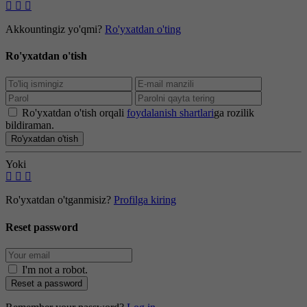
Akkountingiz yo'qmi?
Ro'yxatdan o'ting
Ro'yxatdan o'tish
Ro'yxatdan o'tish orqali
foydalanish shartlari
ga rozilik
bildiraman.
Ro'yxatdan o'tish
Yoki
Ro'yxatdan o'tganmisiz?
Profilga kiring
Reset password
I'm not a robot
.
Reset a password