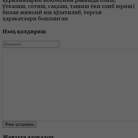
қурилмаларни ноқонуний равишда олиш,
ўтказиш, сотиш, сақлаш, ташиш ёки олиб юриш)
билан жиноий иш қўзғатилиб, тергов
ҳаракатлари бошланган.
Изоҳ қолдириш
Фикр қолдириш
Мавзуга алоқадор: