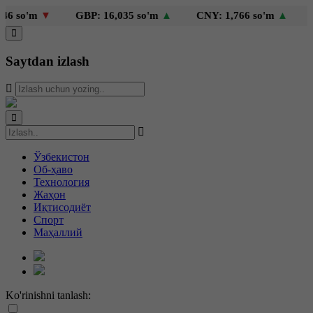
so'm
▼
GBP: 16,035 so'm
▲
CNY: 1,766 so'm
▲
KZT
Saytdan izlash
Ўзбекистон
Об-ҳаво
Технология
Жаҳон
Иқтисодиёт
Спорт
Маҳаллий
Ko'rinishni tanlash: