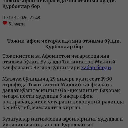
Тожик-афғон чегарасида яна отишма бўлди.
Қурбонлар бор
31-01-2026, 21:48
51
марта
Тожик-афғон чегарасида яна отишма бўлди.
Қурбонлар бор
Тожикистон ва Афғонистон чегарасида яна
отишма бўлди. Бу ҳақда Тожикистон Миллий
хавфсизлик Чегара қўшинлари
хабар берди
.
Маълум бўлишича, 29 январь куни соат 19:30
атрофида Тожикистон Миллий хавфсизлик
давлат қўмитасининг 0341-қисмининг Баҳорак
чегара пости ҳудудида 5 нафар афғон
контрабандачиси чегарани ноқонуний равишда
кесиб ўтиб, мамлакатга кирган.
Кузатувлар натижасида афғонларнинг ҳудуддаги
йўналиши аниқланган. Қуролланган