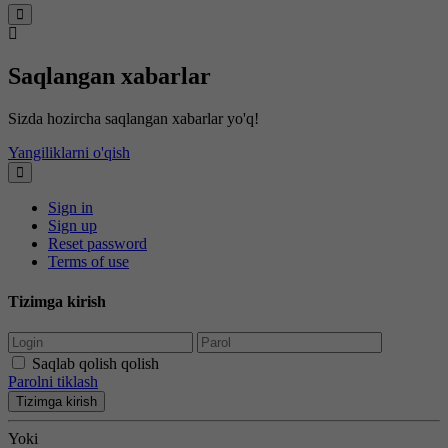
Saqlangan xabarlar
Sizda hozircha saqlangan xabarlar yo'q!
Yangiliklarni o'qish
Sign in
Sign up
Reset password
Terms of use
Tizimga kirish
Saqlab qolish qolish
Parolni tiklash
Tizimga kirish
Yoki