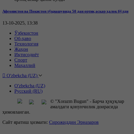
Афғонистон ва Покистон тўқнашувида 50 дан ортиқ аскар ҳалок бўлди
13-10-2025, 13:38
Ўзбекистон
Об-ҳаво
Технология
Жаҳон
Иқтисодиёт
Спорт
Маҳаллий
O'zbekcha (UZ)
O'zbekcha (UZ)
Русский (RU)
© "Xorazm Bugun" - Барча ҳуқуқлар
амалдаги қонунчилик доирасида
ҳимояланган.
Сайт яратиш ҳизмати:
Сирожиддин Эрназаров