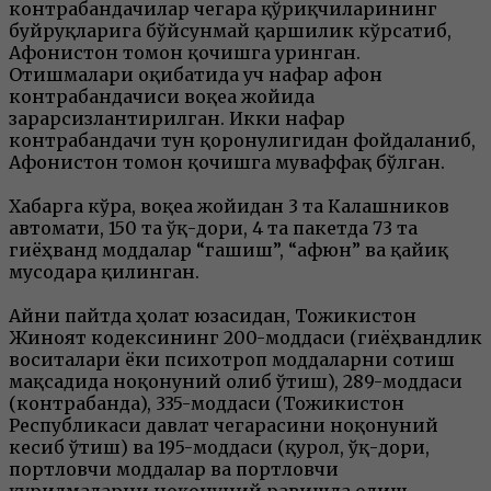
контрабандачилар чегара қўриқчиларининг
буйруқларига бўйсунмай қаршилик кўрсатиб,
Афғонистон томон қочишга уринган.
Отишмалари оқибатида уч нафар афғон
контрабандачиси воқеа жойида
зарарсизлантирилган. Икки нафар
контрабандачи тун қоронғулигидан фойдаланиб,
Афғонистон томон қочишга муваффақ бўлган.
Хабарга кўра, воқеа жойидан 3 та Калашников
автомати, 150 та ўқ-дори, 4 та пакетда 73 та
гиёҳванд моддалар “гашиш”, “афюн” ва қайиқ
мусодара қилинган.
Айни пайтда ҳолат юзасидан, Тожикистон
Жиноят кодексининг 200-моддаси (гиёҳвандлик
воситалари ёки психотроп моддаларни сотиш
мақсадида ноқонуний олиб ўтиш), 289-моддаси
(контрабанда), 335-моддаси (Тожикистон
Республикаси давлат чегарасини ноқонуний
кесиб ўтиш) ва 195-моддаси (қурол, ўқ-дори,
портловчи моддалар ва портловчи