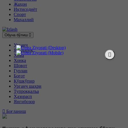
Жаҳон
Иқтисодиёт
Спорт
Маҳаллий
Обуна бўлиш
Урганч
Янгиариқ
Хива
Хонқа
Шовот
Гурлан
Боғот
Қўшкўпир
Урганч шаҳри
Тупроққалъа
Ҳазорасп
Янгибозор
Боғланиш