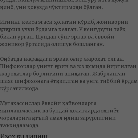
қилиб, уни ҳовузда чўктирмоқчи бўлган.
Итнинг кекса эгаси ҳолатни кўриб, жониворни
қутқариш учун ёрдамга келган. У кенгуруни таёқ
билан урган. Шундан сўнг эркак ва ёввойи
жонивор ўртасида олишув бошланган.
Оқибатда нафақадаги эркак оғир жароҳат олган.
Шифокорлар унинг қорин ва юз қисмида йиртилган
жароҳатлар борлигини аниқлаган. Жабрланган
шахс шифохонага ётқизилган ва унга тиббий ёрдам
кўрсатилмоқда.
Мутахассислар ёввойи ҳайвонларга
яқинлашмаслик ва бундай ҳолатларда эҳтиёт
чораларига қатъий амал қилиш зарурлигини
таъкидламоқда.
Изоҳ қолдириш