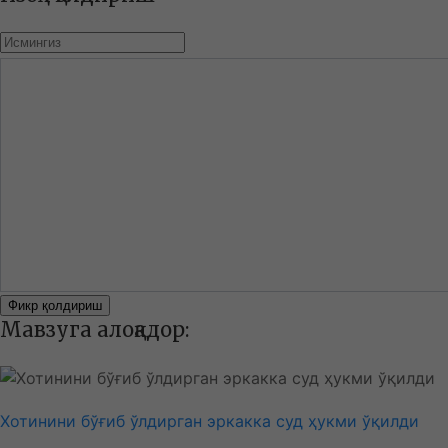
Фикр қолдириш
Мавзуга алоқадор:
Хотинини бўғиб ўлдирган эркакка суд ҳукми ўқилди