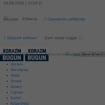
09.08.2026 | 13:29:31
Ўзбекча
Сақланган ҳабарлар
Шаҳсий кабинет
Dark mode toggle
бекистон
Об-ҳаво
Технология
Жаҳон
Иқтис
Обуна бўлиш
Урганч
Янгиариқ
Хива
Хонқа
Шовот
Гурлан
Боғот
Қўшкўпир