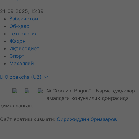
21-09-2025, 15:39
Ўзбекистон
Об-ҳаво
Технология
Жаҳон
Иқтисодиёт
Спорт
Маҳаллий
O'zbekcha (UZ)
© "Xorazm Bugun" - Барча ҳуқуқлар
амалдаги қонунчилик доирасида
ҳимояланган.
Сайт яратиш ҳизмати:
Сирожиддин Эрназаров