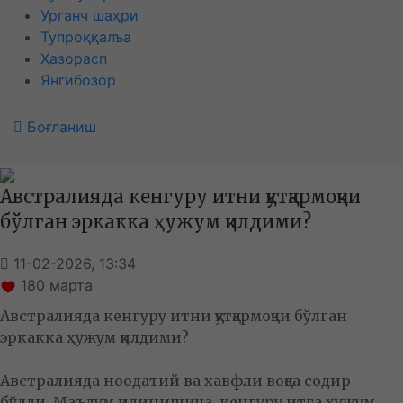
Урганч шаҳри
Тупроққалъа
Ҳазорасп
Янгибозор
Боғланиш
Австралияда кенгуру итни қутқармоқчи
бўлган эркакка ҳужум қилдими?
11-02-2026, 13:34
180
марта
Австралияда кенгуру итни қутқармоқчи бўлган
эркакка ҳужум қилдими?
Австралияда ноодатий ва хавфли воқеа содир
бўлди. Маълум қилинишича, кенгуру итга ҳужум