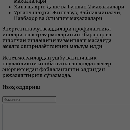
маҳаллалари;
Хива шаҳри: Дашёқ ва Гулшан-2 маҳаллалари;
Урганч шаҳри: Жингавуз, Байналминалчи,
Навбаҳор ва Олимпия маҳаллалари.
Энергетика мутасаддилари профилактика
ишлари электр тармоқларининг барқарор ва
ишончли ишлашини таъминлаш мақсадида
амалга оширилаётганини маълум қилди.
Истеъмолчилардан ушбу вақтинчалик
ноқулайликни инобатга олган ҳолда электр
энергиясидан фойдаланишни олдиндан
режалаштириш сўралмоқда.
Изоҳ қолдириш