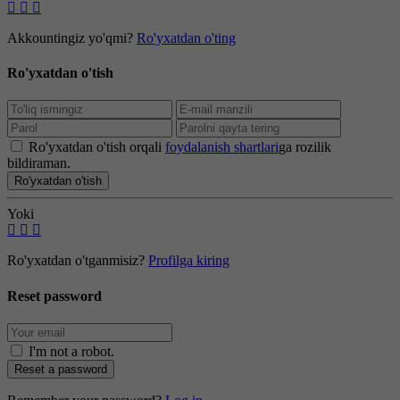
Akkountingiz yo'qmi?
Ro'yxatdan o'ting
Ro'yxatdan o'tish
Ro'yxatdan o'tish orqali
foydalanish shartlari
ga rozilik
bildiraman.
Ro'yxatdan o'tish
Yoki
Ro'yxatdan o'tganmisiz?
Profilga kiring
Reset password
I'm not a robot
.
Reset a password