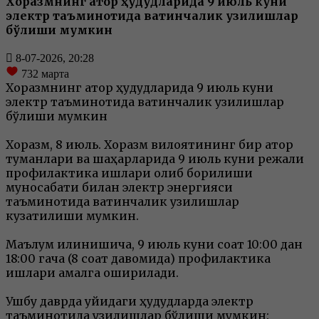
Хоразмнинг қатор ҳудудларида 9 июль куни
электр таъминотида вақтинчалик узилишлар
бўлиши мумкин
8-07-2026, 20:28
732
марта
Хоразмнинг қатор ҳудудларида 9 июль куни
электр таъминотида вақтинчалик узилишлар
бўлиши мумкин
Хоразм, 8 июль. Хоразм вилоятининг бир қатор
туманлари ва шаҳарларида 9 июль куни режали
профилактика ишлари олиб борилиши
муносабати билан электр энергияси
таъминотида вақтинчалик узилишлар
кузатилиши мумкин.
Маълум қилинишича, 9 июль куни соат 10:00 дан
18:00 гача (8 соат давомида) профилактика
ишлари амалга оширилади.
Ушбу даврда қуйидаги ҳудудларда электр
таъминотида узилишлар бўлиши мумкин: