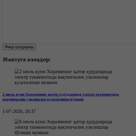
Фикр қолдириш
Мавзуга алоқадор:
2 июль куни Хоразмнинг қатор ҳудудларида электр таъминотида
вақтинчалик узилишлар кузатилиши мумкин
1-07-2026, 20:37