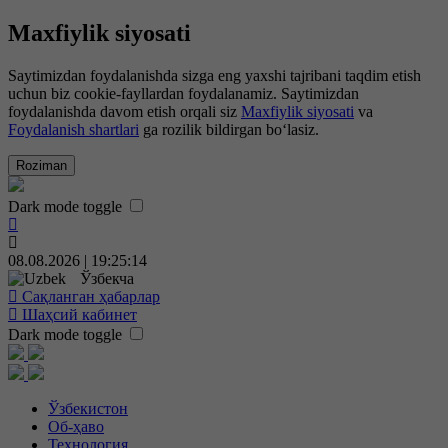
Maxfiylik siyosati
Saytimizdan foydalanishda sizga eng yaxshi tajribani taqdim etish
uchun biz cookie-fayllardan foydalanamiz. Saytimizdan
foydalanishda davom etish orqali siz
Maxfiylik siyosati
va
Foydalanish shartlari
ga rozilik bildirgan bo‘lasiz.
Roziman
Dark mode toggle
08.08.2026 | 19:25:15
Ўзбекча
Сақланган ҳабарлар
Шаҳсий кабинет
Dark mode toggle
Ўзбекистон
Об-ҳаво
Технология