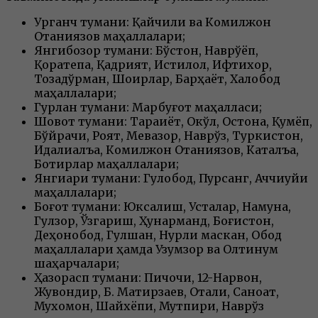
Урганч тумани: Қайчили ва Комилжон
Отаниязов маҳаллалари;
Янгибозор тумани: Бўстон, Наврўёп,
Қоратепа, Қадрият, Истиқлол, Ифтихор,
Тозадўрман, Шоирлар, Барҳаёт, Халқобод
маҳаллалари;
Гурлан тумани: Марбуғот маҳалласи;
Шовот тумани: Тараққиёт, Оқкўл, Остона, Қумёп,
Бўйрачи, Роят, Мевазор, Наврўз, Туркистон,
Идалиқалъа, Комилжон Отаниязов, Катқалъа,
Ботирлар маҳаллалари;
Янгиариқ тумани: Гулобод, Пурсанг, Аччиққуйи
маҳаллалари;
Боғот тумани: Юксалиш, Усталар, Намуна,
Гулзор, Ўзгариш, Ҳунарманд, Боғистон,
Деҳқонобод, Гулшан, Нурли маскан, Обод
маҳаллалари ҳамда Узумзор ва Олтинқум
шаҳарчалари;
Ҳазорасп тумани: Пичоқчи, 12-Нарвон,
Жувондир, Б. Матирзаев, Оталиқ, Саноат,
Мухомон, Шайхёпи, Мутпири, Наврўз