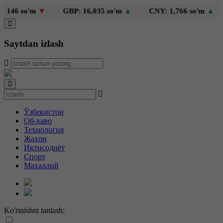
46 so'm
▼
GBP: 16,035 so'm
▲
CNY: 1,766 so'm
▲
K
Saytdan izlash
Ўзбекистон
Об-ҳаво
Технология
Жаҳон
Иқтисодиёт
Спорт
Маҳаллий
Ko'rinishni tanlash: