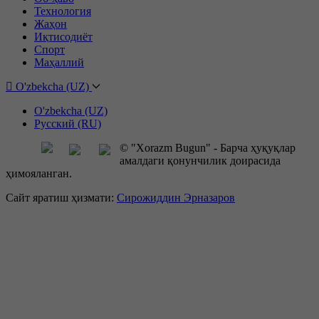
Технология
Жаҳон
Иқтисодиёт
Спорт
Маҳаллий
O'zbekcha (UZ)
O'zbekcha (UZ)
Русский (RU)
© "Xorazm Bugun" - Барча ҳуқуқлар
амалдаги қонунчилик доирасида
ҳимояланган.
Сайт яратиш ҳизмати:
Сирожиддин Эрназаров