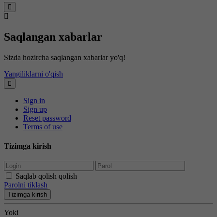
Saqlangan xabarlar
Sizda hozircha saqlangan xabarlar yo'q!
Yangiliklarni o'qish
Sign in
Sign up
Reset password
Terms of use
Tizimga kirish
Saqlab qolish qolish
Parolni tiklash
Tizimga kirish
Yoki