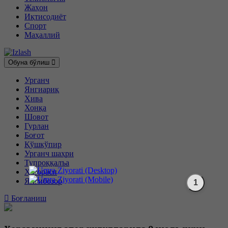
Жаҳон
Иқтисодиёт
Спорт
Маҳаллий
Обуна бўлиш
Урганч
Янгиариқ
Хива
Хонқа
Шовот
Гурлан
Боғот
Қўшкўпир
Урганч шаҳри
Тупроққалъа
Ҳазорасп
Янгибозор
Боғланиш