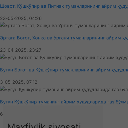
Шовот, Қўшкўпир ва Питнак туманларининг айрим ҳудуд
23-05-2025, 04:26
Эртага Боғот, Хонқа ва Урганч туманларининг айрим ҳ
23-04-2025, 23:27
Бугун Боғот ва Қўшкўпир туманларининг айрим ҳудудла
3-05-2025, 07:12
Бугун Қўшкўпир туманинг айрим ҳудудларида газ бўлм
6-05-2025, 05:09
Ўзбекистон
Maxfiylik siyosati
Об-ҳаво