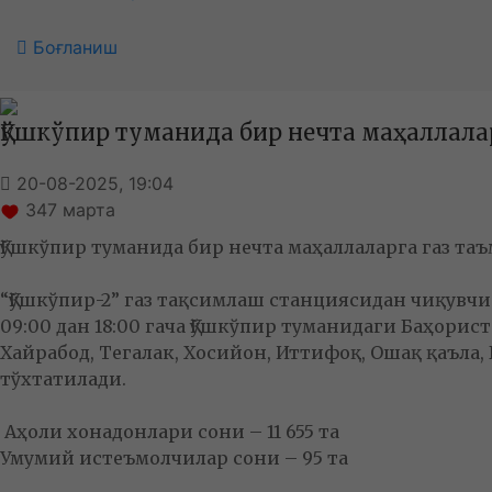
Боғланиш
Қўшкўпир туманида бир нечта маҳаллала
20-08-2025, 19:04
347
марта
Қўшкўпир туманида бир нечта маҳаллаларга газ та
“Қўшкўпир-2” газ тақсимлаш станциясидан чиқувчи
09:00 дан 18:00 гача Қўшкўпир туманидаги Баҳористо
Хайрабод, Тегалак, Хосийон, Иттифоқ, Ошақ қаъла,
тўхтатилади.
Аҳоли хонадонлари сони – 11 655 та
Умумий истеъмолчилар сони – 95 та