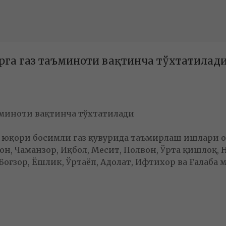
рга газ таъминоти вақтинча тўхтатилад
ъминоти вақтинча тўхтатилади
 юқори босимли газ қувурида таъмирлаш ишлари ол
н, Чаманзор, Иқбол, Месит, Полвон, Ўрта қишлоқ, Не
 Боғзор, Ёшлик, Ўртаёп, Адолат, Ифтихор ва Ғалаба