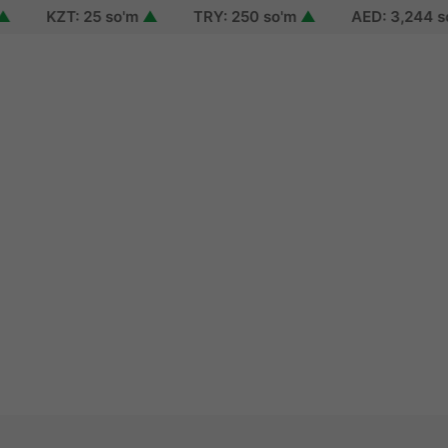
KZT: 25 so'm
▲
TRY: 250 so'm
▲
AED: 3,244 so'm
n
up
 password
 of use