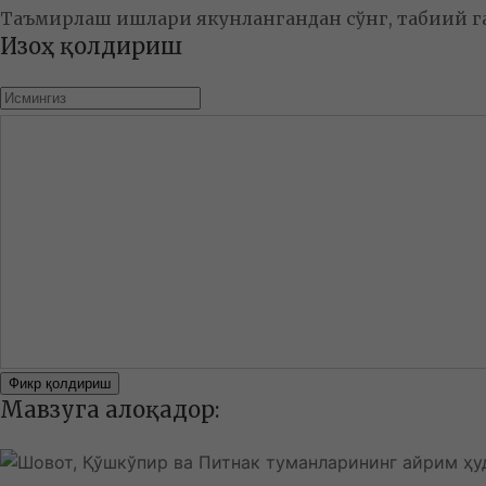
Таъмирлаш ишлари якунлангандан сўнг, табиий г
Изоҳ қолдириш
Фикр қолдириш
Мавзуга алоқадор: