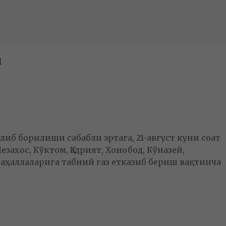
и
иб борилиши сабабли эртага, 21-август куни соат
захос, Кўктом, Қадрият, Хонобод, Кўназей,
 маҳаллаларига табиий газ етказиб бериш вақтинча