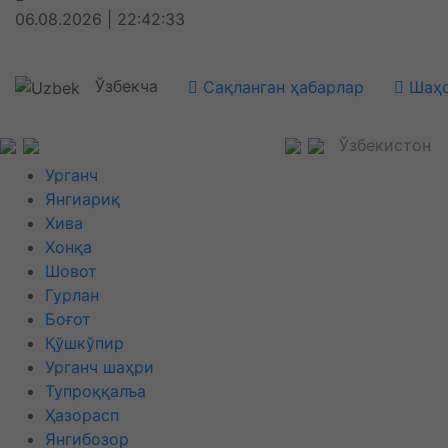
06.08.2026 | 22:42:34
Ўзбекча
Сақланган ҳабарлар
Шаҳс
Ўзбекистон
Урганч
Янгиариқ
Хива
Хонқа
Шовот
Гурлан
Боғот
Қўшкўпир
Урганч шаҳри
Тупроққалъа
Ҳазорасп
Янгибозор