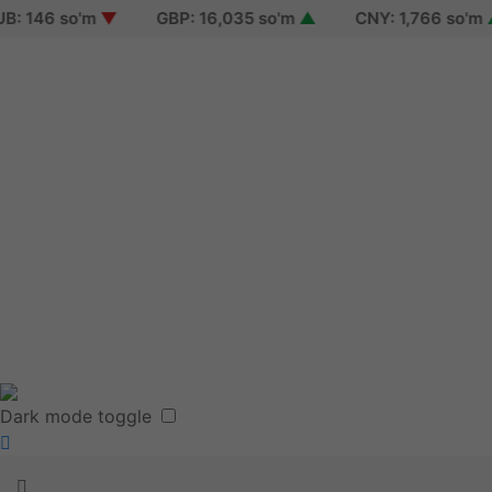
146 so'm
▼
GBP: 16,035 so'm
▲
CNY: 1,766 so'm
▲
Sign i
Sign 
Reset
Terms
Dark mode toggle