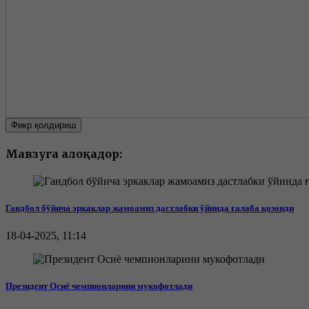
Фикр қолдириш
Мавзуга алоқадор:
Гандбол бўйича эркаклар жамоамиз дастлабки ўйинда ғалаба қозонди
18-04-2025, 11:14
Президент Осиё чемпионларини мукофотлади