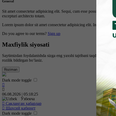
General
Sit amet consectetur adipisicing elit. Sequi, cum esse possimus offici
excepturi architecto totam.
Lorem ipsum dolor sit amet consectetur adipisicing elit. Inventore, sol
Do you agree to our terms?
Sign up
Maxfiylik siyosati
Saytimizdan foydalanishda sizga eng yaxshi tajribani taqdim etish uc
rozilik bildirgan bo‘lasiz.
Roziman
Dark mode toggle
06.08.2026 | 05:18:26
Ўзбекча
Сақланган ҳабарлар
Шаҳсий кабинет
Dark mode toggle