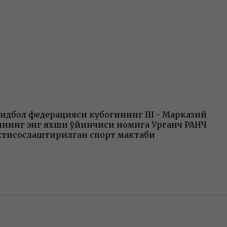
гандбол федерацияси кубогининг III - Марказий
вининг энг яхши ўйинчиси номига Урганч РАНЧ
ихтисослаштирилган спорт мактаби