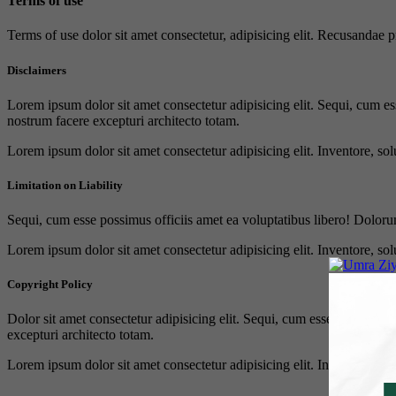
Terms of use
Terms of use dolor sit amet consectetur, adipisicing elit. Recusandae
Disclaimers
Lorem ipsum dolor sit amet consectetur adipisicing elit. Sequi, cum es
nostrum facere excepturi architecto totam.
Lorem ipsum dolor sit amet consectetur adipisicing elit. Inventore, sol
Limitation on Liability
Sequi, cum esse possimus officiis amet ea voluptatibus libero! Doloru
Lorem ipsum dolor sit amet consectetur adipisicing elit. Inventore, sol
Copyright Policy
Dolor sit amet consectetur adipisicing elit. Sequi, cum esse possimus 
excepturi architecto totam.
Lorem ipsum dolor sit amet consectetur adipisicing elit. Inventore, sol