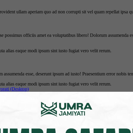
 provident ullam aperiam quo ad non corrupti sit vel quam repellat ipsa
se possimus officiis amet ea voluptatibus libero! Dolorum assumenda ess
uta alias eaque modi ipsum sint iusto fugiat vero velit rerum.
m assumenda esse, deserunt ipsum ad iusto! Praesentium error nobis tene
uta alias eaque modi ipsum sint iusto fugiat vero velit rerum.
officiis amet ea voluptatibus libero! Dolorum assumenda esse, deserunt 
uta alias eaque modi ipsum sint iusto fugiat vero velit rerum.