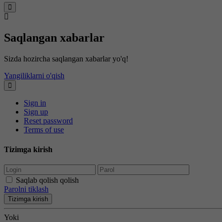
Saqlangan xabarlar
Sizda hozircha saqlangan xabarlar yo'q!
Yangiliklarni o'qish
Sign in
Sign up
Reset password
Terms of use
Tizimga kirish
Saqlab qolish qolish
Parolni tiklash
Tizimga kirish
Yoki