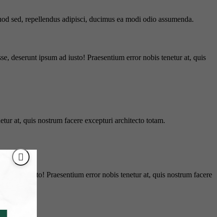
 quod sed, repellendus adipisci, ducimus ea modi odio assumenda.
e, deserunt ipsum ad iusto! Praesentium error nobis tenetur at, quis
tur at, quis nostrum facere excepturi architecto totam.
ipsum ad iusto! Praesentium error nobis tenetur at, quis nostrum facere