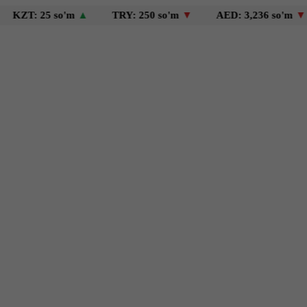
25 so'm
▲
TRY: 250 so'm
▼
AED: 3,236 so'm
▼
USD