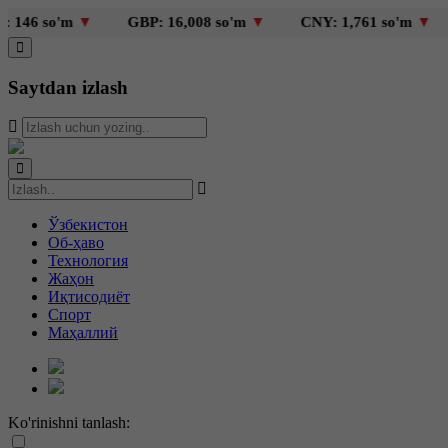
o'm
▼
GBP: 16,008 so'm
▼
CNY: 1,761 so'm
▼
KZT: 
Saytdan izlash
Ўзбекистон
Об-ҳаво
Технология
Жаҳон
Иқтисодиёт
Спорт
Маҳаллий
Ko'rinishni tanlash: