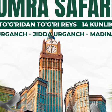
is amet ea voluptatibus libero! Dolorum assumenda esse, deserunt ipsum a
uta alias eaque modi ipsum sint iusto fugiat vero velit rerum.
hun biz cookie-fayllardan foydalanamiz. Saytimizdan foydalanishda dav