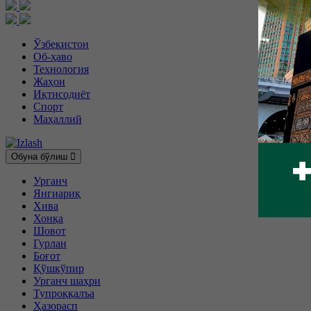
Ўзбекистон
Об-ҳаво
Технология
Жаҳон
Иқтисодиёт
Спорт
Маҳаллий
Обуна бўлиш
Урганч
Янгиариқ
Хива
Хонқа
Шовот
Гурлан
Боғот
Қўшкўпир
Урганч шаҳри
Тупроққалъа
Ҳазорасп