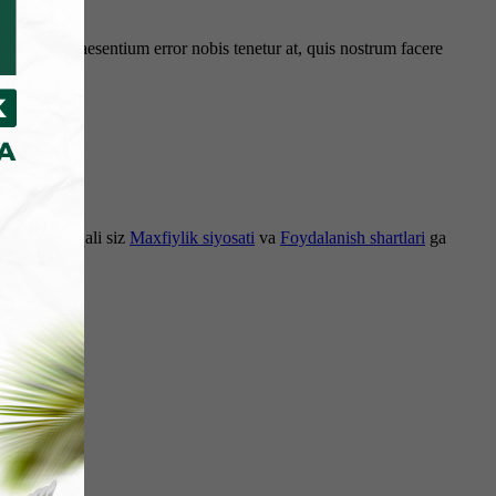
d iusto! Praesentium error nobis tenetur at, quis nostrum facere
om etish orqali siz
Maxfiylik siyosati
va
Foydalanish shartlari
ga