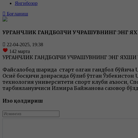
Янгибозор
Боғланиш
УРГАНЧЛИК ГАНДБОЛЧИ УЧРАШУВНИНГ ЭНГ Я
22-04-2025, 19:38
142
марта
УРГАНЧЛИК ГАНДБОЛЧИ УЧРАШУВНИНГ ЭНГ ЯХШИ
Файсалобод шаҳрида старт олган гандбол бўйича U
Осиё босқичи доирасида бўлиб ўтган Ўзбекистон 
технология университети спорт клуби аъзоси, С
тарбияланувчиси Илмира Байжанова сазовор бўл
Изоҳ қолдириш