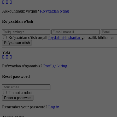
Akkountingiz yo'qmi?
Ro'yxatdan o'ting
Ro'yxatdan o'tish
Ro'yxatdan o'tish orqali
foydalanish shartlari
ga rozilik bildiraman.
Ro'yxatdan o'tish
Yoki
Ro'yxatdan o'tganmisiz?
Profilga kiring
Reset password
I'm not a robot
.
Reset a password
Remember your password?
Log in