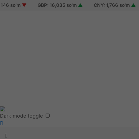
6 so'm
▼
GBP: 16,035 so'm
▲
CNY: 1,766 so'm
▲
Sign in
Sign up
Reset password
Terms of use
Dark mode toggle