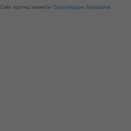
Сайт яратиш ҳизмати:
Сирожиддин Эрназаров