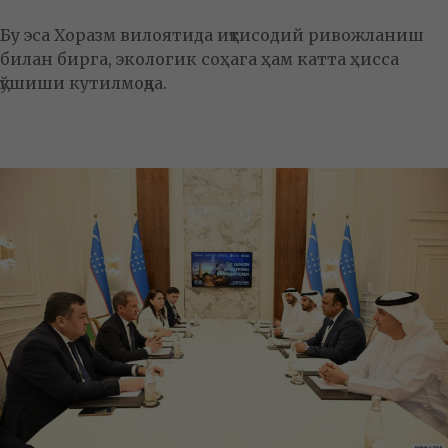
Бу эса Хоразм вилоятида иқтисодий ривожланиш
билан бирга, экологик соҳага ҳам катта ҳисса
қўшиши кутилмоқда.