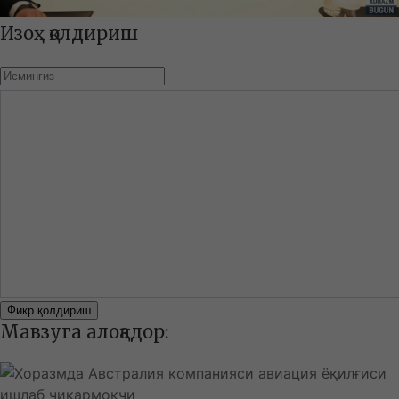
Изоҳ қолдириш
Фикр қолдириш
Мавзуга алоқадор: