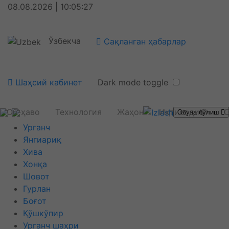
08.08.2026 | 10:05:28
Ўзбекча
Сақланган ҳабарлар
Шаҳсий кабинет
Dark mode toggle
Об-ҳаво
Технология
Жаҳон
Иқтисодиёт
С
Обуна бўлиш
Урганч
Янгиариқ
Хива
Хонқа
Шовот
Гурлан
Боғот
Қўшкўпир
Урганч шаҳри