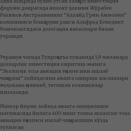
Хива шаҳрида бўлиб ўтган халқаро инвестиция
форуми доирасида вилоят ҳокими Жўрабек
Рахимов Австралиянинг “Аллайд Грин Аммония”
компанияси бошқаруви раиси Альфред Бенедикт
бошчилигидаги делегация вакиллари билан
учрашди.
Учрашув чоғида Тупроққалъа туманида 5,9 миллиард
долларлик инвестиция киритиш эвазига
“Экологик тоза авиация ёқилғисини ишлаб
чиқариш” лойиҳасини амалга ошириш масалалари
муҳокама қилиниб, тегишли келишувлар
имзоланди.
Мазкур йирик лойиҳа амалга оширилиши
натижасида йилига 400 минг тонна экологик тоза
авиация ёқилғиси ишлаб чиқарилиши кўзда
тутилган.