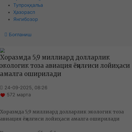
Тупроққалъа
Ҳазорасп
Янгибозор
Боғланиш
Хоразмда 5,9 миллиард долларлик
экологик тоза авиация ёқилғиси лойиҳаси
амалга оширилади
24-09-2025, 08:26
572
марта
Хоразмда 5,9 миллиард долларлик экологик тоза
авиация ёқилғиси лойиҳаси амалга оширилади