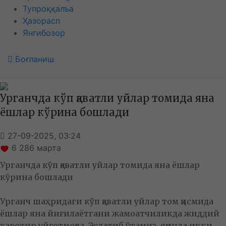
Тупроққалъа
Ҳазорасп
Янгибозор
Боғланиш
Урганчда кўп қаватли уйлар томида яна
ёшлар кўрина бошлади
27-09-2025, 03:24
6 286
марта
Урганчда кўп қаватли уйлар томида яна ёшлар
кўрина бошлади
Урганч шаҳридаги кўп қаватли уйлар том қисмида
ёшлар яна йиғилаётгани жамоатчиликда жиддий
хавотир уйғотмоқда. Эслатиб ўтамиз, яқинда икки