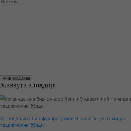
Фикр қолдириш
Мавзуга алоқадор:
Урганчда яна бир фуқаро ўзини 9 қаватли уй томидан
ташламоқчи бўлди