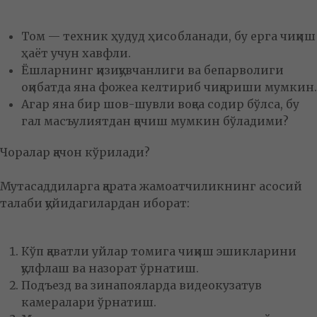
Том — техник ҳудуд ҳисобланади, бу ерга чиқиш
ҳаёт учун хавфли.
Ёшларнинг қизиқувчанлиги ва бепарволиги
оқибатда яна фожеа келтириб чиқариши мумкин.
Агар яна бир шов-шувли воқеа содир бўлса, бу
гал масъулиятдан қочиш мумкин бўладими?
Чоралар қачон кўрилади?
Мутасаддиларга қарата жамоатчиликнинг асосий
талаби қуйидагилардан иборат:
Кўп қаватли уйлар томига чиқиш эшикларини
қулфлаш ва назорат ўрнатиш.
Подъезд ва зинапояларда видеокузатув
камералари ўрнатиш.