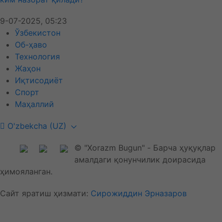
9-07-2025, 05:23
Ўзбекистон
Об-ҳаво
Технология
Жаҳон
Иқтисодиёт
Спорт
Маҳаллий
O'zbekcha (UZ)
© "Xorazm Bugun" - Барча ҳуқуқлар
амалдаги қонунчилик доирасида
ҳимояланган.
Сайт яратиш ҳизмати:
Сирожиддин Эрназаров