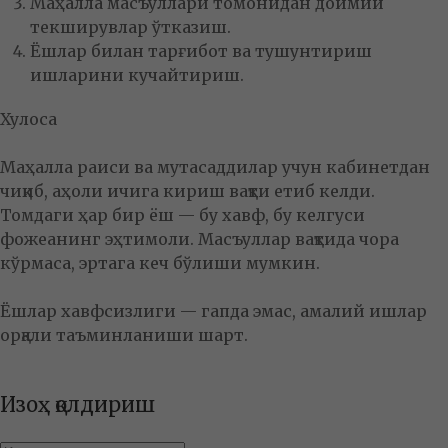
Маҳалла масъуллари томонидан доимий
текширувлар ўтказиш.
Ёшлар билан тарғибот ва тушунтириш
ишларини кучайтириш.
Хулоса
Маҳалла раиси ва мутасаддилар учун кабинетдан
чиқиб, аҳоли ичига кириш вақти етиб келди.
Томдаги ҳар бир ёш — бу хавф, бу келгуси
фожеанинг эҳтимоли. Масъуллар вақтида чора
кўрмаса, эртага кеч бўлиши мумкин.
Ёшлар хавфсизлиги — гапда эмас, амалий ишлар
орқали таъминланиши шарт.
Изоҳ қолдириш