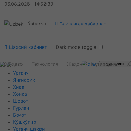
06.08.2026 | 14:52:40
Ўзбекча
Сақланган ҳабарлар
Шаҳсий кабинет
Dark mode toggle
Об-ҳаво
Технология
Жаҳон
Иқтисодиёт
С
Обуна бўлиш
Урганч
Янгиариқ
Хива
Хонқа
Шовот
Гурлан
Боғот
Қўшкўпир
Урганч шаҳри