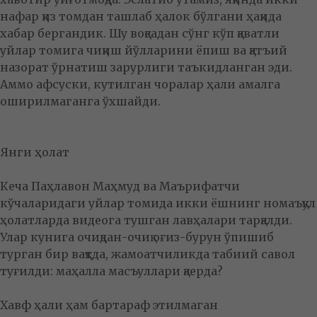
нафар қиз томдан ташлаб ҳалок бўлгани ҳақида
хабар бергандик. Шу воқеадан сўнг кўп қаватли
уйлар томига чиқиш йўлларини ёпиш ва қатъий
назорат ўрнатиш зарурлиги таъкидланган эди.
Аммо афсуски, кутилган чоралар ҳали амалга
оширилмаганга ўхшайди.
Янги ҳолат
Кеча Паҳлавон Маҳмуд ва Маърифатчи
кўчаларидаги уйлар томида икки ёшнинг номаъқул
ҳолатларда видеога тушган лавҳалари тарқалди.
Улар кунига очиқдан-очиқ оғиз-бурун ўпишиб
турган бир вақтда, жамоатчиликда табиий савол
туғилди: маҳалла масъуллари қаерда?
Хавф ҳали ҳам бартараф этилмаган