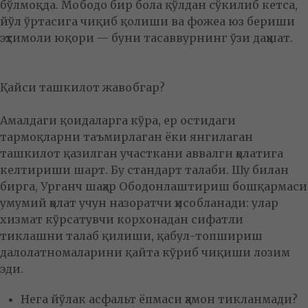
бўлмоқда. Мободо бир бола қўлдан сўкилиб кетса,
йўл ўртасига чиқиб қолиши ва фожеа юз бериши
эҳтимоли юқори — буни тасаввурнинг ўзи даҳшат.
Қайси ташкилот жавобгар?
Амалдаги қоидаларга кўра, ер остидаги
тармоқларни таъмирлаган ёки янгилаган
ташкилот қазилган участкани аввалги ҳолатига
келтириши шарт. Бу стандарт талаби. Шу билан
бирга, Урганч шаҳар Ободонлаштириш бошқармаси
умумий ҳолат учун назоратчи ҳисобланади: улар
хизмат кўрсатувчи корхонадан сифатли
тиклашни талаб қилиши, қабул-топшириш
далолатномаларини қайта кўриб чиқиши лозим
эди.
Нега йўлак асфальт ёпмаси ҳамон тикланмади?