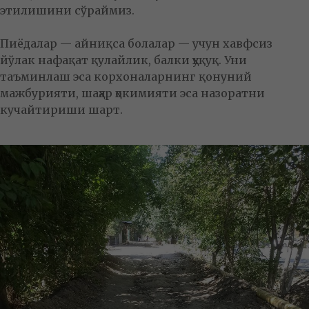
этилишини сўраймиз.
Пиёдалар — айниқса болалар — учун хавфсиз
йўлак нафақат қулайлик, балки ҳуқуқ. Уни
таъминлаш эса корхоналарнинг қонуний
мажбурияти, шаҳар ҳокимияти эса назоратни
кучайтириши шарт.