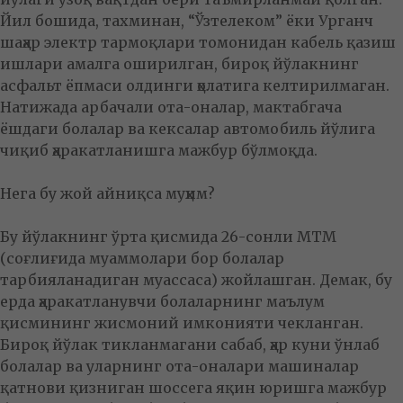
Йил бошида, тахминан, “Ўзтелеком” ёки Урганч
шаҳар электр тармоқлари томонидан кабель қазиш
ишлари амалга оширилган, бироқ йўлакнинг
асфальт ёпмаси олдинги ҳолатига келтирилмаган.
Натижада арбачали ота-оналар, мактабгача
ёшдаги болалар ва кексалар автомобиль йўлига
чиқиб ҳаракатланишга мажбур бўлмоқда.
Нега бу жой айниқса муҳим?
Бу йўлакнинг ўрта қисмида 26-сонли МТМ
(соғлиғида муаммолари бор болалар
тарбияланадиган муассаса) жойлашган. Демак, бу
ерда ҳаракатланувчи болаларнинг маълум
қисмининг жисмоний имконияти чекланган.
Бироқ йўлак тикланмагани сабаб, ҳар куни ўнлаб
болалар ва уларнинг ота-оналари машиналар
қатнови қизниган шоссега яқин юришга мажбур