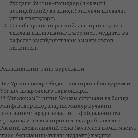
йўлдаги бўртик-тўсиқлар (лежачий
полицейский) ва аниқ кўринувчи пиёдалар
ўтиш чизиқлари.
Жавобгарликни расмийлаштириш: қазиш-
тиклаш ишларининг ижрочиси, муддати ва
кафолат мажбуриятлари оммага эълон
қилинсин.
Редакциянинг очиқ мурожаати
Биз Урганч шаҳар Ободонлаштириш бошқармаси,
Урганч шаҳар электр тармоқлари,
**“Ўзтелеком”**нинг Хоразм филиали ва бошқа
манфаатдор идораларни мазкур йўлакни
шошилинч тарзда аввалги — фойдаланишга
яроқли ҳолатга келтиришга чақириб қоламиз.
Расмий изоҳ ва амалий режа (муассаса номи, масъул
шахс, бошланиш-тугаш муддати) тақдим