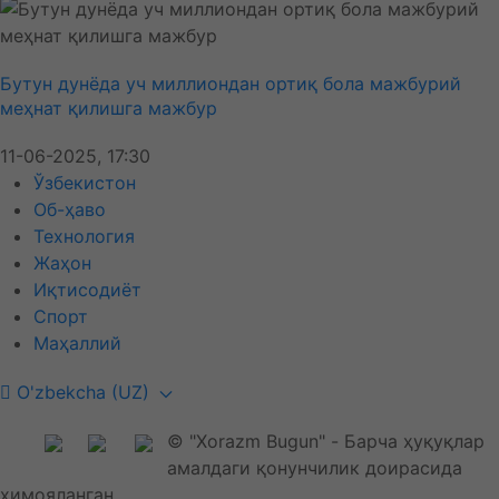
Бутун дунёда уч миллиондан ортиқ бола мажбурий
меҳнат қилишга мажбур
11-06-2025, 17:30
Ўзбекистон
Об-ҳаво
Технология
Жаҳон
Иқтисодиёт
Спорт
Маҳаллий
O'zbekcha (UZ)
© "Xorazm Bugun" - Барча ҳуқуқлар
амалдаги қонунчилик доирасида
ҳимояланган.