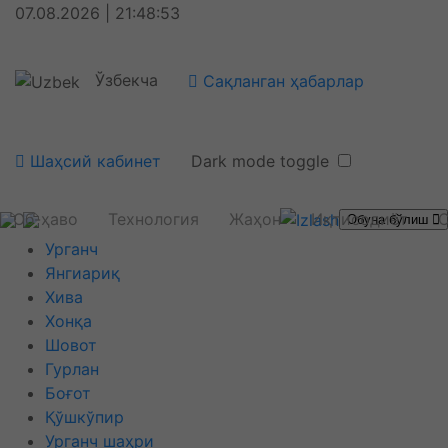
07.08.2026 | 21:48:53
Ўзбекча
Сақланган ҳабарлар
Шаҳсий кабинет
Dark mode toggle
Об-ҳаво
Технология
Жаҳон
Иқтисодиёт
С
Обуна бўлиш
Урганч
Янгиариқ
Хива
Хонқа
Шовот
Гурлан
Боғот
Қўшкўпир
Урганч шаҳри