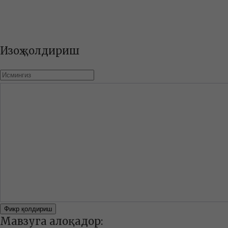
Изоҳ қолдириш
Фикр қолдириш
Мавзуга алоқадор: