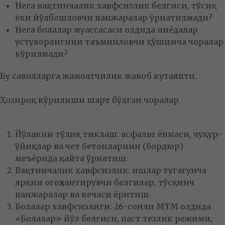
Нега вақтинчалик хавфсизлик белгиси, тўсиқ
ёки йўлбошловчи панжаралар ўрнатилмади?
Нега болалар муассасаси олдида пиёдалар
устуворлигини таъминловчи қўшимча чоралар
кўрилмади?
Бу саволларга жамоатчилик жавоб кутаяпти.
Ҳозироқ кўрилиши шарт бўлган чоралар
Йўлакни тўлиқ тиклаш: асфальт ёпмаси, чуқур-
ўйиқлар ва чет бетонларини (бордюр)
меъёрида қайта ўрнатиш.
Вақтинчалик хавфсизлик: ишлар тугагунча
ярқин огоҳлантирувчи белгилар, тўсқинч
панжаралар ва кечаси ёритиш.
Болалар хавфсизлиги: 26-сонли МТМ олдида
«Болалар» йўл белгиси, паст тезлик режими,