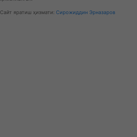
Сайт яратиш ҳизмати:
Сирожиддин Эрназаров