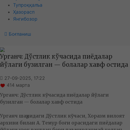
Тупроққалъа
Ҳазорасп
Янгибозор
Боғланиш
Урганч: Дўстлик кўчасида пиёдалар
йўлаги бузилган — болалар хавф остида
27-09-2025, 17:22
414
марта
Урганч: Дўстлик кўчасида пиёдалар йўлаги
бузилган — болалар хавф остида
Урганч шаҳридаги Дўстлик кўчаси, Хоразм вилоят
архиви билан А. Темур боғи орасидаги пиёдалар
йўлаги узоқ вақтдан бери таъмирланмай қолган.