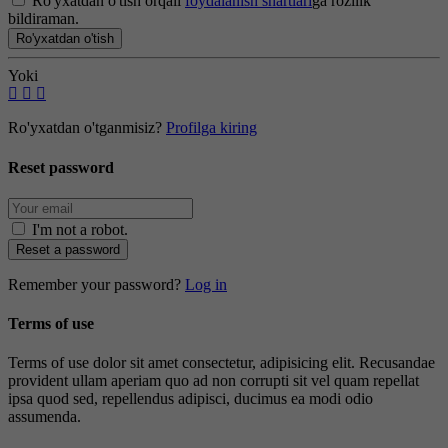
Ro'yxatdan o'tish orqali
foydalanish shartlari
ga rozilik
bildiraman.
Ro'yxatdan o'tish
Yoki
Ro'yxatdan o'tganmisiz?
Profilga kiring
Reset password
I'm not a robot
.
Reset a password
Remember your password?
Log in
Terms of use
Terms of use dolor sit amet consectetur, adipisicing elit. Recusandae
provident ullam aperiam quo ad non corrupti sit vel quam repellat
ipsa quod sed, repellendus adipisci, ducimus ea modi odio
assumenda.