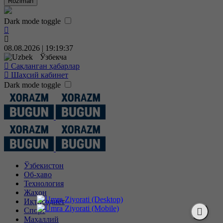
Roziman
Dark mode toggle
08.08.2026 | 19:19:38
Ўзбекча
Сақланган ҳабарлар
Шаҳсий кабинет
Dark mode toggle
Ўзбекистон
Об-ҳаво
Технология
Жаҳон
Иқтисодиёт
Спорт
Маҳаллий