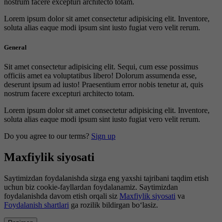
nostrum facere excepturi architecto totam.
Lorem ipsum dolor sit amet consectetur adipisicing elit. Inventore,
soluta alias eaque modi ipsum sint iusto fugiat vero velit rerum.
General
Sit amet consectetur adipisicing elit. Sequi, cum esse possimus
officiis amet ea voluptatibus libero! Dolorum assumenda esse,
deserunt ipsum ad iusto! Praesentium error nobis tenetur at, quis
nostrum facere excepturi architecto totam.
Lorem ipsum dolor sit amet consectetur adipisicing elit. Inventore,
soluta alias eaque modi ipsum sint iusto fugiat vero velit rerum.
Do you agree to our terms?
Sign up
Maxfiylik siyosati
Saytimizdan foydalanishda sizga eng yaxshi tajribani taqdim etish
uchun biz cookie-fayllardan foydalanamiz. Saytimizdan
foydalanishda davom etish orqali siz
Maxfiylik siyosati
va
Foydalanish shartlari
ga rozilik bildirgan bo‘lasiz.