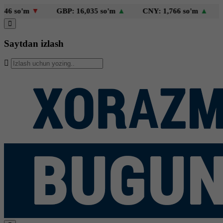
 so'm
▼
GBP: 16,035 so'm
▲
CNY: 1,766 so'm
▲
KZ
Saytdan izlash