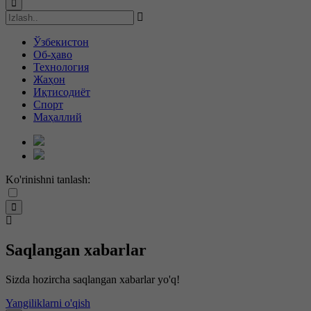
Ўзбекистон
Об-ҳаво
Технология
Жаҳон
Иқтисодиёт
Спорт
Маҳаллий
Ko'rinishni tanlash:
Saqlangan xabarlar
Sizda hozircha saqlangan xabarlar yo'q!
Yangiliklarni o'qish