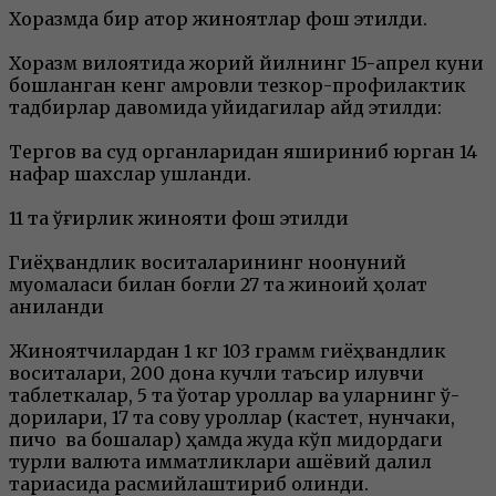
Хоразмда бир қатор жиноятлар фош этилди.
Хоразм вилоятида жорий йилнинг 15-апрел куни
бошланган кенг қамровли тезкор-профилактик
тадбирлар давомида қуйидагилар қайд этилди:
Тергов ва суд органларидан яшириниб юрган 14
нафар шахслар ушланди.
11 та ўғирлик жинояти фош этилди
Гиёҳвандлик воситаларининг ноқонуний
муомаласи билан боғлиқ 27 та жиноий ҳолат
аниқланди
Жиноятчилардан 1 кг 103 грамм гиёҳвандлик
воситалари, 200 дона кучли таъсир қилувчи
таблеткалар, 5 та ўқотар қуроллар ва уларнинг ўқ-
дорилари, 17 та совуқ қуроллар (кастет, нунчаки,
пичоқ ва бошқалар) ҳамда жуда кўп миқдордаги
турли валюта қимматликлари ашёвий далил
тариқасида расмийлаштириб олинди.