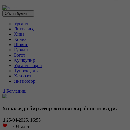
Обуна бўлиш
Урганч
Янгиариқ
Хива
Хонқа
Шовот
Гурлан
Боғот
Қўшкўпир
Урганч шаҳри
Тупроққалъа
Ҳазорасп
Янгибозор
Боғланиш
Хоразмда бир қатор жиноятлар фош этилди.
25-04-2025, 16:55
1 703
марта