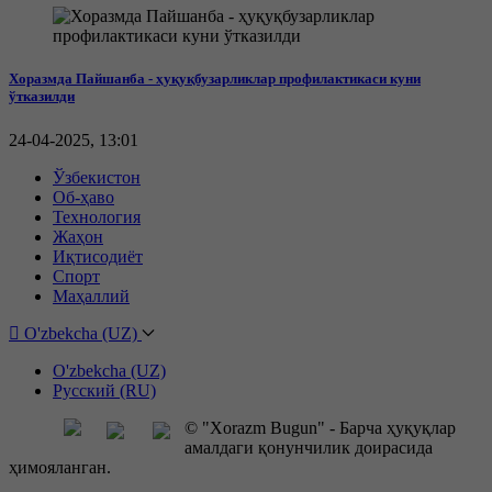
Хоразмда Пайшанба - ҳуқуқбузарликлар профилактикаси куни
ўтказилди
24-04-2025, 13:01
Ўзбекистон
Об-ҳаво
Технология
Жаҳон
Иқтисодиёт
Спорт
Маҳаллий
O'zbekcha (UZ)
O'zbekcha (UZ)
Русский (RU)
© "Xorazm Bugun" - Барча ҳуқуқлар
амалдаги қонунчилик доирасида
ҳимояланган.