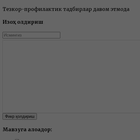
Тезкор-профилактик тадбирлар давом этмоқда
Изоҳ қолдириш
Фикр қолдириш
Мавзуга алоқадор: