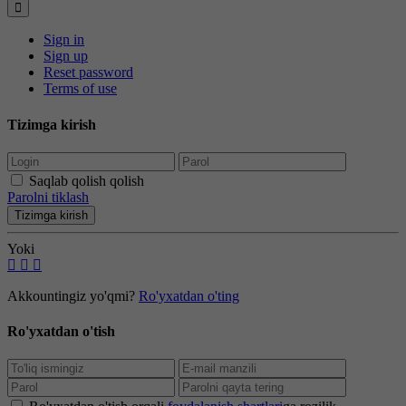
Sign in
Sign up
Reset password
Terms of use
Tizimga kirish
Saqlab qolish qolish
Parolni tiklash
Tizimga kirish
Yoki
Akkountingiz yo'qmi?
Ro'yxatdan o'ting
Ro'yxatdan o'tish