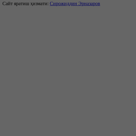
Сайт яратиш ҳизмати:
Сирожиддин Эрназаров