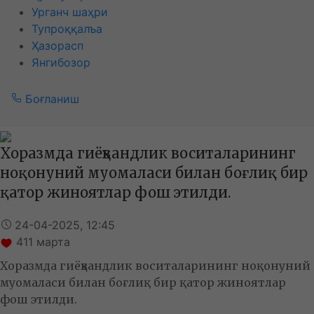
Урганч шаҳри
Тупроққалъа
Ҳазорасп
Янгибозор
Боғланиш
Хоразмда гиёҳвандлик воситаларининг
ноқонуний муомаласи билан боғлиқ бир
қатор жиноятлар фош этилди.
24-04-2025, 12:45
411
марта
Хоразмда гиёҳвандлик воситаларининг ноқонуний
муомаласи билан боғлиқ бир қатор жиноятлар
фош этилди.