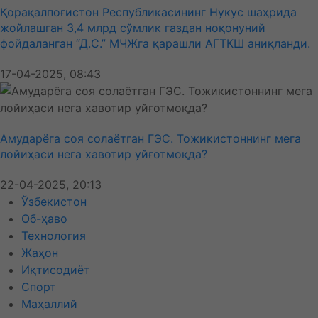
Қорақалпоғистон Республикасининг Нукус шаҳрида
жойлашган 3,4 млрд сўмлик газдан ноқонуний
фойдаланган “Д.C.” МЧЖга қарашли АГТКШ аниқланди.
17-04-2025, 08:43
Амударёга соя солаётган ГЭС. Тожикистоннинг мега
лойиҳаси нега хавотир уйғотмоқда?
22-04-2025, 20:13
Ўзбекистон
Об-ҳаво
Технология
Жаҳон
Иқтисодиёт
Спорт
Маҳаллий