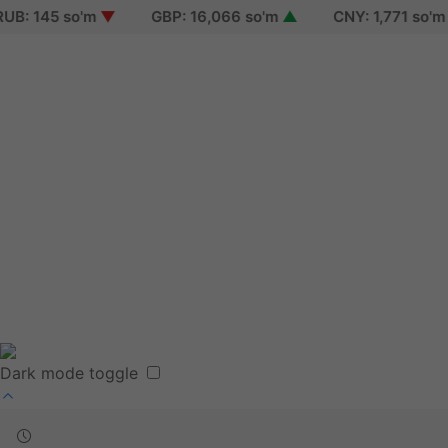
: 145 so'm
▼
GBP: 16,066 so'm
▲
CNY: 1,771 so'm
▲
Sign in
Sign up
Reset password
Terms of use
Dark mode toggle