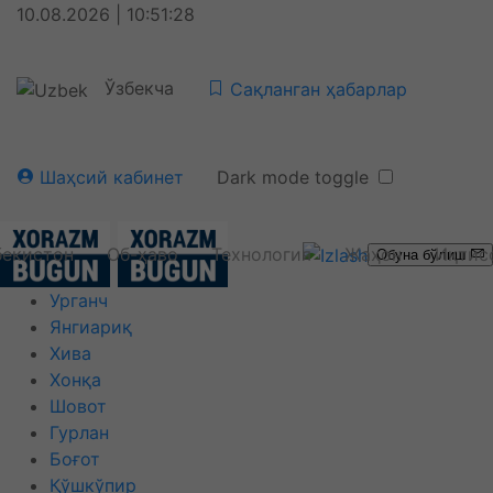
10.08.2026 | 10:51:28
Ўзбекча
Сақланган ҳабарлар
Шаҳсий кабинет
Dark mode toggle
бекистон
Об-ҳаво
Технология
Жаҳон
Иқтис
Обуна бўлиш
Урганч
Янгиариқ
Хива
Хонқа
Шовот
Гурлан
Боғот
Қўшкўпир