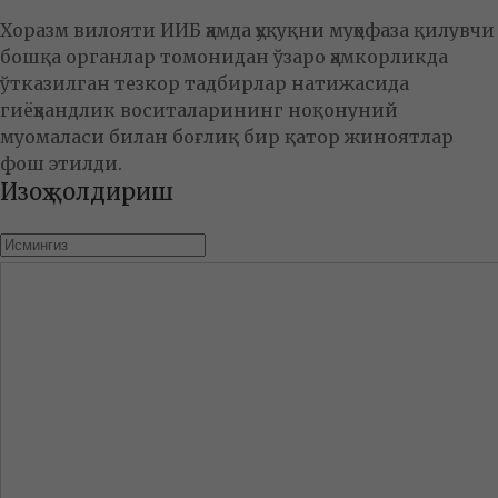
Хоразм вилояти ИИБ ҳамда ҳуқуқни муҳофаза қилувчи
бошқа органлар томонидан ўзаро ҳамкорликда
ўтказилган тезкор тадбирлар натижасида
гиёҳвандлик воситаларининг ноқонуний
муомаласи билан боғлиқ бир қатор жиноятлар
фош этилди.
Изоҳ қолдириш