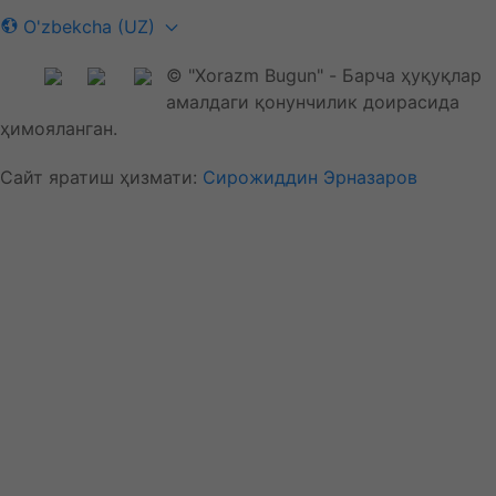
O'zbekcha (UZ)
© "Xorazm Bugun" - Барча ҳуқуқлар
амалдаги қонунчилик доирасида
ҳимояланган.
Сайт яратиш ҳизмати:
Сирожиддин Эрназаров