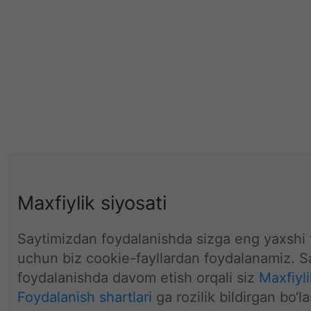
Maxfiylik siyosati
Saytimizdan foydalanishda sizga eng yaxshi t
uchun biz cookie-fayllardan foydalanamiz. S
foydalanishda davom etish orqali siz
Maxfiyli
Foydalanish shartlari
ga rozilik bildirgan bo‘la