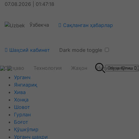
07.08.2026 | 01:47:19
Ўзбекча
Сақланган ҳабарлар
Шаҳсий кабинет
Dark mode toggle
Об-ҳаво
Технология
Жаҳон
Иқтисодиёт
С
Обуна бўлиш
Урганч
Янгиариқ
Хива
Хонқа
Шовот
Гурлан
Боғот
Қўшкўпир
Урганч шаҳри