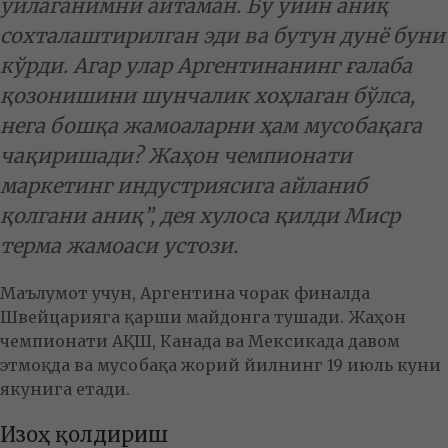
ўйлаганимни айтаман. Бу ўйин аниқ
сохталаштирилган эди ва бутун дунё буни
кўрди. Агар улар Аргентинанинг ғалаба
қозонишини шунчалик хоҳлаган бўлса,
нега бошқа жамоаларни ҳам мусобақага
чақиришади? Жаҳон чемпионати
маркетинг индустриясига айланиб
қолгани аниқ”, дея хулоса қилди Миср
терма жамоаси устози.
Маълумот учун, Аргентина чорак финалда
Швейцарияга қарши майдонга тушади. Жаҳон
чемпионати АҚШ, Канада ва Мексикада давом
этмоқда ва мусобақа жорий йилнинг 19 июль куни
якунига етади.
Изоҳ қолдириш