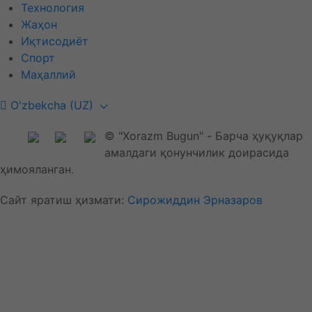
Технология
Жаҳон
Иқтисодиёт
Спорт
Маҳаллий
O'zbekcha (UZ)
© "Xorazm Bugun" - Барча ҳуқуқлар
амалдаги қонунчилик доирасида
ҳимояланган.
Сайт яратиш ҳизмати:
Сирожиддин Эрназаров