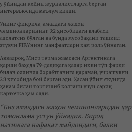
у ўйиндан кейин журналистларга берган
интервьюсида маълум қилди.
Унинг фикрича, амалдаги жаҳон
чемпионларининг 3:2 ҳисобидаги ғалабаси
адолатсиз бўлган ва бунда мусобақани ташкил
этувчи FIFA’нинг манфаатлари ҳам роль ўйнаган.
Аввалроқ, Миср терма жамоаси Аргентинага
қарши баҳсда 79-дақиқага қадар икки тўп фарқи
билан олдинда бораётганига қарамай, учрашувни
2:3 ҳисобида бой берган эди. Ҳасан ўйин якунида
ҳакам билан тортишиб қолгани учун сариқ
карточка ҳам олди.
“Биз амалдаги жаҳон чемпионларидан ҳар
томонлама устун ўйнадик. Бироқ
натижага нафақат майдондаги, балки