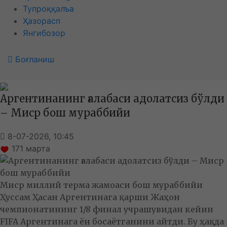
Тупроққалъа
Ҳазорасп
Янгибозор
Боғланиш
Аргентинанинг ғалабаси адолатсиз бўлди
– Миср бош мураббийи
8-07-2026, 10:45
171
марта
Миср миллий терма жамоаси бош мураббийи
Ҳуссам Ҳасан Аргентинага қарши Жаҳон
чемпионатининг 1/8 финал учрашувидан кейин
FIFA Аргентинага ён босаётганини айтди. Бу ҳақда