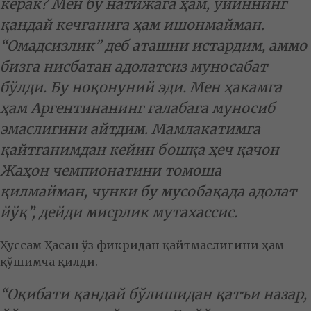
керак? Мен бу натижага ҳам, ўйиннинг
қандай кечганига ҳам ишонмайман.
“Омадсизлик” деб аташни истардим, аммо
бизга нисбатан адолатсиз муносабат
бўлди. Бу ноқонуний эди. Мен ҳакамга
ҳам Аргентинанинг ғалабага муносиб
эмаслигини айтдим. Мамлакатимга
қайтганимдан кейин бошқа ҳеч қачон
Жаҳон чемпионатини томоша
қилмайман, чунки бу мусобақада адолат
йўқ”, дейди мисрлик мутахассис.
Ҳуссам Ҳасан ўз фикридан қайтмаслигини ҳам
қўшимча қилди.
“Оқибати қандай бўлишидан қатъи назар,