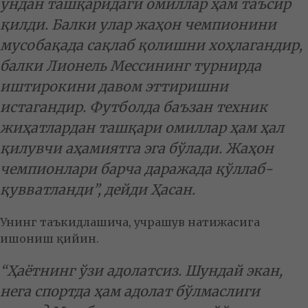
ундан ташқаридаги омиллар ҳам таъсир
қилди. Балки улар жаҳон чемпионини
мусобақада сақлаб қолишни хоҳлагандир,
балки Лионель Мессининг турнирда
иштирокини давом эттиришни
истагандир. Футболда баъзан техник
жиҳатлардан ташқари омиллар ҳам ҳал
қилувчи аҳамиятга эга бўлади. Жаҳон
чемпионлари барча даражада қўллаб-
қувватланди”, дейди Ҳасан.
Унинг таъкидлашича, учрашув натижасига
ишониш қийин.
“Ҳаётнинг ўзи адолатсиз. Шундай экан,
нега спортда ҳам адолат бўлмаслиги