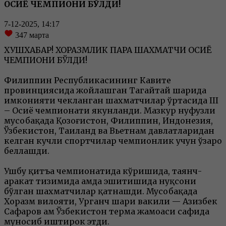
ОCИЁ ЧЕМПИОНИ БЎЛДИ!
7-12-2025, 14:17
347
марта
ХУШХАБАР! ХОРАЗМЛИК ПАРА ШАХМАТЧИ ОCИЁ
ЧЕМПИОНИ БЎЛДИ!
Филиппин Республикасининг Кавите
провинциясида жойлашган Тагайтай шаҳрида
имконияти чекланган шахматчилар ўртасида III
– Осиё чемпионати якунланди. Мазкур нуфузли
мусобақада Қозоғистон, Филиппин, Индонезия,
Ўзбекистон, Таиланд ва Вьетнам давлатларидан
келган кучли спортчилар чемпионлик учун ўзаро
беллашди.
Ушбу қитъа чемпионатида кўришида, таянч-
ҳаракат тизимида ҳамда эшитишида нуқсони
бўлган шахматчилар қатнашди. Мусобақада
Хоразм вилояти, Урганч шаҳри вакили — Азизбек
Сафаров ҳам Ўзбекистон терма жамоаси сафида
муносиб иштирок этди.