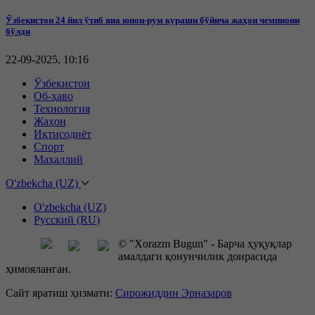
Ўзбекистон 24 йил ўтиб яна юнон-рум кураши бўйича жаҳон чемпиони
бўлди
22-09-2025, 10:16
Ўзбекистон
Об-ҳаво
Технология
Жаҳон
Иқтисодиёт
Спорт
Маҳаллий
O'zbekcha (UZ)
O'zbekcha (UZ)
Русский (RU)
© "Xorazm Bugun" - Барча ҳуқуқлар
амалдаги қонунчилик доирасида
ҳимояланган.
Сайт яратиш ҳизмати:
Сирожиддин Эрназаров