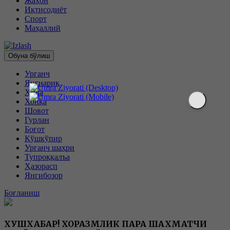
Жаҳон
Иқтисодиёт
Спорт
Маҳаллий
Обуна бўлиш
Урганч
Янгиариқ
Хива
Хонқа
Шовот
Гурлан
Боғот
Қўшкўпир
Урганч шаҳри
Тупроққалъа
Ҳазорасп
Янгибозор
Боғланиш
ХУШХАБАР! ХОРАЗМЛИК ПАРА ШАХМАТЧИ