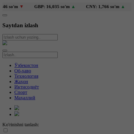
 so'm
▼
GBP: 16,035 so'm
▲
CNY: 1,766 so'm
▲
KZ
Saytdan izlash
Ўзбекистон
Об-ҳаво
Технология
Жаҳон
Иқтисодиёт
Спорт
Маҳаллий
Ko'rinishni tanlash: