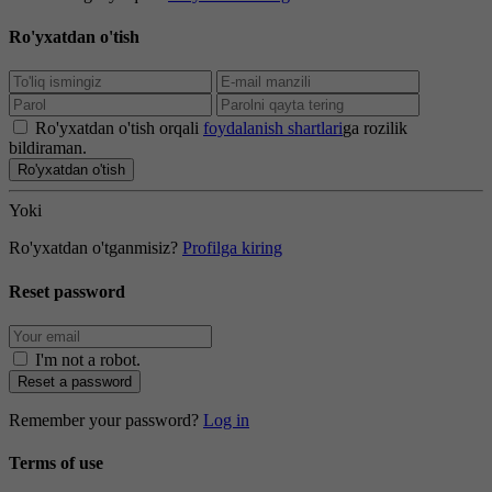
Ro'yxatdan o'tish
Ro'yxatdan o'tish orqali
foydalanish shartlari
ga rozilik
bildiraman.
Ro'yxatdan o'tish
Yoki
Ro'yxatdan o'tganmisiz?
Profilga kiring
Reset password
I'm not a robot
.
Reset a password
Remember your password?
Log in
Terms of use