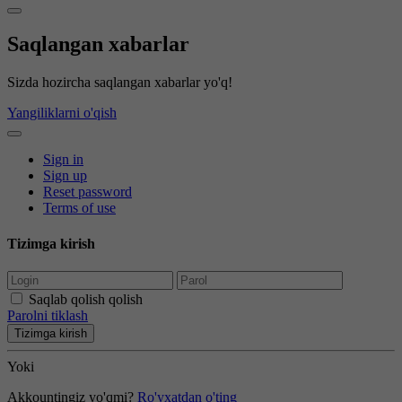
Saqlangan xabarlar
Sizda hozircha saqlangan xabarlar yo'q!
Yangiliklarni o'qish
Sign in
Sign up
Reset password
Terms of use
Tizimga kirish
Saqlab qolish qolish
Parolni tiklash
Tizimga kirish
Yoki
Akkountingiz yo'qmi?
Ro'yxatdan o'ting