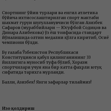
Спортнинг ўйин турлари ва енгил атлетика
бўйича ихтисослаштирилган спорт мактаби
шахмат гуруҳи шуғулланувчиси бўлган Азизбек
Сафаров (мураббийлари — Юсуфбой Содиқов ва
Динара Алибекова) ўз ёш тоифасида стандарт
йўналишида олтин медални қўлга киритиб, Осиё
чемпиони бўлди.
Бу ғалаба Ўзбекистон Республикаси
Конституцияси қабул қилинганининг 33
йиллигига муносиб туҳфа бўлиб, Хоразм
спортчилари учун яна бир катта фахрли ютуқ
сифатида тарихга муҳрланди.
Балли, Азизбек! Янги зафарлар тилаймиз!
Изоҳ қолдириш