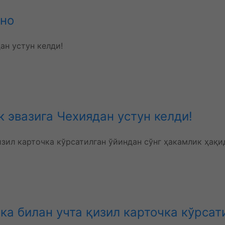
ано
 эвазига Чехиядан устун келди!
 билан учта қизил карточка кўрсати