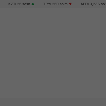
ZT: 25 so'm
▲
TRY: 250 so'm
▼
AED: 3,236 so'm
▼
n
up
 password
 of use