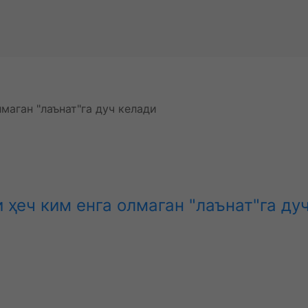
 ҳеч ким енга олмаган "лаънат"га ду