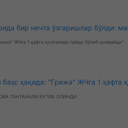
да бир нечта ўзгаришлар бўлди: ман
аҳс ҳақида: "Грижа" ЖЧга 1 ҳафта қ