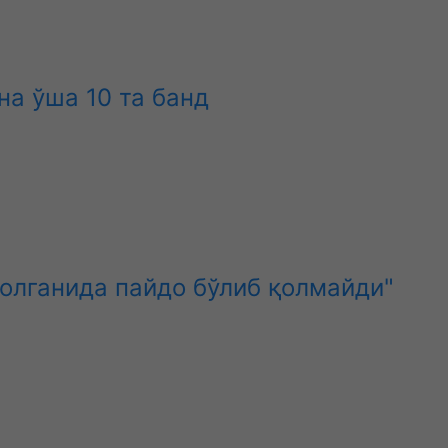
а ўша 10 та банд
олганида пайдо бўлиб қолмайди"