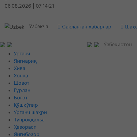
06.08.2026 | 07:14:22
Ўзбекча
Сақланган ҳабарлар
Шаҳс
Ўзбекистон
Урганч
Янгиариқ
Хива
Хонқа
Шовот
Гурлан
Боғот
Қўшкўпир
Урганч шаҳри
Тупроққалъа
Ҳазорасп
Янгибозор