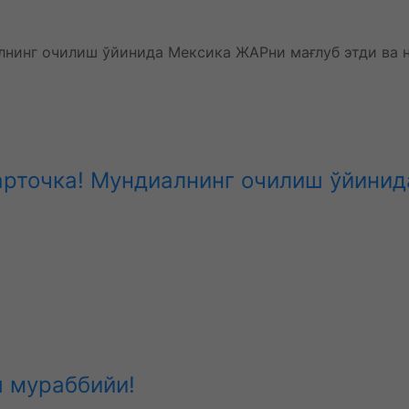
карточка! Мундиалнинг очилиш ўйини
ш мураббийи!