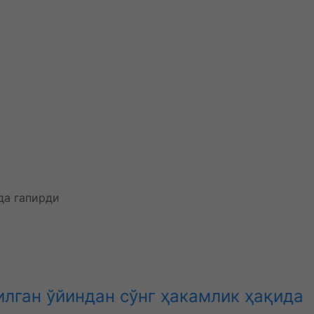
лган ўйиндан сўнг ҳакамлик ҳақида