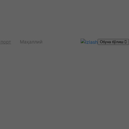
порт
Маҳаллий
Обуна бўлиш