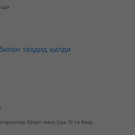
билан таҳдид қилди
и