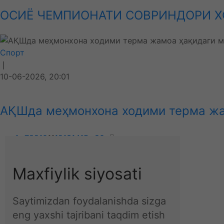
ОСИЁ ЧЕМПИОНАТИ СОВРИНДОРИ Х
Спорт
❘
10-06-2026, 20:01
АҚШда меҳмонхона ходими терма жа
1
...
7
8
9
10
11
12
13
14
15
...
80
Ўзбекистон
Maxfiylik siyosati
Об-ҳаво
Технология
Жаҳон
Saytimizdan foydalanishda sizga
Иқтисодиёт
eng yaxshi tajribani taqdim etish
Спорт