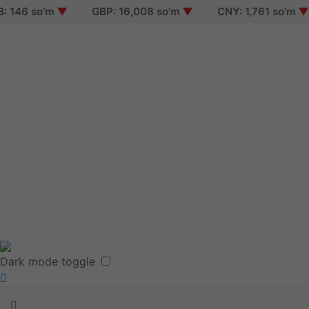
 so'm
▼
GBP: 16,008 so'm
▼
CNY: 1,761 so'm
▼
K
Sign i
Sign 
Reset
Terms
Dark mode toggle