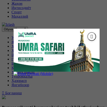
Жаҳон
Иқтисодиёт
Спорт
Маҳаллий
Обуна бўлиш
Урганч
Янгиариқ
Хива
Хонқа
Шовот
Гурлан
Боғот
Қўшкўпир
Урганч шаҳри
Тупроққалъа
Ҳазорасп
Янгибозор
Боғланиш