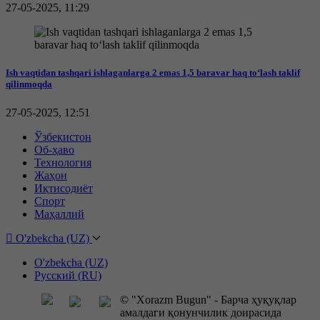
27-05-2025, 11:29
Ish vaqtidan tashqari ishlaganlarga 2 emas 1,5 baravar haq to‘lash taklif
qilinmoqda
27-05-2025, 12:51
Ўзбекистон
Об-ҳаво
Технология
Жаҳон
Иқтисодиёт
Спорт
Маҳаллий
O'zbekcha (UZ)
O'zbekcha (UZ)
Русский (RU)
© "Xorazm Bugun" - Барча ҳуқуқлар
амалдаги қонунчилик доирасида