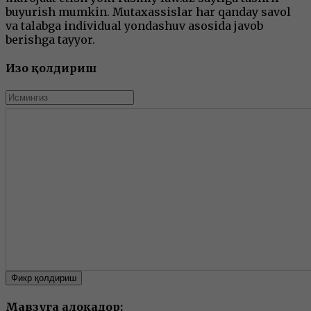
buyurish mumkin. Mutaxassislar har qanday savol
va talabga individual yondashuv asosida javob
berishga tayyor.
Изоҳ қолдириш
Фикр қолдириш
Мавзуга алоқадор: