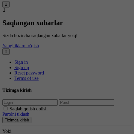
Saqlangan xabarlar
Sizda hozircha saqlangan xabarlar yo'q!
Yangiliklarni o'qish
Sign in
Sign up
Reset password
Terms of use
Tizimga kirish
Saqlab qolish qolish
Parolni tiklash
Tizimga kirish
Yoki