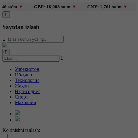
 so'm
▼
GBP: 16,008 so'm
▼
CNY: 1,761 so'm
▼
KZT
Saytdan izlash
Ўзбекистон
Об-ҳаво
Технология
Жаҳон
Иқтисодиёт
Спорт
Маҳаллий
Ko'rinishni tanlash: