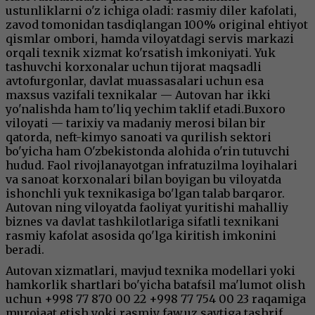
ustunliklarni o'z ichiga oladi: rasmiy diler kafolati,
zavod tomonidan tasdiqlangan 100% original ehtiyot
qismlar ombori, hamda viloyatdagi servis markazi
orqali texnik xizmat ko'rsatish imkoniyati. Yuk
tashuvchi korxonalar uchun tijorat maqsadli
avtofurgonlar, davlat muassasalari uchun esa
maxsus vazifali texnikalar — Autovan har ikki
yo'nalishda ham to'liq yechim taklif etadi.Buxoro
viloyati — tarixiy va madaniy merosi bilan bir
qatorda, neft-kimyo sanoati va qurilish sektori
bo'yicha ham O'zbekistonda alohida o'rin tutuvchi
hudud. Faol rivojlanayotgan infratuzilma loyihalari
va sanoat korxonalari bilan boyigan bu viloyatda
ishonchli yuk texnikasiga bo'lgan talab barqaror.
Autovan ning viloyatda faoliyat yuritishi mahalliy
biznes va davlat tashkilotlariga sifatli texnikani
rasmiy kafolat asosida qo'lga kiritish imkonini
beradi.
Autovan xizmatlari, mavjud texnika modellari yoki
hamkorlik shartlari bo'yicha batafsil ma'lumot olish
uchun +998 77 870 00 22 +998 77 754 00 23 raqamiga
murojaat etish yoki rasmiy faw.uz saytiga tashrif