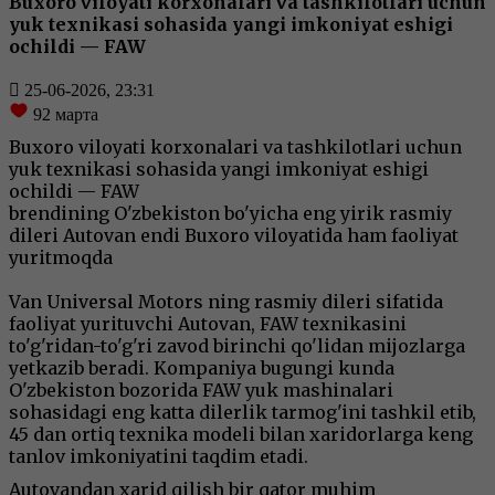
Buxoro viloyati korxonalari va tashkilotlari uchun
yuk texnikasi sohasida yangi imkoniyat eshigi
ochildi — FAW
25-06-2026, 23:31
92
марта
Buxoro viloyati korxonalari va tashkilotlari uchun
yuk texnikasi sohasida yangi imkoniyat eshigi
ochildi — FAW
brendining O'zbekiston bo'yicha eng yirik rasmiy
dileri Autovan endi Buxoro viloyatida ham faoliyat
yuritmoqda
Van Universal Motors ning rasmiy dileri sifatida
faoliyat yurituvchi Autovan, FAW texnikasini
to'g'ridan-to'g'ri zavod birinchi qo'lidan mijozlarga
yetkazib beradi. Kompaniya bugungi kunda
O'zbekiston bozorida FAW yuk mashinalari
sohasidagi eng katta dilerlik tarmog'ini tashkil etib,
45 dan ortiq texnika modeli bilan xaridorlarga keng
tanlov imkoniyatini taqdim etadi.
Autovandan xarid qilish bir qator muhim