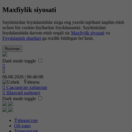
Maxfiylik siyosati
Saytimizdan foydalanishda sizga eng yaxshi tajribani taqdim etish
uchun biz cookie-fayllardan foydalanamiz. Saytimizdan
foydalanishda davom etish orqali siz
Maxfiylik siyosati
va
Foydalanish shartlari
ga rozilik bildirgan bo‘lasiz.
Roziman
Dark mode toggle
06.08.2026 | 06:46:08
Ўзбекча
Сақланган ҳабарлар
Шаҳсий кабинет
Dark mode toggle
Ўзбекистон
Об-ҳаво
Технология