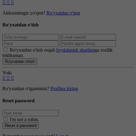
Akkountingiz yo'qmi?
Ro'yxatdan o'ting
Ro'yxatdan o'tish
Ro'yxatdan o'tish orqali
foydalanish shartlari
ga rozilik
bildiraman.
Ro'yxatdan o'tish
Yoki
Ro'yxatdan o'tganmisiz?
Profilga kiring
Reset password
I'm not a robot
.
Reset a password