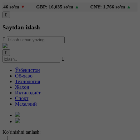
 so'm
▼
GBP: 16,035 so'm
▲
CNY: 1,766 so'm
▲
KZ
Saytdan izlash
Ўзбекистон
Об-ҳаво
Технология
Жаҳон
Иқтисодиёт
Спорт
Маҳаллий
Ko'rinishni tanlash: