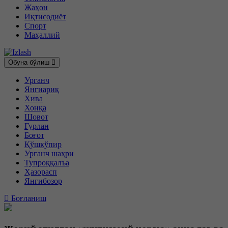
Жаҳон
Иқтисодиёт
Спорт
Маҳаллий
Обуна бўлиш
Урганч
Янгиариқ
Хива
Хонқа
Шовот
Гурлан
Боғот
Қўшкўпир
Урганч шаҳри
Тупроққалъа
Ҳазорасп
Янгибозор
Боғланиш