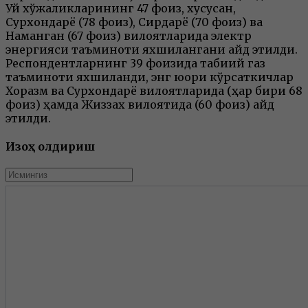
Уй хўжаликларининг 47 фоиз, хусусан,
Сурхондарё (78 фоиз), Сирдарё (70 фоиз) ва
Наманган (67 фоиз) вилоятларида электр
энергияси таъминоти яхшилангани қайд этилди.
Респондентларнинг 39 фоизида табиий газ
таъминоти яхшиланди, энг юқори кўрсаткичлар
Хоразм ва Сурхондарё вилоятларида (ҳар бири 68
фоиз) ҳамда Жиззах вилоятида (60 фоиз) қайд
этилди.
Изоҳ қолдириш