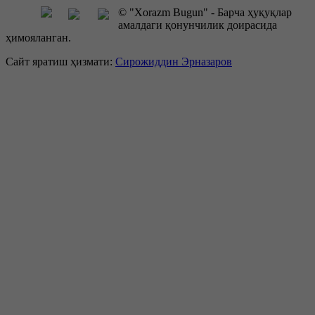
© "Xorazm Bugun" - Барча ҳуқуқлар
амалдаги қонунчилик доирасида
ҳимояланган.
Сайт яратиш ҳизмати:
Сирожиддин Эрназаров