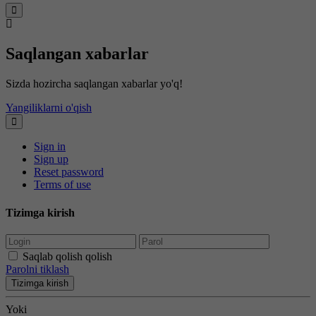
Saqlangan xabarlar
Sizda hozircha saqlangan xabarlar yo'q!
Yangiliklarni o'qish
Sign in
Sign up
Reset password
Terms of use
Tizimga kirish
Saqlab qolish qolish
Parolni tiklash
Tizimga kirish
Yoki