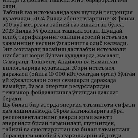
қолди.
Табиий газ истеъмолида ҳам шундай тенденция
кузатилди, 2024 йилда абонентларнинг 58 фоизи
500 куб метргача табиий газ ишлатган бўлса,
2023 йилда 54 фоизни ташкил этган. Шундай
қилиб, тарифларнинг ошиши асосий истеъмол
ҳажмининг кескин ўзгаришига олиб келмади.
Энг сезиларли пасайиш дастлабки истеъмоли
нисбатан юқори бўлган ҳудудларда, масалан,
Самарқанд, Тошкент, Андижон ва Наманган
вилоятларида кузатилди. Юқори истеъмол
даражаси (ойига 10 000 кВт/соатдан ортиқ) бўлган
уй хўжаликлари сони сезиларли даражада
камайди, бу эса, энергия ресурсларидан
тежамкор фойдаланишга ўтишдан далолат
беради.
Шу билан бир қаторда энергия таъминоти сифати
ҳам яхшиланмоқда. Сўров натижаларига кўра,
респондентларнинг деярли ярми электр
энергияси билан таъминлаш, шунингдек,
табиий ва суюлтирилган газ билан таъминлаш
борасидаги ижобий ўзгаришларни қайд этди.