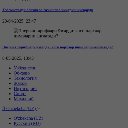
Ўзбекистонда бензин ва газ ишлаб чиқариш қисқарди
28-04-2025, 23:47
Энергия тарифлари ўзгарди: янги нархлар нималарни англатади?
8-05-2025, 13:43
Ўзбекистон
Об-ҳаво
Технология
Жаҳон
Иқтисодиёт
Спорт
Маҳаллий
O'zbekcha (UZ)
O'zbekcha (UZ)
Русский (RU)