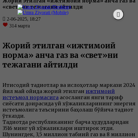
Жорий этилган «ижтимоий норма» қанча газ ва
«свет»ни тежагани айтилди
2-06-2025, 18:27
314
марта
Жорий этилган «ижтимоий
норма» қанча газ ва «свет»ни
тежагани айтилди
Иқтисодий тадқиқотлар ва ислоҳотлар маркази 2024
йил май ойида жорий этилган
ижтимоий
истеъмол нормаси
га
асосланган янги тариф
сиёсати доирасида уй хўжаликларининг энергия
истеъмолига таъсирини баҳолаш бўйича тадқиқот
ўтказди.
Тадқиқотда республиканинг барча ҳудудларидан
3516 минг уй хўжаликлари иштирок этди.
Шунингдек, 3,5 миллион табиий газ ва 8 миллион