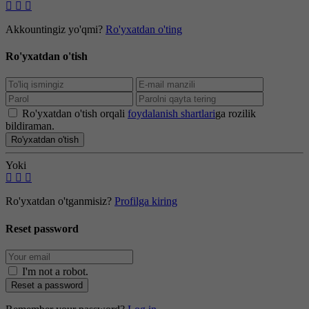
Akkountingiz yo'qmi?
Ro'yxatdan o'ting
Ro'yxatdan o'tish
Ro'yxatdan o'tish orqali
foydalanish shartlari
ga rozilik
bildiraman.
Ro'yxatdan o'tish
Yoki
Ro'yxatdan o'tganmisiz?
Profilga kiring
Reset password
I'm not a robot
.
Reset a password