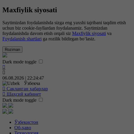
Maxfiylik siyosati
Saytimizdan foydalanishda sizga eng yaxshi tajribani taqdim etish
uchun biz cookie-fayllardan foydalanamiz. Saytimizdan
foydalanishda davom etish orqali siz
Maxfiylik siyosati
va
Foydalanish shartlari
ga rozilik bildirgan bo‘lasiz.
Roziman
Dark mode toggle
06.08.2026 | 22:24:48
Ўзбекча
Сақланган ҳабарлар
Шаҳсий кабинет
Dark mode toggle
Ўзбекистон
Об-ҳаво
Технология