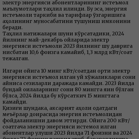
электр энергияси абонентларининг истеъмол
маълумотлари таҳлил қилинди. Бу эса, энергия
истеъмоли таркиби ва тарифлар ўзгаришига
аҳолининг муносабатини тушуниш имконини
беради.
Таҳлил натижалари шуни кўрсатадики, 2024
йилнинг май-декабрь ойларида электр
энергияси истеъмоли 2023 йилнинг шу даврига
нисбатан 10,6 фоизга камайиб, 1,3 млрд кВт/соат
тежалган.
Илгари ойига 10 минг кВт/соатдан ортиқ электр
энергияси истеъмол қилган уй хўжаликлари сони
айниқса сезиларли даражада камайди. 2023 йилда
бундай оилаларнинг сони 80 мингга яқин бўлган
бўлса, 2024 йилда бу кўрсаткич 15 мингтага
камайди.
Қизиғи шундака, аксарият аҳоли одатдаги
меъёрлар доирасида энергия истеъмолидан
фойдаланишни давом эттирди. Ойига 200 кВт/
соатгача электр энергияси истемол қилган
абонентлар улуши 2023 йилда 71 фоизни ва 2024
йилда 72 фоизни ташкил этиб, барқарорлигича