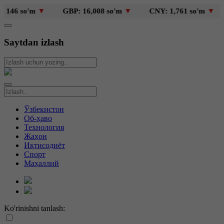
46 so'm
▼
GBP: 16,008 so'm
▼
CNY: 1,761 so'm
▼
Saytdan izlash
Ўзбекистон
Об-ҳаво
Технология
Жаҳон
Иқтисодиёт
Спорт
Маҳаллий
Ko'rinishni tanlash: