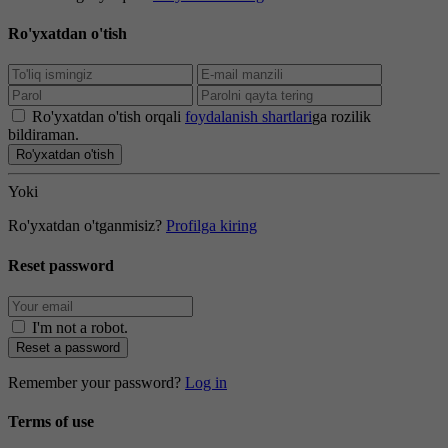
Ro'yxatdan o'tish
Ro'yxatdan o'tish orqali
foydalanish shartlari
ga rozilik
bildiraman.
Ro'yxatdan o'tish
Yoki
Ro'yxatdan o'tganmisiz?
Profilga kiring
Reset password
I'm not a robot
.
Reset a password
Remember your password?
Log in
Terms of use