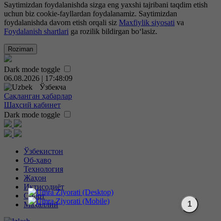
Saytimizdan foydalanishda sizga eng yaxshi tajribani taqdim etish
uchun biz cookie-fayllardan foydalanamiz. Saytimizdan
foydalanishda davom etish orqali siz
Maxfiylik siyosati
va
Foydalanish shartlari
ga rozilik bildirgan bo‘lasiz.
Roziman
Dark mode toggle
06.08.2026 | 17:48:10
Ўзбекча
Сақланган ҳабарлар
Шаҳсий кабинет
Dark mode toggle
Ўзбекистон
Об-ҳаво
Технология
Жаҳон
Иқтисодиёт
Спорт
Маҳаллий