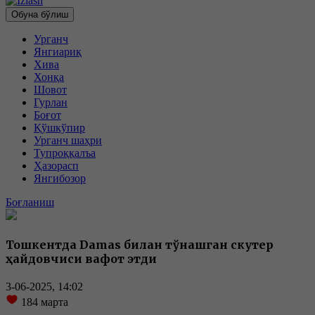
Обуна бўлиш
Урганч
Янгиариқ
Хива
Хонқа
Шовот
Гурлан
Боғот
Қўшкўпир
Урганч шаҳри
Тупроққалъа
Ҳазорасп
Янгибозор
Боғланиш
Тошкентда Damas билан тўқнашган скутер
ҳайдовчиси вафот этди
3-06-2025, 14:02
184
марта