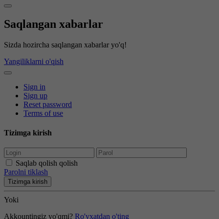
Saqlangan xabarlar
Sizda hozircha saqlangan xabarlar yo'q!
Yangiliklarni o'qish
Sign in
Sign up
Reset password
Terms of use
Tizimga kirish
Saqlab qolish qolish
Parolni tiklash
Tizimga kirish
Yoki
Akkountingiz yo'qmi?
Ro'yxatdan o'ting