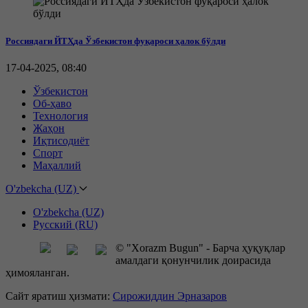
Россиядаги ЙТҲда Ўзбекистон фуқароси ҳалок бўлди
17-04-2025, 08:40
Ўзбекистон
Об-ҳаво
Технология
Жаҳон
Иқтисодиёт
Спорт
Маҳаллий
O'zbekcha (UZ)
O'zbekcha (UZ)
Русский (RU)
© "Xorazm Bugun" - Барча ҳуқуқлар
амалдаги қонунчилик доирасида
ҳимояланган.
Сайт яратиш ҳизмати:
Сирожиддин Эрназаров