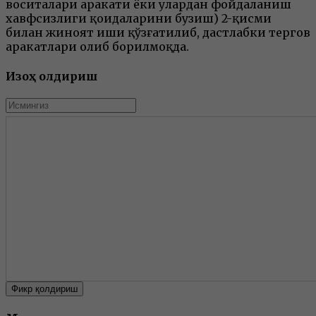
воситалари ҳаракати ёки улардан фойдаланиш
хавфсизлиги қоидаларини бузиш) 2-қисми
билан жиноят иши қўзғатилиб, дастлабки тергов
ҳаракатлари олиб борилмоқда.
Изоҳ қолдириш
Фикр қолдириш