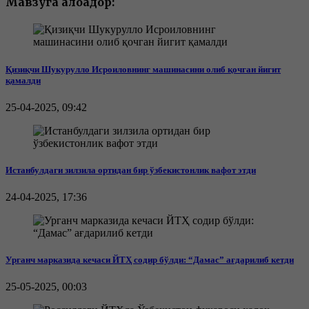
Мавзуга алоқадор:
Қизиқчи Шукурулло Исроиловнинг машинасини олиб қочган йигит
қамалди
25-04-2025, 09:42
Истанбулдаги зилзила ортидан бир ўзбекистонлик вафот этди
24-04-2025, 17:36
Урганч марказида кечаси ЙТҲ содир бўлди: “Дамас” ағдарилиб кетди
25-05-2025, 00:03