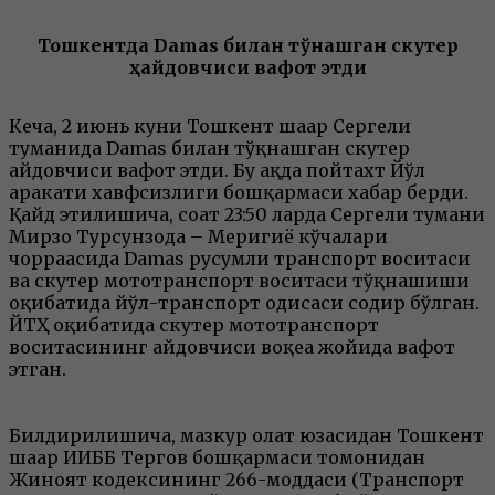
Тошкентда Damas билан тўқнашган скутер
ҳайдовчиси вафот этди
Кеча, 2 июнь куни Тошкент шаҳар Сергели
туманида Damas билан тўқнашган скутер
ҳайдовчиси вафот этди. Бу ҳақда пойтахт Йўл
ҳаракати хавфсизлиги бошқармаси хабар берди.
Қайд этилишича, соат 23:50 ларда Сергели тумани
Мирзо Турсунзода – Меҳригиё кўчалари
чорраҳасида Damas русумли транспорт воситаси
ва скутер мототранспорт воситаси тўқнашиши
оқибатида йўл-транспорт ҳодисаси содир бўлган.
ЙТҲ оқибатида скутер мототранспорт
воситасининг ҳайдовчиси воқеа жойида вафот
этган.
Билдирилишича, мазкур ҳолат юзасидан Тошкент
шаҳар ИИББ Тергов бошқармаси томонидан
Жиноят кодексининг 266-моддаси (Транспорт