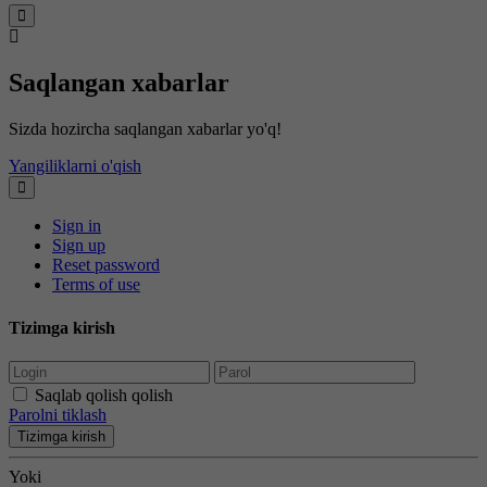
Saqlangan xabarlar
Sizda hozircha saqlangan xabarlar yo'q!
Yangiliklarni o'qish
Sign in
Sign up
Reset password
Terms of use
Tizimga kirish
Saqlab qolish qolish
Parolni tiklash
Tizimga kirish
Yoki