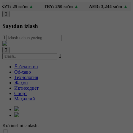
T: 25 so'm
▲
TRY: 250 so'm
▲
AED: 3,244 so'm
▲
Saytdan izlash
Ўзбекистон
Об-ҳаво
Технология
Жаҳон
Иқтисодиёт
Спорт
Маҳаллий
Ko'rinishni tanlash: