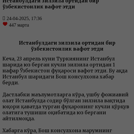
Истанбулдаги зилзила ортидан бир
ўзбекистонлик вафот этди
24-04-2025, 17:36
447
марта
Истанбулдаги зилзила ортидан бир
ўзбекистонлик вафот этди
Кеча, 23 апрель куни Туркиянинг Истанбул
шаҳрида юз берган кучли зилзила ортидан 1
нафар Ўзбекистон фуқароси вафот этди. Бу ҳақда
Истанбул шаҳридаги Бош консулхона хабар
берди.
Дастлабки маълумотларга кўра, ушбу фожиавий
ҳолат Истанбулда содир бўлган зилзила вақтида
юқори қаватда турган фуқаронинг кучли қўрқув
ҳолатига тушиши оқибатида юз бергани
айтилмоқда.
Хабарга кўра, Бош консулхона марҳумнинг