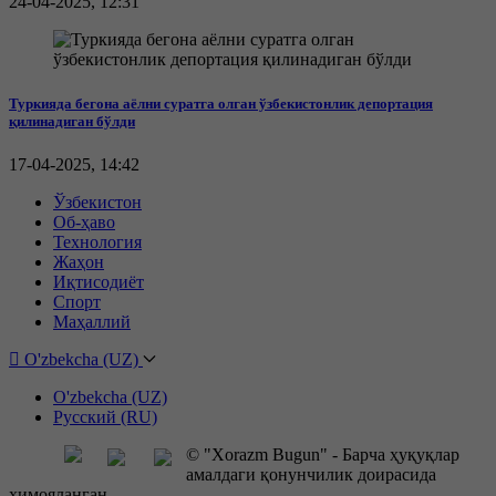
24-04-2025, 12:31
Туркияда бегона аёлни суратга олган ўзбекистонлик депортация
қилинадиган бўлди
17-04-2025, 14:42
Ўзбекистон
Об-ҳаво
Технология
Жаҳон
Иқтисодиёт
Спорт
Маҳаллий
O'zbekcha (UZ)
O'zbekcha (UZ)
Русский (RU)
© "Xorazm Bugun" - Барча ҳуқуқлар
амалдаги қонунчилик доирасида
ҳимояланган.