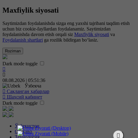
Maxfiylik siyosati
Saytimizdan foydalanishda sizga eng yaxshi tajribani taqdim etish
uchun biz cookie-fayllardan foydalanamiz. Saytimizdan
foydalanishda davom etish orqali siz
Maxfiylik siyosati
va
Foydalanish shartlari
ga rozilik bildirgan bo‘lasiz.
Roziman
Dark mode toggle
08.08.2026 | 05:51:37
Ўзбекча
Сақланган ҳабарлар
Шаҳсий кабинет
Dark mode toggle
Ўзбекистон
Об-ҳаво
Технология