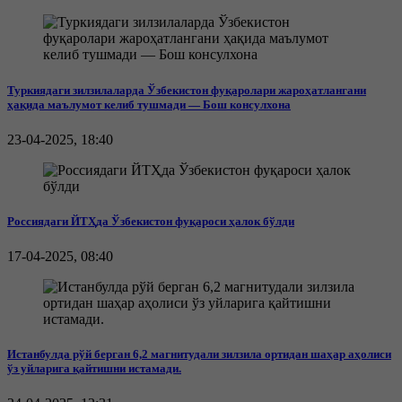
Туркиядаги зилзилаларда Ўзбекистон фуқаролари жароҳатлангани
ҳақида маълумот келиб тушмади — Бош консулхона
23-04-2025, 18:40
Россиядаги ЙТҲда Ўзбекистон фуқароси ҳалок бўлди
17-04-2025, 08:40
Истанбулда рўй берган 6,2 магнитудали зилзила ортидан шаҳар аҳолиси
ўз уйларига қайтишни истамади.