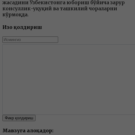
жасадини Ўзбекистонга юбориш бўйича зарур
консуллик-ҳуқуқий ва ташкилий чораларни
кўрмоқда.
Изоҳ қолдириш
Фикр қолдириш
Мавзуга алоқадор: