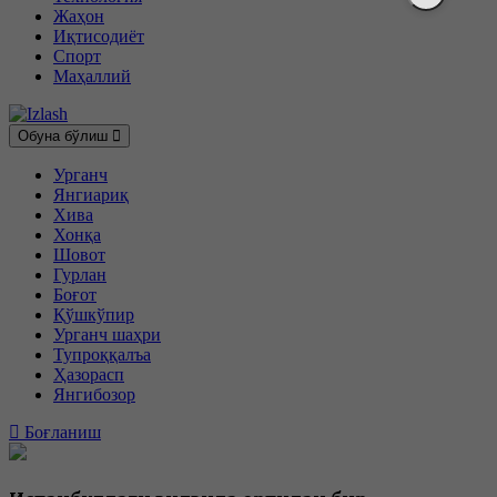
Жаҳон
Иқтисодиёт
Спорт
Маҳаллий
Обуна бўлиш
Урганч
Янгиариқ
Хива
Хонқа
Шовот
Гурлан
Боғот
Қўшкўпир
Урганч шаҳри
Тупроққалъа
Ҳазорасп
Янгибозор
Боғланиш