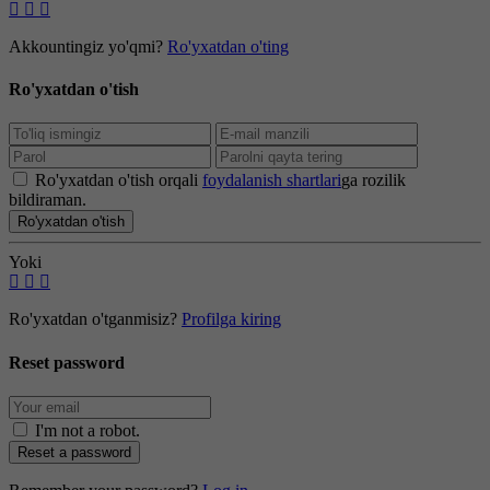
Akkountingiz yo'qmi?
Ro'yxatdan o'ting
Ro'yxatdan o'tish
Ro'yxatdan o'tish orqali
foydalanish shartlari
ga rozilik
bildiraman.
Ro'yxatdan o'tish
Yoki
Ro'yxatdan o'tganmisiz?
Profilga kiring
Reset password
I'm not a robot
.
Reset a password