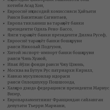
котиби Асад Хон,
Евроосиё иқтисодий комиссияси Ҳайъати
Раиси Бакитжан Сагинтаев,
Европа тикланиш ва тараққиёт банки
президенти Одиль Рено-Бассо,
Янги тараққиёт банки президенти Дилма Русеф,
Евроосиё тараққиёт банки бошқаруви
раиси Николай Подгузов,
Хитой экспорт-импорт банки бошқаруви
раиси Чэнь Хуаюй,
Ипак йўли фонди раиси Чжу Цзюнь,
Москва ва Бутун Рус патриархи Кирилл,
Кавказ мусулмонлар идораси
раиси Оллоҳшукур Пошшозода,
Халқаро дзюдо федерацияси президенти Мариус
Визер,
Европарламентнинг Франциядан сайланган
депутати Тьерри Мариани,