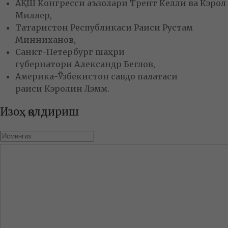
АҚШ Конгресси аъзолари Трент Келли ва Кэрол
Миллер,
Татаристон Республикаси Раиси Рустам
Минниханов,
Санкт-Петербург шаҳри
губернатори Александр Беглов,
Америка-Ўзбекистон савдо палатаси
раиси Кэролин Лэмм.
Изоҳ қолдириш