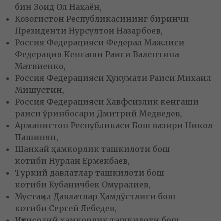
бин Зоид Ол Наҳаён,
Қозоғистон Республикасининг биринчи
Президенти Нурсултон Назарбоев,
Россия Федерацияси Федерал Мажлиси
Федерация Кенгаши Раиси Валентина
Матвиенко,
Россия Федерацияси Ҳукумати Раиси Михаил
Мишустин,
Россия Федерацияси Хавфсизлик кенгаши
раиси ўринбосари Дмитрий Медведев,
Арманистон Республикаси Бош вазири Никол
Пашинян,
Шанхай ҳамкорлик ташкилоти бош
котиби Нурлан Ермекбаев,
Туркий давлатлар ташкилоти бош
котиби Кубаничбек Омуралиев,
Мустақил Давлатлар Ҳамдўстлиги бош
котиби Сергей Лебедев,
Иқтисодий ҳамкорлик ташкилоти бош