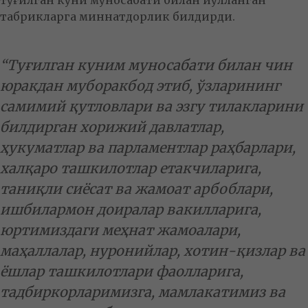
туғилган куни муносабати билан йўлланган
табрикларга миннатдорлик билдирди.
“Туғилган куним муносабати билан чин
юракдан муборакбод этиб, ўзларининг
самимий қутловлари ва эзгу тилакларини
билдирган хорижий давлатлар,
ҳукуматлар ва парламентлар раҳбарлари,
халқаро ташкилотлар етакчиларига,
таниқли сиёсат ва жамоат арбоблари,
ишбилармон доиралар вакилларига,
юртимиздаги меҳнат жамоалари,
маҳаллалар, нуронийлар, хотин-қизлар ва
ёшлар ташкилотлари фаолларига,
тадбиркорларимизга, мамлакатимиз ва