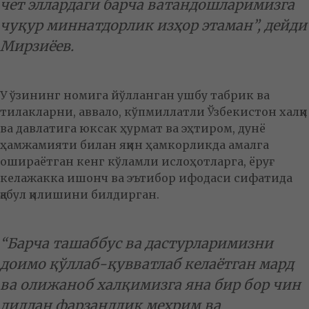
чет эллардаги барча ватандошларимизга
чуқур миннатдорлик изҳор этаман”, дейди
Мирзиёев.
У ўзининг номига йўлланган ушбу табрик ва
тилакларни, аввало, кўпмиллатли Ўзбекистон халқи
ва давлатига юксак ҳурмат ва эҳтиром, дунё
ҳамжамияти билан яқин ҳамкорликда амалга
ошираётган кенг кўламли ислоҳотларга, ёруғ
келажакка ишонч ва эътибор ифодаси сифатида
қабул қилишини билдирган.
“Барча ташаббус ва дастурларимизни
доимо қўллаб-қувватлаб келаётган мард
ва олижаноб халқимизга яна бир бор чин
дилдан фарзандлик меҳрим ва