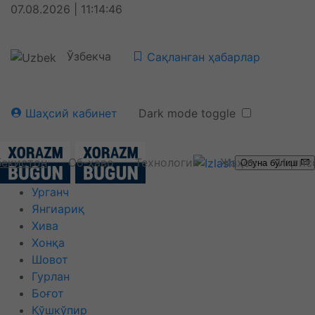
07.08.2026 | 11:14:47
Ўзбекча
Сақланган ҳабарлар
Шаҳсий кабинет
Dark mode toggle
бекистон
Об-ҳаво
Технология
Жаҳон
Иқтис
Обуна бўлиш
Урганч
Янгиариқ
Хива
Хонқа
Шовот
Гурлан
Боғот
Қўшкўпир