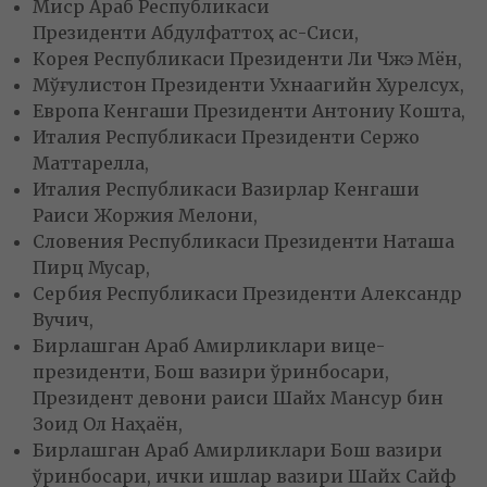
Миср Араб Республикаси
Президенти Абдулфаттоҳ ас-Сиси,
Корея Республикаси Президенти Ли Чжэ Мён,
Мўғулистон Президенти Ухнаагийн Хурелсух,
Европа Кенгаши Президенти Антониу Кошта,
Италия Республикаси Президенти Сержо
Маттарелла,
Италия Республикаси Вазирлар Кенгаши
Раиси Жоржия Мелони,
Словения Республикаси Президенти Наташа
Пирц Мусар,
Сербия Республикаси Президенти Александр
Вучич,
Бирлашган Араб Амирликлари вице-
президенти, Бош вазири ўринбосари,
Президент девони раиси Шайх Мансур бин
Зоид Ол Наҳаён,
Бирлашган Араб Амирликлари Бош вазири
ўринбосари, ички ишлар вазири Шайх Сайф