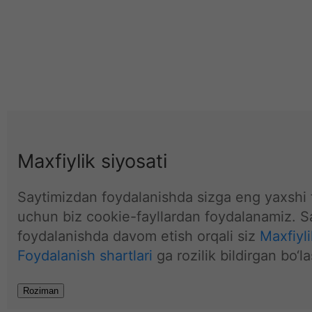
Maxfiylik siyosati
Saytimizdan foydalanishda sizga eng yaxshi t
uchun biz cookie-fayllardan foydalanamiz. S
foydalanishda davom etish orqali siz
Maxfiyli
Foydalanish shartlari
ga rozilik bildirgan bo‘la
Roziman