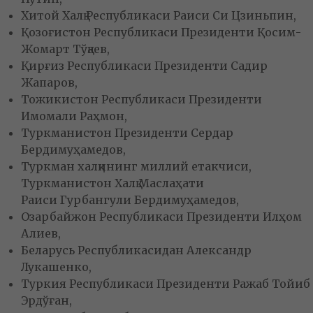
Хитой Халқ Республикаси Раиси Си Цзиньпин,
Қозоғистон Республикаси Президенти Қосим-
Жомарт Тўқаев,
Қирғиз Республикаси Президенти Садир
Жапаров,
Тожикистон Республикаси Президенти
Имомали Раҳмон,
Туркманистон Президенти Сердар
Бердимуҳамедов,
Туркман халқининг миллий етакчиси,
Туркманистон Халқ Маслаҳати
Раиси Гурбангули Бердимуҳамедов,
Озарбайжон Республикаси Президенти Илҳом
Алиев,
Беларусь Республикасидан Александр
Лукашенко,
Туркия Республикаси Президенти Ражаб Тойиб
Эрдўған,