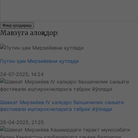
Фикр қолдириш
Мавзуга алоқадор:
Путин ҳам Мирзиёевни қутлади
24-07-2025, 14:24
Шавкат Мирзиёев IV халқаро бахшичилик санъати
фестивали иштирокчиларига табрик йўллади
26-04-2025, 21:25