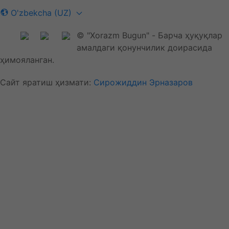
O'zbekcha (UZ)
© "Xorazm Bugun" - Барча ҳуқуқлар
амалдаги қонунчилик доирасида
ҳимояланган.
Сайт яратиш ҳизмати:
Сирожиддин Эрназаров