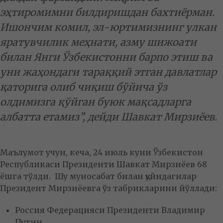
эҳтиромимни билдиришдан бахтиёрман.
Ишончим комил, эл-юртимизнинг улкан
яратувчилик меҳнати, азму шижоати
билан Янги Ўзбекистонни барпо этиш ва
уни жаҳондаги тараққий этган давлатлар
қаторига олиб чиқиш бўйича ўз
олдимизга қўйган буюк мақсадларга
албатта етамиз”, дейди Шавкат Мирзиёев.
Маълумот учун, кеча, 24 июль куни Ўзбекистон
Республикаси Президенти Шавкат Мирзиёев 68
ёшга тўлди. Шу муносабат билан қуйидагилар
Президент Мирзиёевга ўз табрикларини йўллади:
Россия Федерацияси Президенти Владимир
Путин,