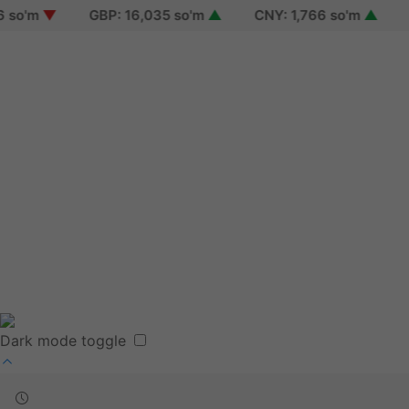
m
▼
GBP: 16,035 so'm
▲
CNY: 1,766 so'm
▲
KZT: 
Sign in
Sign up
Reset password
Terms of use
Dark mode toggle