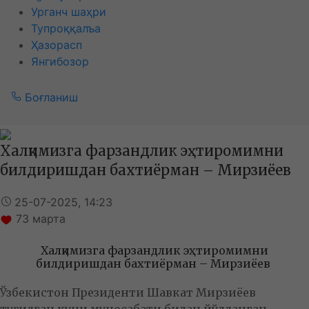
Урганч шаҳри
Тупроққалъа
Ҳазорасп
Янгибозор
Боғланиш
Халқимизга фарзандлик эҳтиромимни
билдиришдан бахтиёрман – Мирзиёев
25-07-2025, 14:23
73
марта
Халқимизга фарзандлик эҳтиромимни
билдиришдан бахтиёрман – Мирзиёев
Ўзбекистон Президенти Шавкат Мирзиёев