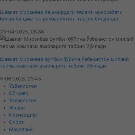
Шавкат Мирзиёев Кашмирдаги теракт муносабати
билан Ҳиндистон раҳбариятига таъзия билдирди
23-04-2025, 08:36
Шавкат Мирзиёев футбол бўйича Ўзбекистон миллий
терма жамоаси аъзоларига табрик йўллади
5-06-2025, 23:43
Ўзбекистон
Об-ҳаво
Технология
Жаҳон
Иқтисодиёт
Спорт
Маҳаллий