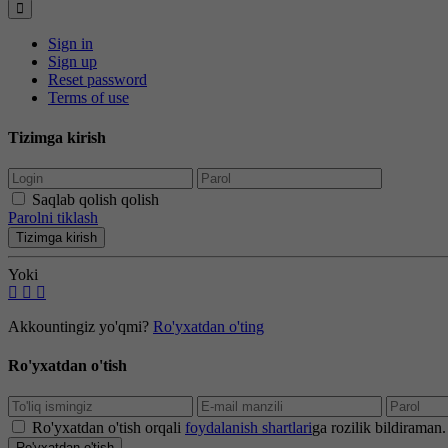
Sign in
Sign up
Reset password
Terms of use
Tizimga kirish
Saqlab qolish qolish
Parolni tiklash
Tizimga kirish
Yoki
Akkountingiz yo'qmi?
Ro'yxatdan o'ting
Ro'yxatdan o'tish
Ro'yxatdan o'tish orqali
foydalanish shartlari
ga rozilik bildiraman.
Ro'yxatdan o'tish