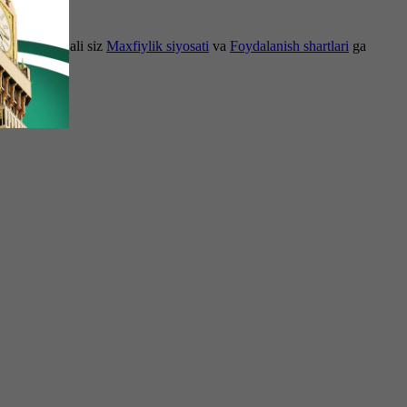
om etish orqali siz
Maxfiylik siyosati
va
Foydalanish shartlari
ga