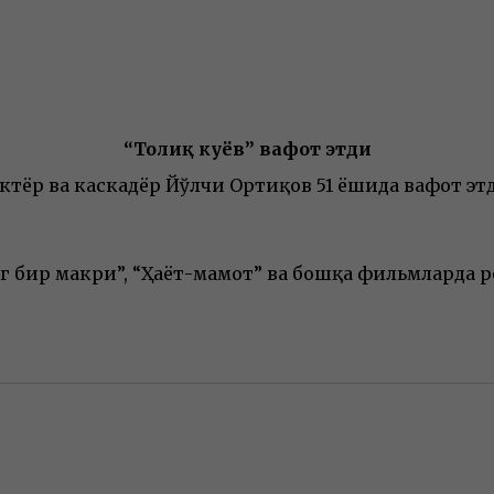
“Тоғлиқ куёв” вафот этди
ктёр ва каскадёр Йўлчи Ортиқов 51 ёшида вафот эт
г бир макри”, “Ҳаёт-мамот” ва бошқа фильмларда р