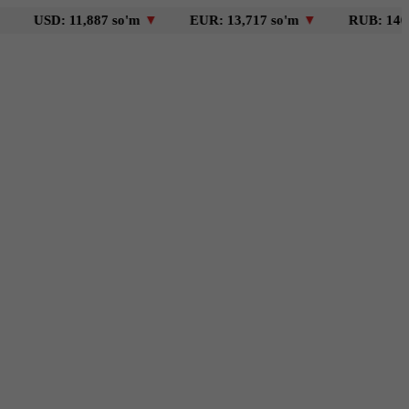
D: 11,887 so'm
▼
EUR: 13,717 so'm
▼
RUB: 146 so'm
▼