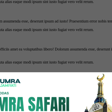
uta alias eaque modi ipsum sint iusto fugiat vero velit rerum.
m assumenda esse, deserunt ipsum ad iusto! Praesentium error nobis tene
uta alias eaque modi ipsum sint iusto fugiat vero velit rerum.
officiis amet ea voluptatibus libero! Dolorum assumenda esse, deserunt 
uta alias eaque modi ipsum sint iusto fugiat vero velit rerum.
is amet ea voluptatibus libero! Dolorum assumenda esse, deserunt ipsum a
uta alias eaque modi ipsum sint iusto fugiat vero velit rerum.