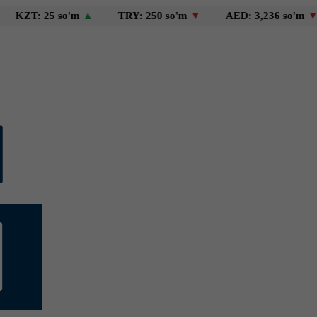
 25 so'm
▲
TRY: 250 so'm
▼
AED: 3,236 so'm
▼
US