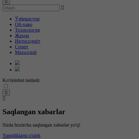
Ўзбекистон
Об-ҳаво
Технология
Жаҳон
Иқтисодиёт
Спорт
Маҳаллий
Ko'rinishni tanlash:
Saqlangan xabarlar
Sizda hozircha saqlangan xabarlar yo'q!
Yangiliklarni o'qish