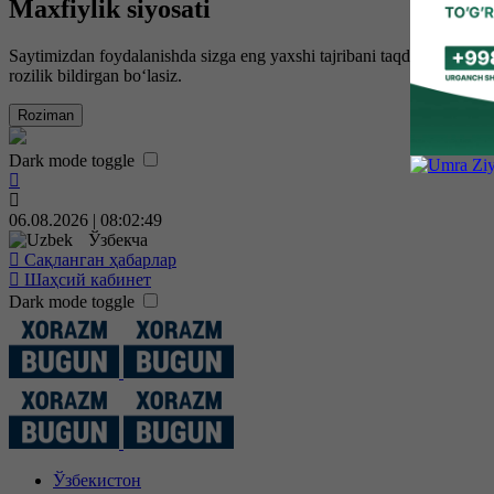
Maxfiylik siyosati
Saytimizdan foydalanishda sizga eng yaxshi tajribani taqdim etish uc
rozilik bildirgan bo‘lasiz.
Roziman
Dark mode toggle
06.08.2026 | 08:02:50
Ўзбекча
Сақланган ҳабарлар
Шаҳсий кабинет
Dark mode toggle
Ўзбекистон