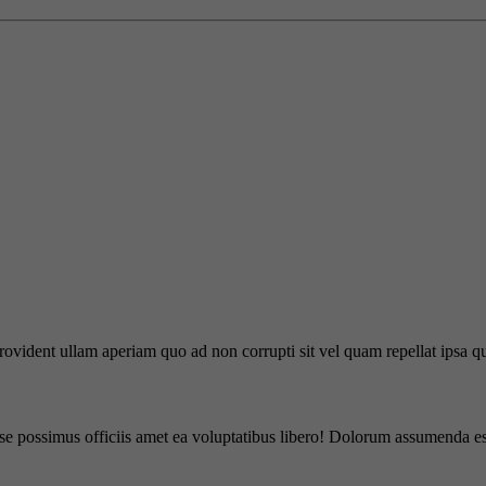
 provident ullam aperiam quo ad non corrupti sit vel quam repellat ipsa
se possimus officiis amet ea voluptatibus libero! Dolorum assumenda ess