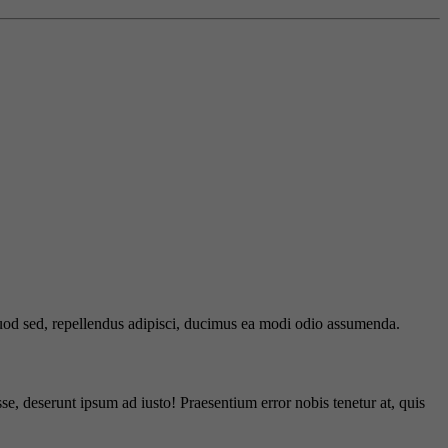
 quod sed, repellendus adipisci, ducimus ea modi odio assumenda.
e, deserunt ipsum ad iusto! Praesentium error nobis tenetur at, quis