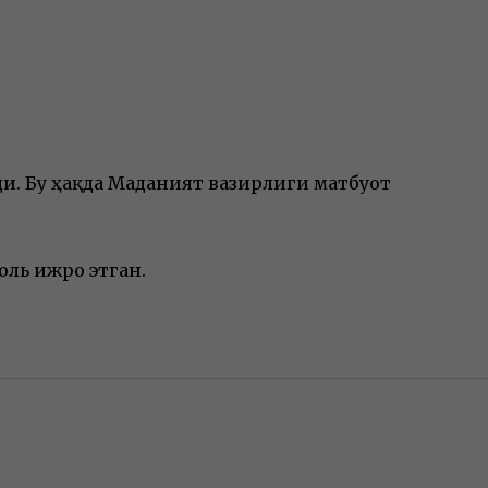
ди. Бу ҳақда Маданият вазирлиги матбуот
оль ижро этган.