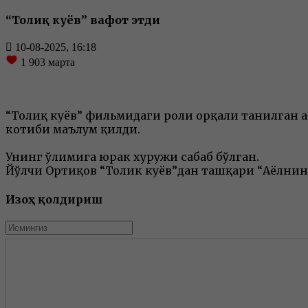
“Тоғлиқ куёв” вафот этди
10-08-2025, 16:18
1 903
марта
“Тоғлиқ куёв” фильмидаги роли орқали танилган а
котиби маълум қилди.
Унинг ўлимига юрак хуружи сабаб бўлган.
Йўлчи Ортиқов “Тоғлик куёв”дан ташқари “Аёлнин
Изоҳ қолдириш