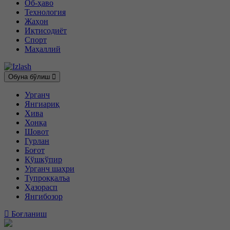
Об-ҳаво
Технология
Жаҳон
Иқтисодиёт
Спорт
Маҳаллий
Обуна бўлиш
Урганч
Янгиариқ
Хива
Хонқа
Шовот
Гурлан
Боғот
Қўшкўпир
Урганч шаҳри
Тупроққалъа
Ҳазорасп
Янгибозор
Боғланиш