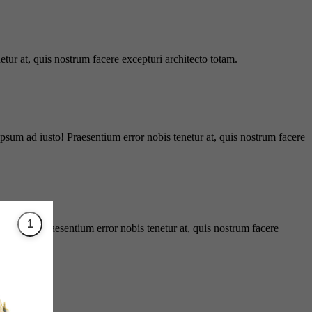
tur at, quis nostrum facere excepturi architecto totam.
ipsum ad iusto! Praesentium error nobis tenetur at, quis nostrum facere
d iusto! Praesentium error nobis tenetur at, quis nostrum facere