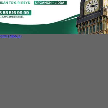
hun biz cookie-fayllardan foydalanamiz. Saytimizdan foydalanishda dav