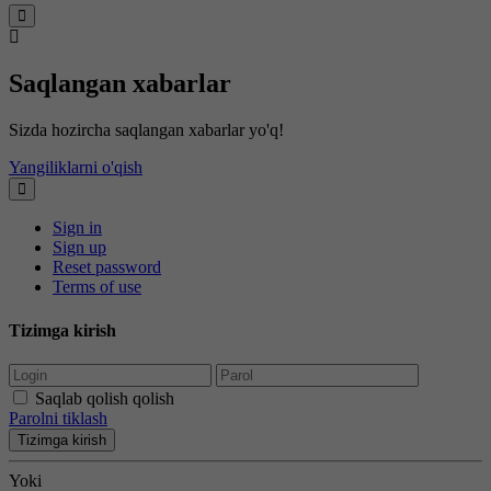
Saqlangan xabarlar
Sizda hozircha saqlangan xabarlar yo'q!
Yangiliklarni o'qish
Sign in
Sign up
Reset password
Terms of use
Tizimga kirish
Saqlab qolish qolish
Parolni tiklash
Tizimga kirish
Yoki