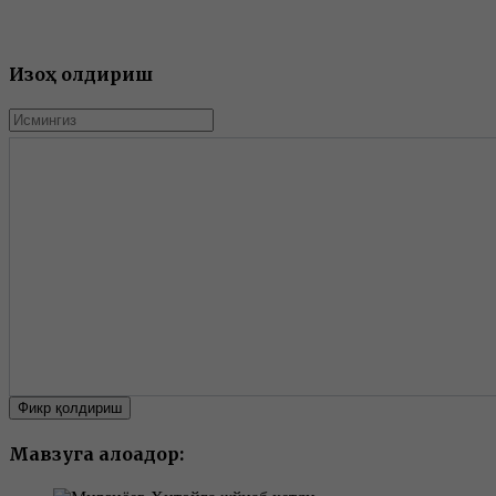
Изоҳ қолдириш
Фикр қолдириш
Мавзуга алоқадор: