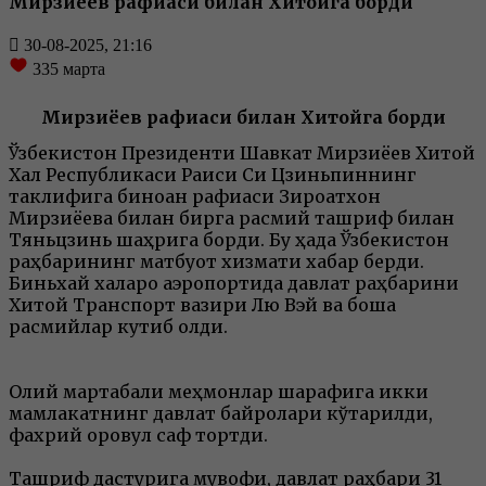
Мирзиёев рафиқаси билан Хитойга борди
30-08-2025, 21:16
335
марта
Мирзиёев рафиқаси билан Хитойга борди
Ўзбекистон Президенти Шавкат Мирзиёев Хитой
Халқ Республикаси Раиси Си Цзиньпиннинг
таклифига биноан рафиқаси Зироатхон
Мирзиёева билан бирга расмий ташриф билан
Тяньцзинь шаҳрига борди. Бу ҳақда Ўзбекистон
раҳбарининг матбуот хизмати хабар берди.
Биньхай халқаро аэропортида давлат раҳбарини
Хитой Транспорт вазири Лю Вэй ва бошқа
расмийлар кутиб олди.
Олий мартабали меҳмонлар шарафига икки
мамлакатнинг давлат байроқлари кўтарилди,
фахрий қоровул саф тортди.
Ташриф дастурига мувофиқ, давлат раҳбари 31