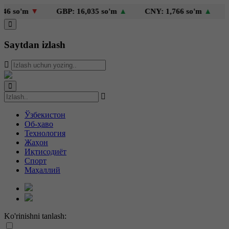
 so'm
▼
GBP: 16,035 so'm
▲
CNY: 1,766 so'm
▲
KZ
Saytdan izlash
Ўзбекистон
Об-ҳаво
Технология
Жаҳон
Иқтисодиёт
Спорт
Маҳаллий
Ko'rinishni tanlash: