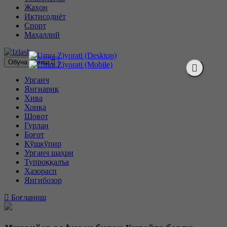
Жаҳон
Иқтисодиёт
Спорт
Маҳаллий
Обуна бўлиш
Урганч
Янгиариқ
Хива
Хонқа
Шовот
Гурлан
Боғот
Қўшкўпир
Урганч шаҳри
Тупроққалъа
Ҳазорасп
Янгибозор
Боғланиш