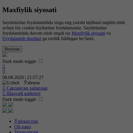
Maxfiylik siyosati
Saytimizdan foydalanishda sizga eng yaxshi tajribani taqdim etish
uchun biz cookie-fayllardan foydalanamiz. Saytimizdan
foydalanishda davom etish orqali siz
Maxfiylik siyosati
va
Foydalanish shartlari
ga rozilik bildirgan bo‘lasiz.
Roziman
Dark mode toggle
08.08.2026 | 21:57:27
Ўзбекча
Сақланган ҳабарлар
Шаҳсий кабинет
Dark mode toggle
Ўзбекистон
Об-ҳаво
Технология