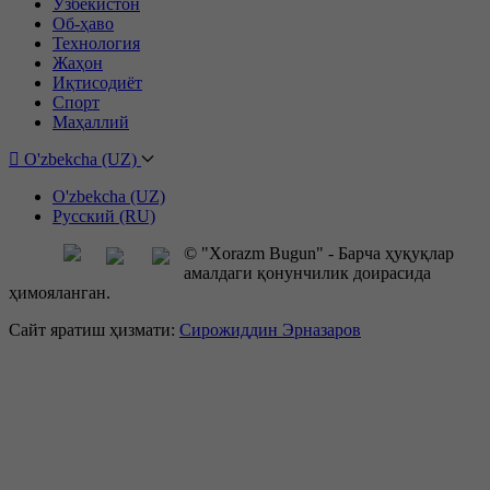
Ўзбекистон
Об-ҳаво
Технология
Жаҳон
Иқтисодиёт
Спорт
Маҳаллий
O'zbekcha (UZ)
O'zbekcha (UZ)
Русский (RU)
© "Xorazm Bugun" - Барча ҳуқуқлар
амалдаги қонунчилик доирасида
ҳимояланган.
Сайт яратиш ҳизмати:
Сирожиддин Эрназаров