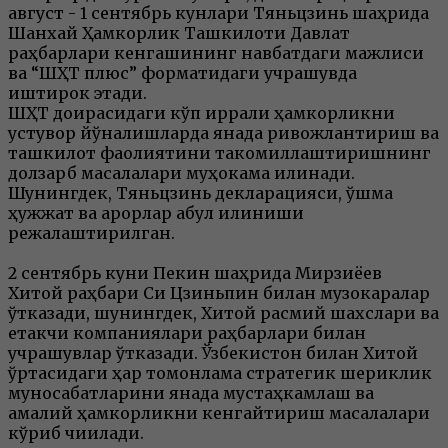
август - 1 сентябрь кунлари Тяньцзинь шаҳрида
Шанхай Ҳамкорлик Ташкилоти Давлат
раҳбарлари кенгашининг навбатдаги мажлиси
ва “ШҲТ плюс” форматидаги учрашувда
иштирок этади.
ШҲТ доирасидаги кўп қиррали ҳамкорликни
устувор йўналишларда янада ривожлантириш ва
ташкилот фаолиятини такомиллаштиришнинг
долзарб масалалари муҳокама қилинади.
Шунингдек, Тяньцзинь декларацияси, қўшма
ҳужжат ва қарорлар қабул қилиниши
режалаштирилган.
2 сентябрь куни Пекин шаҳрида Мирзиёев
Хитой раҳбари Си Цзиньпин билан музокаралар
ўтказади, шунингдек, Хитой расмий шахслари ва
етакчи компаниялари раҳбарлари билан
учрашувлар ўтказади. Ўзбекистон билан Хитой
ўртасидаги ҳар томонлама стратегик шериклик
муносабатларини янада мустаҳкамлаш ва
амалий ҳамкорликни кенгайтириш масалалари
кўриб чиқилади.