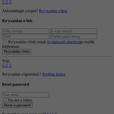
Akkountingiz yo'qmi?
Ro'yxatdan o'ting
Ro'yxatdan o'tish
Ro'yxatdan o'tish orqali
foydalanish shartlari
ga rozilik
bildiraman.
Ro'yxatdan o'tish
Yoki
Ro'yxatdan o'tganmisiz?
Profilga kiring
Reset password
I'm not a robot
.
Reset a password