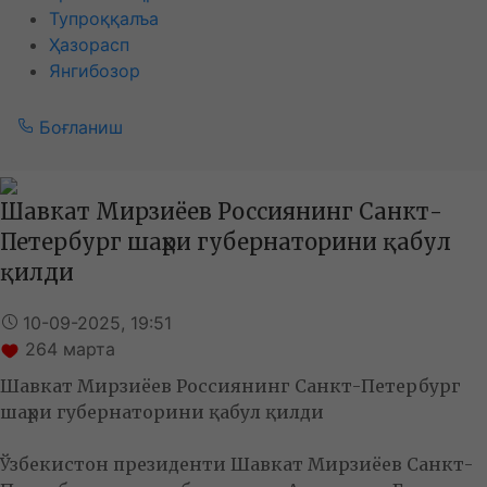
Тупроққалъа
Ҳазорасп
Янгибозор
Боғланиш
Шавкат Мирзиёев Россиянинг Санкт-
Петербург шаҳри губернаторини қабул
қилди
10-09-2025, 19:51
264
марта
Шавкат Мирзиёев Россиянинг Санкт-Петербург
шаҳри губернаторини қабул қилди
Ўзбекистон президенти Шавкат Мирзиёев Санкт-