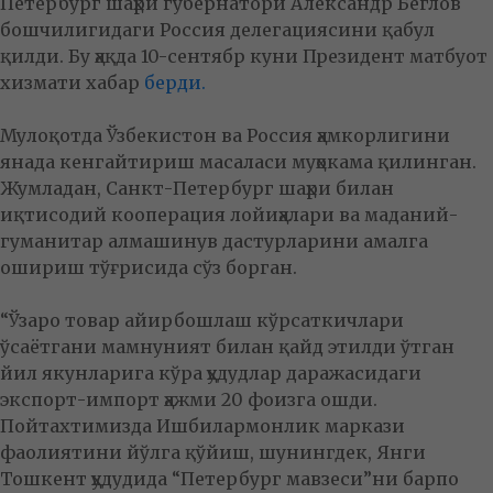
Петербург шаҳри губернатори Александр Беглов
бошчилигидаги Россия делегациясини қабул
қилди. Бу ҳақда 10-сентябр куни Президент матбуот
хизмати хабар
берди.
Мулоқотда Ўзбекистон ва Россия ҳамкорлигини
янада кенгайтириш масаласи муҳокама қилинган.
Жумладан, Санкт-Петербург шаҳри билан
иқтисодий кооперация лойиҳалари ва маданий-
гуманитар алмашинув дастурларини амалга
ошириш тўғрисида сўз борган.
“Ўзаро товар айирбошлаш кўрсаткичлари
ўсаётгани мамнуният билан қайд этилди ўтган
йил якунларига кўра ҳудудлар даражасидаги
экспорт-импорт ҳажми 20 фоизга ошди.
Пойтахтимизда Ишбилармонлик маркази
фаолиятини йўлга қўйиш, шунингдек, Янги
Тошкент ҳудудида “Петербург мавзеси”ни барпо