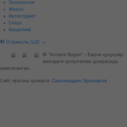
Технология
Жаҳон
Иқтисодиёт
Спорт
Маҳаллий
O'zbekcha (UZ)
© "Xorazm Bugun" - Барча ҳуқуқлар
амалдаги қонунчилик доирасида
ҳимояланган.
Сайт яратиш ҳизмати:
Сирожиддин Эрназаров