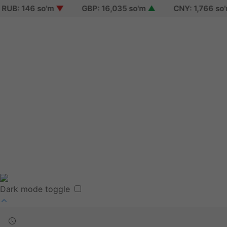
B: 146 so'm
▼
GBP: 16,035 so'm
▲
CNY: 1,766 so'm
Sign in
Sign up
Reset password
Terms of use
Dark mode toggle