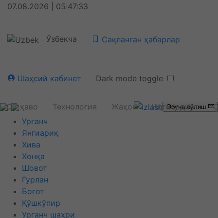
07.08.2026 | 05:47:33
Ўзбекча
Сақланган ҳабарлар
Шаҳсий кабинет
Dark mode toggle
Об-ҳаво
Технология
Жаҳон
Иқтисодиёт
С
Обуна бўлиш
Урганч
Янгиариқ
Хива
Хонқа
Шовот
Гурлан
Боғот
Қўшкўпир
Урганч шаҳри