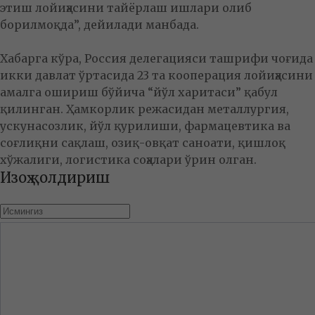
этиш лойиҳасини тайёрлаш ишлари олиб
борилмоқда”, дейилади манбада.
Хабарга кўра, Россия делегацияси ташрифи чоғида
икки давлат ўртасида 23 та кооперация лойиҳасини
амалга ошириш бўйича “йўл харитаси” қабул
қилинган. Ҳамкорлик режасидан металлургия,
ускунасозлик, йўл қурилиши, фармацевтика ва
соғлиқни сақлаш, озиқ-овқат саноати, қишлоқ
хўжалиги, логистика соҳалари ўрин олган.
Изоҳ қолдириш