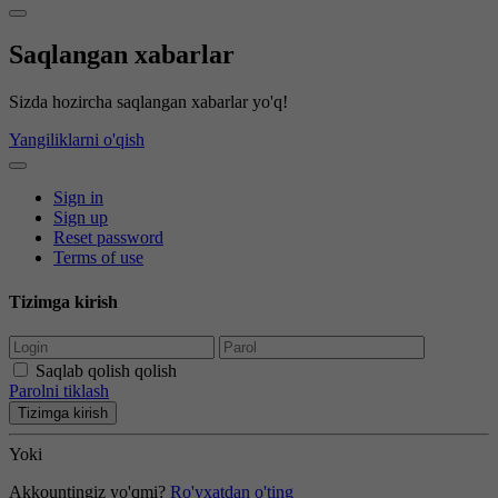
Saqlangan xabarlar
Sizda hozircha saqlangan xabarlar yo'q!
Yangiliklarni o'qish
Sign in
Sign up
Reset password
Terms of use
Tizimga kirish
Saqlab qolish qolish
Parolni tiklash
Tizimga kirish
Yoki
Akkountingiz yo'qmi?
Ro'yxatdan o'ting