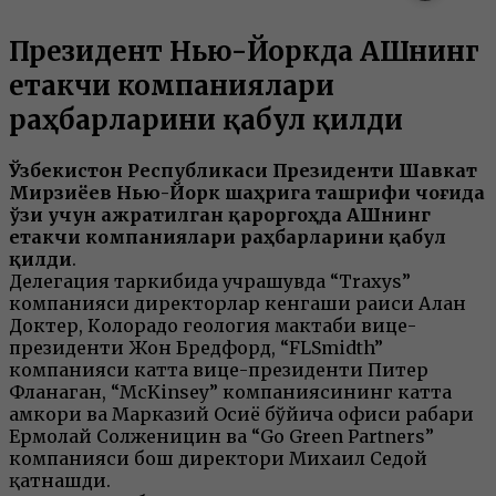
Президент Нью-Йоркда АҚШнинг
етакчи компаниялари
раҳбарларини қабул қилди
Ўзбекистон Республикаси Президенти Шавкат
Мирзиёев Нью-Йорк шаҳрига ташрифи чоғида
ўзи учун ажратилган қароргоҳда АҚШнинг
етакчи компаниялари раҳбарларини қабул
қилди
.
Делегация таркибида учрашувда “Traxys”
компанияси директорлар кенгаши раиси Алан
Доктер, Колорадо геология мактаби вице-
президенти Жон Бредфорд, “FLSmidth”
компанияси катта вице-президенти Питер
Фланаган, “McKinsey” компаниясининг катта
ҳамкори ва Марказий Осиё бўйича офиси раҳбари
Ермолай Солженицин ва “Go Green Partners”
компанияси бош директори Михаил Седой
қатнашди.