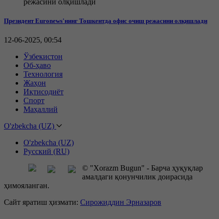
Президент Euronews'нинг Тошкентда офис очиш режасини олқишлади
12-06-2025, 00:54
Ўзбекистон
Об-ҳаво
Технология
Жаҳон
Иқтисодиёт
Спорт
Маҳаллий
O'zbekcha (UZ)
O'zbekcha (UZ)
Русский (RU)
© "Xorazm Bugun" - Барча ҳуқуқлар
амалдаги қонунчилик доирасида
ҳимояланган.
Сайт яратиш ҳизмати:
Сирожиддин Эрназаров