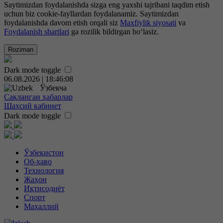
Saytimizdan foydalanishda sizga eng yaxshi tajribani taqdim etish
uchun biz cookie-fayllardan foydalanamiz. Saytimizdan
foydalanishda davom etish orqali siz
Maxfiylik siyosati
va
Foydalanish shartlari
ga rozilik bildirgan bo‘lasiz.
Roziman
Dark mode toggle
06.08.2026 | 18:46:08
Ўзбекча
Сақланган ҳабарлар
Шаҳсий кабинет
Dark mode toggle
Ўзбекистон
Об-ҳаво
Технология
Жаҳон
Иқтисодиёт
Спорт
Маҳаллий