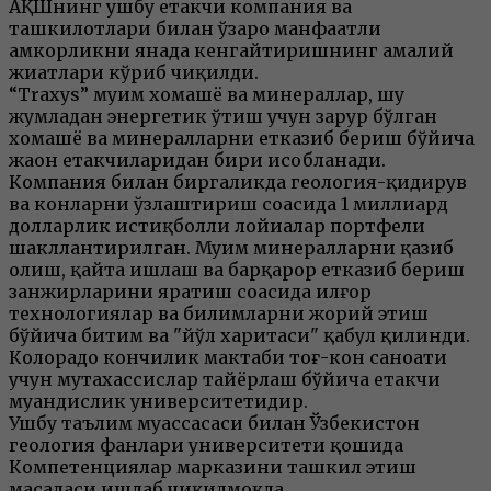
АҚШнинг ушбу етакчи компания ва
ташкилотлари билан ўзаро манфаатли
ҳамкорликни янада кенгайтиришнинг амалий
жиҳатлари кўриб чиқилди.
“Traxys” муҳим хомашё ва минераллар, шу
жумладан энергетик ўтиш учун зарур бўлган
хомашё ва минералларни етказиб бериш бўйича
жаҳон етакчиларидан бири ҳисобланади.
Компания билан биргаликда геология-қидирув
ва конларни ўзлаштириш соҳасида 1 миллиард
долларлик истиқболли лойиҳалар портфели
шакллантирилган. Муҳим минералларни қазиб
олиш, қайта ишлаш ва барқарор етказиб бериш
занжирларини яратиш соҳасида илғор
технологиялар ва билимларни жорий этиш
бўйича битим ва "йўл харитаси" қабул қилинди.
Колорадо кончилик мактаби тоғ-кон саноати
учун мутахассислар тайёрлаш бўйича етакчи
муҳандислик университетидир.
Ушбу таълим муассасаси билан Ўзбекистон
геология фанлари университети қошида
Компетенциялар марказини ташкил этиш
масаласи ишлаб чиқилмоқда.