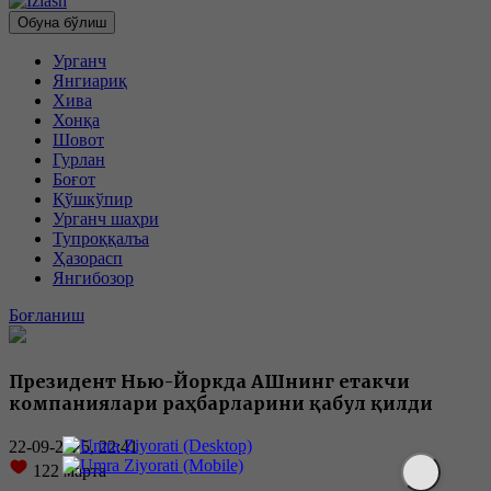
Обуна бўлиш
Урганч
Янгиариқ
Хива
Хонқа
Шовот
Гурлан
Боғот
Қўшкўпир
Урганч шаҳри
Тупроққалъа
Ҳазорасп
Янгибозор
Боғланиш
Президент Нью-Йоркда АҚШнинг етакчи
компаниялари раҳбарларини қабул қилди
22-09-2025, 22:41
122
марта