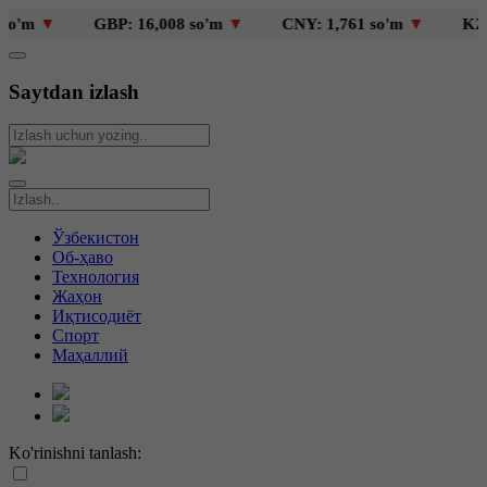
'm
▼
GBP: 16,008 so'm
▼
CNY: 1,761 so'm
▼
KZT: 2
Saytdan izlash
Ўзбекистон
Об-ҳаво
Технология
Жаҳон
Иқтисодиёт
Спорт
Маҳаллий
Ko'rinishni tanlash: