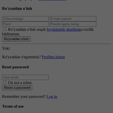
Ro'yxatdan o'tish
Ro'yxatdan o'tish orqali
foydalanish shartlari
ga rozilik
bildiraman.
Ro'yxatdan o'tish
Yoki
Ro'yxatdan o'tganmisiz?
Profilga kiring
Reset password
I'm not a robot
.
Reset a password
Remember your password?
Log in
Terms of use