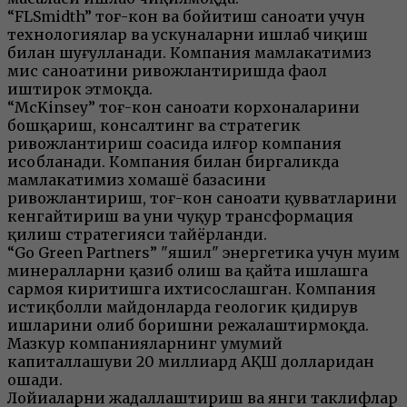
“FLSmidth” тоғ-кон ва бойитиш саноати учун
технологиялар ва ускуналарни ишлаб чиқиш
билан шуғулланади. Компания мамлакатимиз
мис саноатини ривожлантиришда фаол
иштирок этмоқда.
“McKinsey” тоғ-кон саноати корхоналарини
бошқариш, консалтинг ва стратегик
ривожлантириш соҳасида илғор компания
ҳисобланади. Компания билан биргаликда
мамлакатимиз хомашё базасини
ривожлантириш, тоғ-кон саноати қувватларини
кенгайтириш ва уни чуқур трансформация
қилиш стратегияси тайёрланди.
“Go Green Partners” "яшил" энергетика учун муҳим
минералларни қазиб олиш ва қайта ишлашга
сармоя киритишга ихтисослашган. Компания
истиқболли майдонларда геологик қидирув
ишларини олиб боришни режалаштирмоқда.
Мазкур компанияларнинг умумий
капиталлашуви 20 миллиард АҚШ долларидан
ошади.
Лойиҳаларни жадаллаштириш ва янги таклифлар