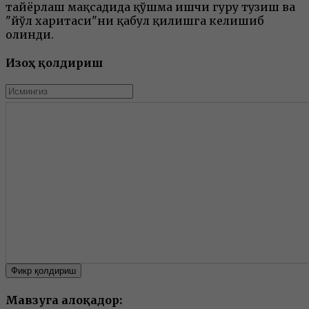
тайёрлаш мақсадида қўшма ишчи гуруҳ тузиш ва
"йўл харитаси"ни қабул қилишга келишиб
олинди.
Изоҳ қолдириш
Фикр қолдириш
Мавзуга алоқадор: