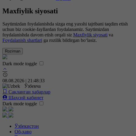
Maxfiylik siyosati
Saytimizdan foydalanishda sizga eng yaxshi tajribani taqdim etish
uchun biz cookie-fayllardan foydalanamiz. Saytimizdan
foydalanishda davom etish orqali siz
Maxfiylik siyosati
va
Foydalanish shartlari
ga rozilik bildirgan bo‘lasiz.
Roziman
Dark mode toggle
08.08.2026 | 21:48:34
Ўзбекча
Сақланган ҳабарлар
Шаҳсий кабинет
Dark mode toggle
Ўзбекистон
Об-ҳаво