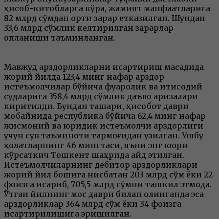
ҳисоб-китобларга кўра, жамият манфаатларига
82 млрд сўмдан ортиқ зарар етказилган. Шундан
33,6 млрд сўмлик келтирилган зарарлар
қопланиши таъминланган.
Мавжуд қарздорликларни қисқартириш мақсадида
жорий йилда 123,4 минг нафар қарздор
истеъмолчилар бўйича фуқаролик ва иқтисодий
судларига 358,4 млрд сўмлик даъво аризалари
киритилди. Бундан ташқари, ҳисобот даври
мобайнида республика бўйича 62,4 минг нафар
жисмоний ва юридик истеъмолчи қарздорлиги
учун сув таъминоти тармоғидан узилган. Ушбу
ҳолатларнинг 46 мингтаси, яъни энг юқори
кўрсаткич Тошкент шаҳрида қайд этилган.
Истеъмолчиларнинг дебитор қарздорликлари
жорий йил бошига нисбатан 203 млрд сўм ёки 22
фоизга қисқариб, 705,5 млрд сўмни ташкил этмоқда.
Ўтган йилнинг мос даври билан олинганда эса
қарздорликлар 364 млрд сўм ёки 34 фоизга
қисқартирилишига эришилган.