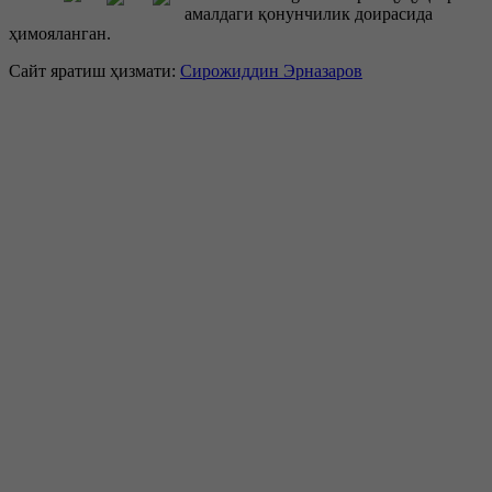
амалдаги қонунчилик доирасида
ҳимояланган.
Сайт яратиш ҳизмати:
Сирожиддин Эрназаров