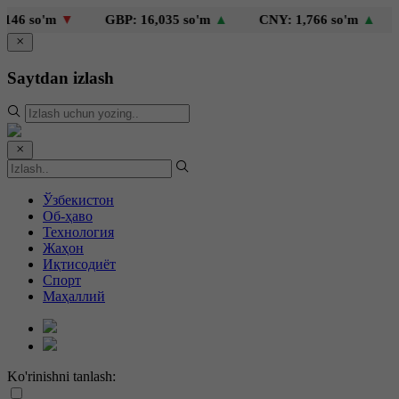
6 so'm
▼
GBP: 16,035 so'm
▲
CNY: 1,766 so'm
▲
KZ
Saytdan izlash
Ўзбекистон
Об-ҳаво
Технология
Жаҳон
Иқтисодиёт
Спорт
Маҳаллий
Ko'rinishni tanlash: