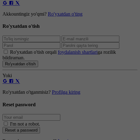
Akkountingiz yo'qmi?
Ro'yxatdan o'ting
Ro'yxatdan o'tish
Ro'yxatdan o'tish orqali
foydalanish shartlari
ga rozilik
bildiraman.
Ro'yxatdan o'tish
Yoki
Ro'yxatdan o'tganmisiz?
Profilga kiring
Reset password
I'm not a robot
.
Reset a password