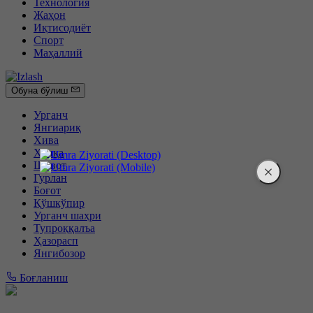
Технология
Жаҳон
Иқтисодиёт
Спорт
Маҳаллий
Обуна бўлиш
Урганч
Янгиариқ
Хива
Хонқа
Шовот
Гурлан
Боғот
Қўшкўпир
Урганч шаҳри
Тупроққалъа
Ҳазорасп
Янгибозор
Боғланиш