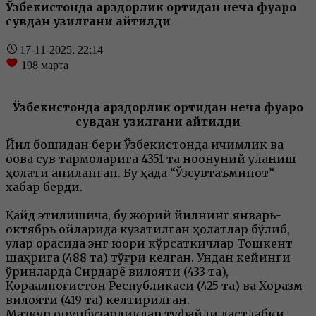
Ўзбекистонда қарздорлик ортидан неча фуқаро
сувдан узилгани айтилди
17-11-2025, 22:14
198
марта
Ўзбекистонда қарздорлик ортидан неча фуқаро
сувдан узилгани айтилди
Йил бошидан бери Ўзбекистонда ичимлик ва
оқова сув тармоқларига 4351 та ноқонуний уланиш
ҳолати аниқланган. Бу ҳақда “Ўзсувтаъминот”
хабар берди.
Қайд этилишича, бу жорий йилнинг январь-
октябрь ойларида кузатилган ҳолатлар бўлиб,
улар орасида энг юқори кўрсаткичлар Тошкент
шаҳрига (488 та) тўғри келган. Ундан кейинги
ўринларда Сирдарё вилояти (433 та),
Қорақалпоғистон Республикаси (425 та) ва Хоразм
вилояти (419 та) келтирилган.
Мазкур қонунбузарликлар туфайли дастлабки