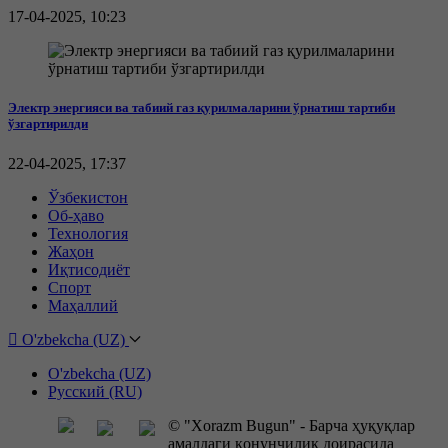
17-04-2025, 10:23
Электр энергияси ва табиий газ қурилмаларини ўрнатиш тартиби
ўзгартирилди
22-04-2025, 17:37
Ўзбекистон
Об-ҳаво
Технология
Жаҳон
Иқтисодиёт
Спорт
Маҳаллий
O'zbekcha (UZ)
O'zbekcha (UZ)
Русский (RU)
© "Xorazm Bugun" - Барча ҳуқуқлар
амалдаги қонунчилик доирасида