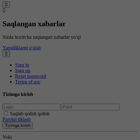
Saqlangan xabarlar
Sizda hozircha saqlangan xabarlar yo'q!
Yangiliklarni o'qish
Sign in
Sign up
Reset password
Terms of use
Tizimga kirish
Saqlab qolish qolish
Parolni tiklash
Tizimga kirish
Yoki