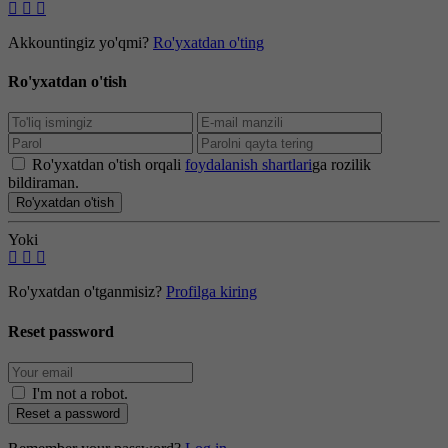
Akkountingiz yo'qmi?
Ro'yxatdan o'ting
Ro'yxatdan o'tish
Ro'yxatdan o'tish orqali
foydalanish shartlari
ga rozilik
bildiraman.
Ro'yxatdan o'tish
Yoki
Ro'yxatdan o'tganmisiz?
Profilga kiring
Reset password
I'm not a robot
.
Reset a password