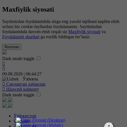
Maxfiylik siyosati
Saytimizdan foydalanishda sizga eng yaxshi tajribani taqdim etish
uchun biz cookie-fayllardan foydalanamiz. Saytimizdan
foydalanishda davom etish orqali siz
Maxfiylik siyosati
va
Foydalanish shartlari
ga rozilik bildirgan bo‘lasiz.
Roziman
Dark mode toggle
09.08.2026 | 06:44:28
Ўзбекча
Сақланган ҳабарлар
Шаҳсий кабинет
Dark mode toggle
Ўзбекистон
Об-ҳаво
Технология