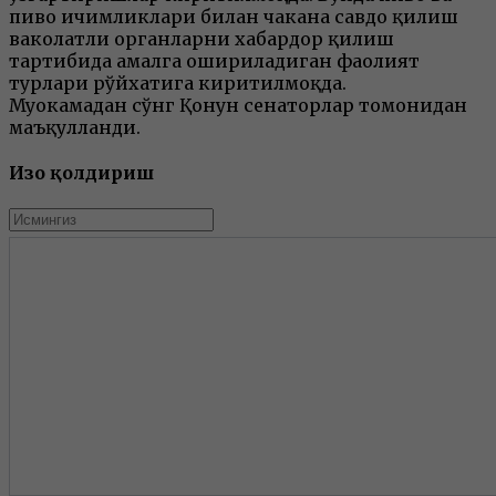
пиво ичимликлари билан чакана савдо қилиш
ваколатли органларни хабардор қилиш
тартибида амалга ошириладиган фаолият
турлари рўйхатига киритилмоқда.
Муҳокамадан сўнг Қонун сенаторлар томонидан
маъқулланди.
Изоҳ қолдириш