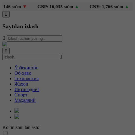
46 so'm
▼
GBP: 16,035 so'm
▲
CNY: 1,766 so'm
▲
K
Saytdan izlash
Ўзбекистон
Об-ҳаво
Технология
Жаҳон
Иқтисодиёт
Спорт
Маҳаллий
Ko'rinishni tanlash: