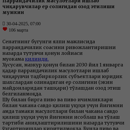
Паррандачилик маҳсулотлари ишлаб
чиқарувчилар ер солиғидан озод этилиши
мумкин
30-04-2025, 07:00
106
марта
Сенатнинг бугунги ялпи мажлисида
паррандачилик соҳасини ривожлантиришни
назарда тутувчи қонун лойиҳаси
муҳокама
қилинди.
Хусусан, мазкур қонун билан 2030 йил 1 январга
қадар паррандачилик маҳсулотлари ишлаб
чиқарувчи тадбиркорлик субъектлари юридик
шахслардан олинадиган ер солиғини (экин
майдонларидан ташқари) тўлашдан озод этиш
белгиланмоқда.
Шу билан бирга пиво ва пиво ичимликлари
билан чакана савдо қилиш ҳуқуқи учун йиғимни
ҳамда тамаки маҳсулотлари билан чакана савдо
қилиш ҳуқуқи учун йиғимни ҳисоблаш ва тўлаш
тартиби аниқлаштирилишини назарда тутувчи
ўзгартиришлар киритилмоқда. Бунда пиво ва