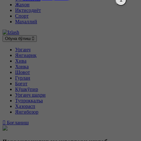
Жаҳон
Иқтисодиёт
Спорт
Маҳаллий
Обуна бўлиш
Урганч
Янгиариқ
Хива
Хонқа
Шовот
Гурлан
Боғот
Қўшкўпир
Урганч шаҳри
Тупроққалъа
Ҳазорасп
Янгибозор
Боғланиш