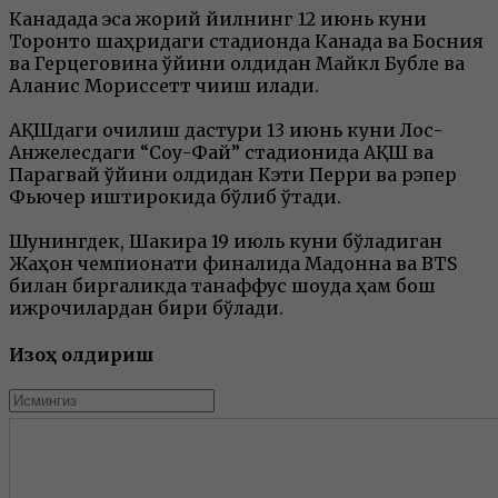
Канадада эса жорий йилнинг 12 июнь куни
Торонто шаҳридаги стадионда Канада ва Босния
ва Герцеговина ўйини олдидан Майкл Бубле ва
Аланис Мориссетт чиқиш қилади.
АҚШдаги очилиш дастури 13 июнь куни Лос-
Анжелесдаги “Соу-Фай” стадионида АҚШ ва
Парагвай ўйини олдидан Кэти Перри ва рэпер
Фьючер иштирокида бўлиб ўтади.
Шунингдек, Шакира 19 июль куни бўладиган
Жаҳон чемпионати финалида Мадонна ва BTS
билан биргаликда танаффус шоуда ҳам бош
ижрочилардан бири бўлади.
Изоҳ қолдириш