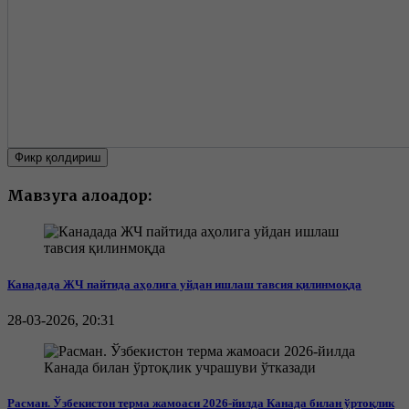
Фикр қолдириш
Мавзуга алоқадор:
Канадада ЖЧ пайтида аҳолига уйдан ишлаш тавсия қилинмоқда
28-03-2026, 20:31
Расман. Ўзбекистон терма жамоаси 2026-йилда Канада билан ўртоқлик