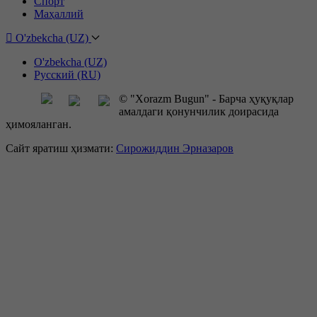
Спорт
Маҳаллий
O'zbekcha (UZ)
O'zbekcha (UZ)
Русский (RU)
© "Xorazm Bugun" - Барча ҳуқуқлар
амалдаги қонунчилик доирасида
ҳимояланган.
Сайт яратиш ҳизмати:
Сирожиддин Эрназаров