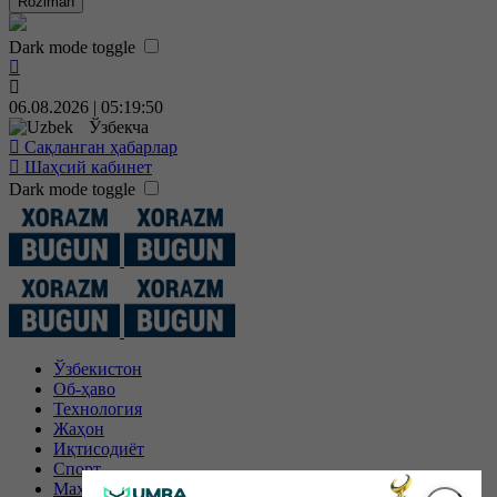
Roziman
Dark mode toggle
06.08.2026 | 05:19:50
Ўзбекча
Сақланган ҳабарлар
Шаҳсий кабинет
Dark mode toggle
Ўзбекистон
Об-ҳаво
Технология
Жаҳон
Иқтисодиёт
Спорт
Маҳаллий