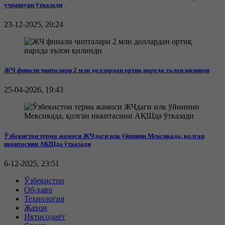
учрашуви ўтказади
23-12-2025, 20:24
ЖЧ финали чипталари 2 млн доллардан ортиқ нархда эълон қилинди
25-04-2026, 19:43
Ўзбекистон терма жамоси ЖЧдаги илк ўйинини Мексикада, қолган
иккитасини АҚШда ўтказади
6-12-2025, 23:51
Ўзбекистон
Об-ҳаво
Технология
Жаҳон
Иқтисодиёт