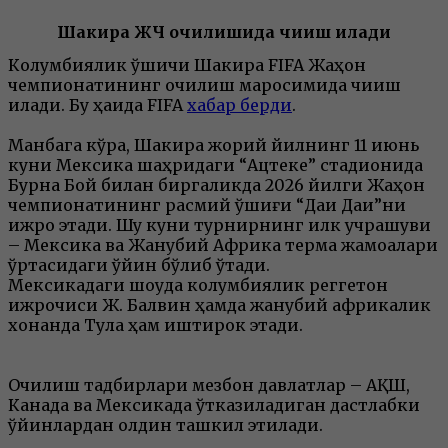
Шакира ЖЧ очилишида чиқиш қилади
Колумбиялик қўшиқчи Шакира FIFA Жаҳон
чемпионатининг очилиш маросимида чиқиш
қилади. Бу ҳақида FIFA
хабар берди
.
Манбага кўра, Шакира жорий йилнинг 11 июнь
куни Мексика шаҳридаги “Ацтеке” стадионида
Бурна Бой билан биргаликда 2026 йилги Жаҳон
чемпионатининг расмий қўшиғи “Даи Даи”ни
ижро этади. Шу куни турнирнинг илк учрашуви
– Мексика ва Жанубий Африка терма жамоалари
ўртасидаги ўйин бўлиб ўтади.
Мексикадаги шоуда колумбиялик реггетон
ижрочиси Ж. Балвин ҳамда жанубий африкалик
хонанда Тула ҳам иштирок этади.
Очилиш тадбирлари мезбон давлатлар – АҚШ,
Канада ва Мексикада ўтказиладиган дастлабки
ўйинлардан олдин ташкил этилади.