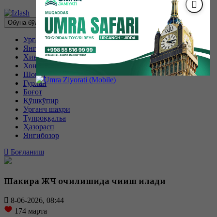
Обуна бўлиш
Урганч
Янгиариқ
Хива
Хонқа
Шовот
Гурлан
Боғот
Қўшкўпир
Урганч шаҳри
Тупроққалъа
Ҳазорасп
Янгибозор
Боғланиш
Шакира ЖЧ очилишида чиқиш қилади
8-06-2026, 08:44
174
марта