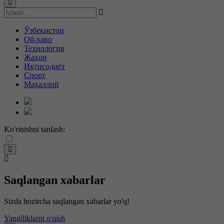
Ўзбекистон
Об-ҳаво
Технология
Жаҳон
Иқтисодиёт
Спорт
Маҳаллий
Ko'rinishni tanlash:
Saqlangan xabarlar
Sizda hozircha saqlangan xabarlar yo'q!
Yangiliklarni o'qish