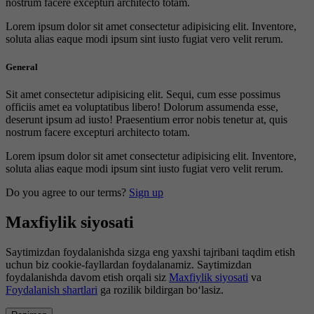
nostrum facere excepturi architecto totam.
Lorem ipsum dolor sit amet consectetur adipisicing elit. Inventore,
soluta alias eaque modi ipsum sint iusto fugiat vero velit rerum.
General
Sit amet consectetur adipisicing elit. Sequi, cum esse possimus
officiis amet ea voluptatibus libero! Dolorum assumenda esse,
deserunt ipsum ad iusto! Praesentium error nobis tenetur at, quis
nostrum facere excepturi architecto totam.
Lorem ipsum dolor sit amet consectetur adipisicing elit. Inventore,
soluta alias eaque modi ipsum sint iusto fugiat vero velit rerum.
Do you agree to our terms?
Sign up
Maxfiylik siyosati
Saytimizdan foydalanishda sizga eng yaxshi tajribani taqdim etish
uchun biz cookie-fayllardan foydalanamiz. Saytimizdan
foydalanishda davom etish orqali siz
Maxfiylik siyosati
va
Foydalanish shartlari
ga rozilik bildirgan bo‘lasiz.