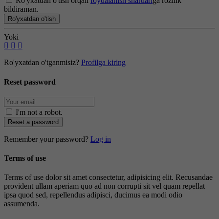
Ro'yxatdan o'tish orqali
foydalanish shartlari
ga rozilik
bildiraman.
Ro'yxatdan o'tish
Yoki
Ro'yxatdan o'tganmisiz?
Profilga kiring
Reset password
I'm not a robot
.
Reset a password
Remember your password?
Log in
Terms of use
Terms of use dolor sit amet consectetur, adipisicing elit. Recusandae
provident ullam aperiam quo ad non corrupti sit vel quam repellat
ipsa quod sed, repellendus adipisci, ducimus ea modi odio
assumenda.