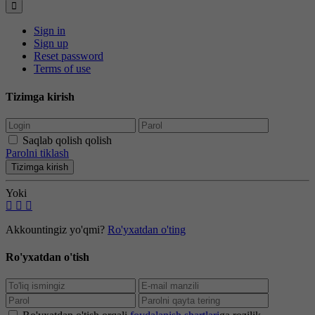
Sign in
Sign up
Reset password
Terms of use
Tizimga kirish
Saqlab qolish qolish
Parolni tiklash
Tizimga kirish
Yoki
Akkountingiz yo'qmi?
Ro'yxatdan o'ting
Ro'yxatdan o'tish