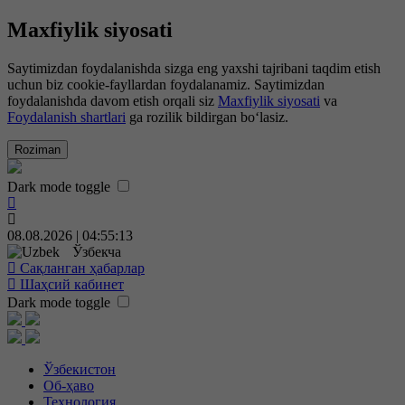
Maxfiylik siyosati
Saytimizdan foydalanishda sizga eng yaxshi tajribani taqdim etish
uchun biz cookie-fayllardan foydalanamiz. Saytimizdan
foydalanishda davom etish orqali siz
Maxfiylik siyosati
va
Foydalanish shartlari
ga rozilik bildirgan bo‘lasiz.
Roziman
Dark mode toggle
08.08.2026 | 04:55:14
Ўзбекча
Сақланган ҳабарлар
Шаҳсий кабинет
Dark mode toggle
Ўзбекистон
Об-ҳаво
Технология