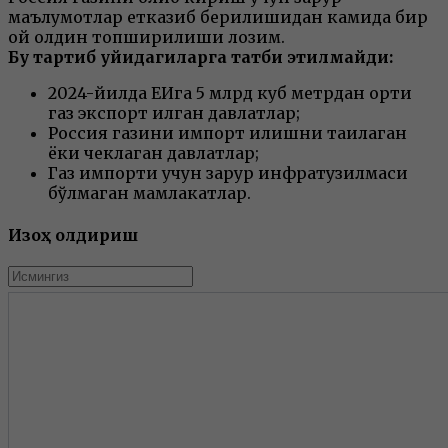
маълумотлар етказиб берилишидан камида бир
ой олдин топширилиши лозим.
Бу тартиб қуйидагиларга татбиқ этилмайди:
2024-йилда ЕИга 5 млрд куб метрдан ортиқ
газ экспорт қилган давлатлар;
Россия газини импорт қилишни тақиқлаган
ёки чеклаган давлатлар;
Газ импорти учун зарур инфратузилмаси
бўлмаган мамлакатлар.
Изоҳ қолдириш