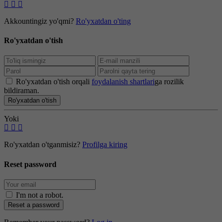
Akkountingiz yo'qmi?
Ro'yxatdan o'ting
Ro'yxatdan o'tish
Ro'yxatdan o'tish orqali
foydalanish shartlari
ga rozilik
bildiraman.
Ro'yxatdan o'tish
Yoki
Ro'yxatdan o'tganmisiz?
Profilga kiring
Reset password
I'm not a robot
.
Reset a password