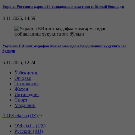
Европа Россияга қарши 20-санкциялар пакетини тайёрлай бошлади
8-11-2025, 14:59
Украина ЕИнинг мудофаа жамғармасидан фойдаланиш ҳуқуқига эга
бўлади
6-11-2025, 12:24
Ўзбекистон
Об-ҳаво
Технология
Жаҳон
Иқтисодиёт
Спорт
Маҳаллий
O'zbekcha (UZ)
O'zbekcha (UZ)
Русский (RU)