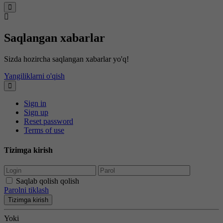
Saqlangan xabarlar
Sizda hozircha saqlangan xabarlar yo'q!
Yangiliklarni o'qish
Sign in
Sign up
Reset password
Terms of use
Tizimga kirish
Saqlab qolish qolish
Parolni tiklash
Tizimga kirish
Yoki