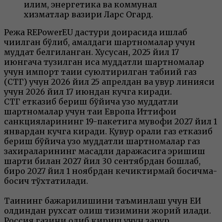
иқлим, энергетика ва коммунал
хизматлар вазири Ларс Огард.
Режа REPowerEU дастури доирасида ишлаб
чиқилган бўлиб, амалдаги шартномалар учун
муддат белгиланган. Хусусан, 2025 йил 17
июнгача тузилган қисқа муддатли шартномалар
учун импорт тақиқи суюлтирилган табиий газ
(СТГ) учун 2026 йил 25 апрелдан ва қувур линияси
учун 2026 йил 17 июндан кучга киради.
СТГ етказиб бериш бўйича узоқ муддатли
шартномалар учун тақиқ Европа Иттифоқи
санкцияларининг 19-пакетига мувофиқ 2027 йил 1
январдан кучга киради. Қувур орқали газ етказиб
бериш бўйича узоқ муддатли шартномалар газ
захираларининг мақсадли даражасига эришиш
шарти билан 2027 йил 30 сентябрдан бошлаб,
бироқ 2027 йил 1 ноябрдан кечиктирмай босқичма-
босқич тўхтатилади.
Тақиқнинг бажарилишини таъминлаш учун ЕИ
олдиндан рухсат олиш тизимини жорий қилади.
Россия газини олиб кириш учун зарур