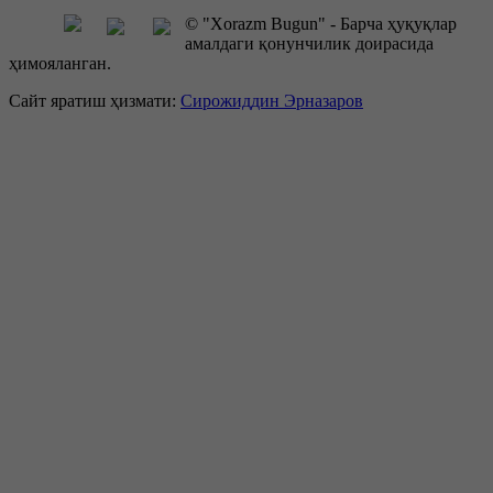
© "Xorazm Bugun" - Барча ҳуқуқлар
амалдаги қонунчилик доирасида
ҳимояланган.
Сайт яратиш ҳизмати:
Сирожиддин Эрназаров