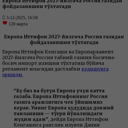
Европа Иттифоқи 2027-йилгача Россия газидан
фойдаланишни тўхтатади
3-12-2025, 16:58
120
марта
Европа Иттифоқи 2027-йилгача Россия газидан
фойдаланишни тўхтатади
Европа Иттифоқи Кенгаши ва Европарламент
2027-йилгача Россия табиий газини босқичма-
босқич импорт қилишни тўхтатиш бўйича
регламент юзасидан дастлабки
келишувга
эришди.
“Бу биз ва бутун Европа учун катта
ғалаба. Европа Иттифоқининг Россия
газига қарамлигига чек қўйишимиз
керак. Унинг Европа ҳудудида доимий
тақиқланиши — тўғри йўналишдаги
муҳим қадам”
, дейди Европа Иттифоқи
Кенгашига раислик қилувчи Дания