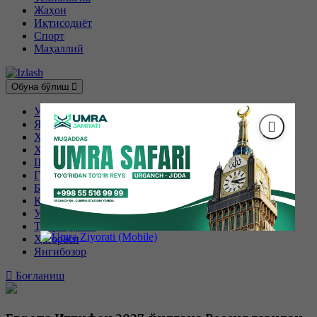
Жаҳон
Иқтисодиёт
Спорт
Маҳаллий
Обуна бўлиш
Урганч
Янгиариқ
Хива
Хонқа
Шовот
Гурлан
Боғот
Қўшкўпир
Урганч шаҳри
Тупроққалъа
Ҳазорасп
Янгибозор
Боғланиш