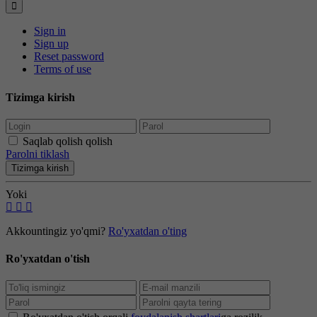
Sign in
Sign up
Reset password
Terms of use
Tizimga kirish
Saqlab qolish qolish
Parolni tiklash
Tizimga kirish
Yoki
Akkountingiz yo'qmi?
Ro'yxatdan o'ting
Ro'yxatdan o'tish