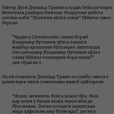
Питер Дуси Дональд Трампга худди Delta кучлари
Венесуэла раҳбари Николас Мадурони ҳибсга
олгани каби “Путинни қўлга олиш” бўйича савол
берган.
“Худди у (Зеленский) сизни бориб
Владимир Путинни қўлга олишга
мажбур қилмоқчи бўлгандек эшитилди.
Сиз қачондир Владимир Путинни қўлга
олиш бўйича топшириқ берасизми?”
дея сўраган у.
Оқ уй етакчиси Дональд Трамп эса ушбу саволга
доимгидек икки томонлама жавоб қайтарган.
“Яхши, менимча, бунга ҳожат йўқ. Мен
ҳар доим у билан яхши муносабатда
бўлганман. Лекин ҳозирги вазиятдан
жуда ҳафсалам пир бўлмоқда”, деган у.