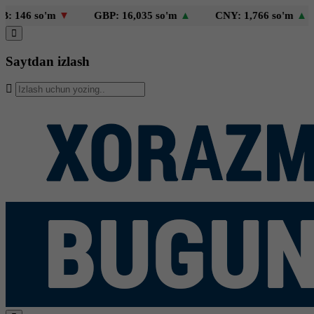
46 so'm
▼
GBP: 16,035 so'm
▲
CNY: 1,766 so'm
▲
Saytdan izlash