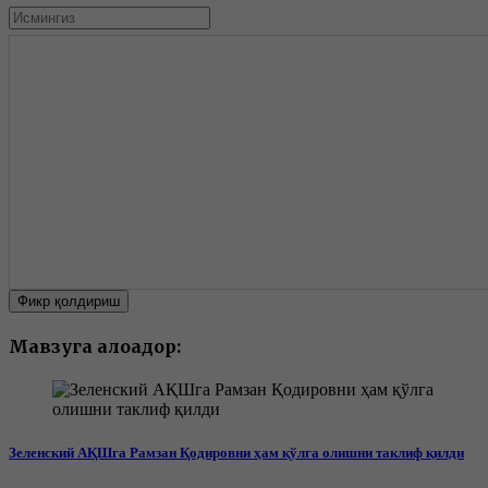
Фикр қолдириш
Мавзуга алоқадор:
Зеленский АҚШга Рамзан Қодировни ҳам қўлга олишни таклиф қилди