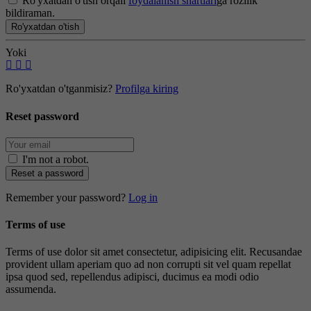
Ro'yxatdan o'tish orqali
foydalanish shartlari
ga rozilik
bildiraman.
Ro'yxatdan o'tish
Yoki
Ro'yxatdan o'tganmisiz?
Profilga kiring
Reset password
I'm not a robot
.
Reset a password
Remember your password?
Log in
Terms of use
Terms of use dolor sit amet consectetur, adipisicing elit. Recusandae
provident ullam aperiam quo ad non corrupti sit vel quam repellat
ipsa quod sed, repellendus adipisci, ducimus ea modi odio
assumenda.