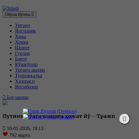
Обуна бўлиш
Урганч
Янгиариқ
Хива
Хонқа
Шовот
Гурлан
Боғот
Қўшкўпир
Урганч шаҳри
Тупроққалъа
Ҳазорасп
Янгибозор
Боғланиш
Путинни қўлга олишга ҳожат йўқ – Трамп
10-01-2026, 19:13
792
марта