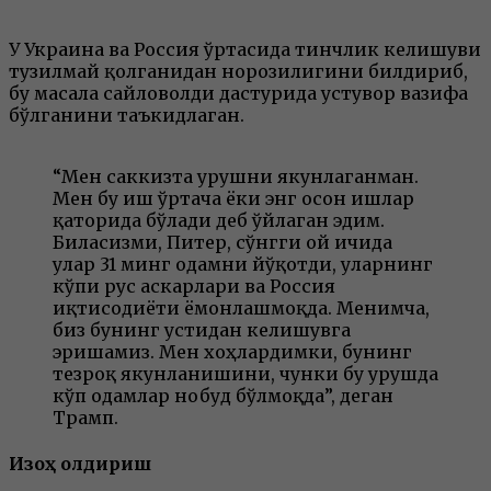
У Украина ва Россия ўртасида тинчлик келишуви
тузилмай қолганидан норозилигини билдириб,
бу масала сайловолди дастурида устувор вазифа
бўлганини таъкидлаган.
“Мен саккизта урушни якунлаганман.
Мен бу иш ўртача ёки энг осон ишлар
қаторида бўлади деб ўйлаган эдим.
Биласизми, Питер, сўнгги ой ичида
улар 31 минг одамни йўқотди, уларнинг
кўпи рус аскарлари ва Россия
иқтисодиёти ёмонлашмоқда. Менимча,
биз бунинг устидан келишувга
эришамиз. Мен хоҳлардимки, бунинг
тезроқ якунланишини, чунки бу урушда
кўп одамлар нобуд бўлмоқда”, деган
Трамп.
Изоҳ қолдириш