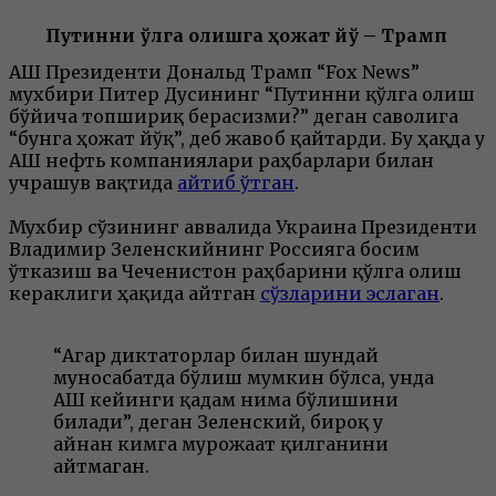
Путинни қўлга олишга ҳожат йўқ – Трамп
АҚШ Президенти Дональд Трамп “Fox News”
мухбири Питер Дусининг “Путинни қўлга олиш
бўйича топшириқ берасизми?” деган саволига
“бунга ҳожат йўқ”, деб жавоб қайтарди. Бу ҳақда у
АҚШ нефть компаниялари раҳбарлари билан
учрашув вақтида
айтиб ўтган
.
Мухбир сўзининг аввалида Украина Президенти
Владимир Зеленскийнинг Россияга босим
ўтказиш ва Чеченистон раҳбарини қўлга олиш
кераклиги ҳақида айтган
сўзларини эслаган
.
“Агар диктаторлар билан шундай
муносабатда бўлиш мумкин бўлса, унда
АҚШ кейинги қадам нима бўлишини
билади”, деган Зеленский, бироқ у
айнан кимга мурожаат қилганини
айтмаган.