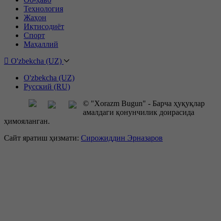
Технология
Жаҳон
Иқтисодиёт
Спорт
Маҳаллий
O'zbekcha (UZ)
O'zbekcha (UZ)
Русский (RU)
© "Xorazm Bugun" - Барча ҳуқуқлар
амалдаги қонунчилик доирасида
ҳимояланган.
Сайт яратиш ҳизмати:
Сирожиддин Эрназаров