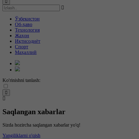
Ўзбекистон
Об-ҳаво
Технология
Жаҳон
Иқтисодиёт
Спорт
Маҳаллий
Ko'rinishni tanlash:
Saqlangan xabarlar
Sizda hozircha saqlangan xabarlar yo'q!
Yangiliklarni o'qish