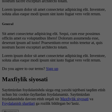
nostrum facere excepturi architecto totam.
Lorem ipsum dolor sit amet consectetur adipisicing elit. Inventore,
soluta alias eaque modi ipsum sint iusto fugiat vero velit rerum.
General
Sit amet consectetur adipisicing elit. Sequi, cum esse possimus
officiis amet ea voluptatibus libero! Dolorum assumenda esse,
deserunt ipsum ad iusto! Praesentium error nobis tenetur at, quis
nostrum facere excepturi architecto totam.
Lorem ipsum dolor sit amet consectetur adipisicing elit. Inventore,
soluta alias eaque modi ipsum sint iusto fugiat vero velit rerum.
Do you agree to our terms?
Sign up
Maxfiylik siyosati
Saytimizdan foydalanishda sizga eng yaxshi tajribani taqdim etish
uchun biz cookie-fayllardan foydalanamiz. Saytimizdan
foydalanishda davom etish orqali siz
Maxfiylik siyosati
va
Foydalanish shartlari
ga rozilik bildirgan bo‘lasiz.