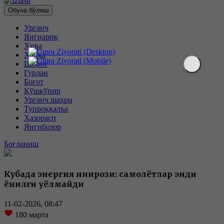
Обуна бўлиш
Урганч
Янгиариқ
Хива
Хонқа
Шовот
Гурлан
Боғот
Қўшкўпир
Урганч шаҳри
Тупроққалъа
Ҳазорасп
Янгибозор
Боғланиш
Кубада энергия инқирози: самолётлар энди
ёнилғи қуёлмайди
11-02-2026, 08:47
180
марта