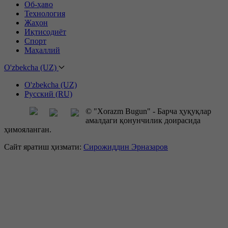
Об-ҳаво
Технология
Жаҳон
Иқтисодиёт
Спорт
Маҳаллий
O'zbekcha (UZ)
O'zbekcha (UZ)
Русский (RU)
© "Xorazm Bugun" - Барча ҳуқуқлар
амалдаги қонунчилик доирасида
ҳимояланган.
Сайт яратиш ҳизмати:
Сирожиддин Эрназаров