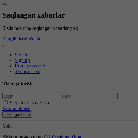
Saqlangan xabarlar
Sizda hozircha saqlangan xabarlar yo'q!
Yangiliklarni o'qish
Sign in
Sign up
Reset password
Terms of use
Tizimga kirish
Saqlab qolish qolish
Parolni tiklash
Tizimga kirish
Yoki
Akkountingiz yo'qmi?
Ro'yxatdan o'ting