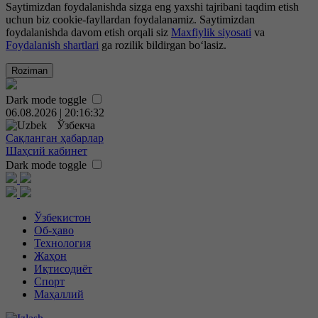
Saytimizdan foydalanishda sizga eng yaxshi tajribani taqdim etish
uchun biz cookie-fayllardan foydalanamiz. Saytimizdan
foydalanishda davom etish orqali siz
Maxfiylik siyosati
va
Foydalanish shartlari
ga rozilik bildirgan bo‘lasiz.
Roziman
Dark mode toggle
06.08.2026 | 20:16:33
Ўзбекча
Сақланган ҳабарлар
Шаҳсий кабинет
Dark mode toggle
Ўзбекистон
Об-ҳаво
Технология
Жаҳон
Иқтисодиёт
Спорт
Маҳаллий