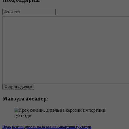
Фикр қолдириш
Мавзуга алоқадор:
Ироқ бензин, дизель ва керосин импортини тўхтатди