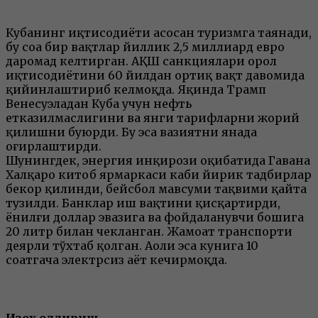
Кубанинг иқтисодиёти асосан туризмга таянади,
бу соҳа бир вақтлар йиллик 2,5 миллиард евро
даромад келтирган. АҚШ санкциялари орол
иқтисодиётини 60 йилдан ортиқ вақт давомида
қийинлаштириб келмоқда. Яқинда Трамп
Венесуэладан Куба учун нефть
етказилмаслигини ва янги тарифларни жорий
қилишни буюрди. Бу эса вазиятни янада
оғирлаштирди.
Шунингдек, энергия инқирози оқибатида Гавана
Халқаро китоб ярмаркаси каби йирик тадбирлар
бекор қилинди, бейсбол мавсуми тақвими қайта
тузилди. Банклар иш вақтини қисқартирди,
ёнилғи доллар эвазига ва фойдаланувчи бошига
20 литр билан чекланган. Жамоат транспорти
деярли тўхтаб қолган. Аҳоли эса кунига 10
соатгача электрсиз ҳаёт кечирмоқда.
Изоҳ қолдириш