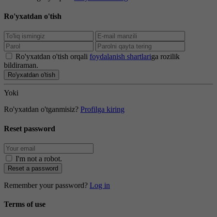
Ro'yxatdan o'tish
Ro'yxatdan o'tish orqali
foydalanish shartlari
ga rozilik
bildiraman.
Ro'yxatdan o'tish
Yoki
Ro'yxatdan o'tganmisiz?
Profilga kiring
Reset password
I'm not a robot
.
Reset a password
Remember your password?
Log in
Terms of use