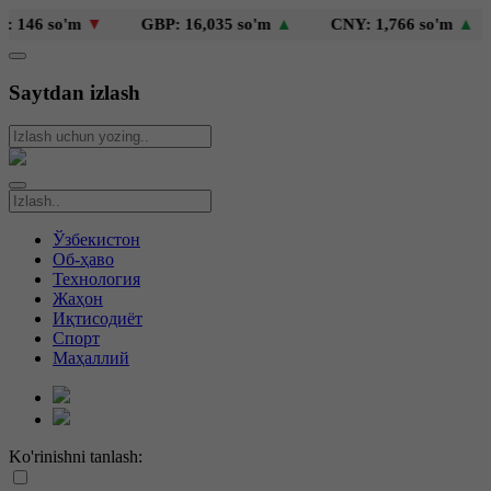
146 so'm
▼
GBP: 16,035 so'm
▲
CNY: 1,766 so'm
▲
Saytdan izlash
Ўзбекистон
Об-ҳаво
Технология
Жаҳон
Иқтисодиёт
Спорт
Маҳаллий
Ko'rinishni tanlash: