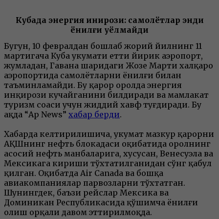
Кубада энергия инқирози: самолётлар энди
ёнилғи қуёлмайди
Бугун, 10 февралдан бошлаб жорий йилнинг 11
мартигача Куба ҳукумати етти йирик аэропорт,
жумладан, Гавана шаҳридаги Жозе Марти халқаро
аэропортида самолётларни ёнилғи билан
таъминламайди. Бу қарор оролда энергия
инқирози кучайганини билдиради ва мамлакат
туризм соҳаси учун жиддий хавф туғдиради. Бу
ҳақда “Ap News”
хабар берди
.
Хабарда келтирилишича, ҳукумат мазкур қарорни
АҚШнинг нефть блокадаси оқибатида оролнинг
асосий нефть манбаларига, хусусан, Венесуэла ва
Мексикага кириши тўхтатилганидан сўнг қабул
қилган. Оқибатда Air Canada ва бошқа
авиакомпаниялар парвозларни тўхтатган.
Шунингдек, баъзи рейслар Мексика ва
Доминикан Республикасида қўшимча ёнилғи
олиш орқали давом эттирилмоқда.