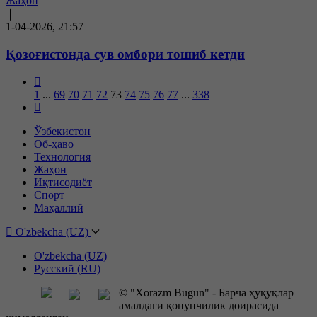
Жаҳон
❘
1-04-2026, 21:57
Қозоғистонда сув омбори тошиб кетди
1
...
69
70
71
72
73
74
75
76
77
...
338
Ўзбекистон
Об-ҳаво
Технология
Жаҳон
Иқтисодиёт
Спорт
Маҳаллий
O'zbekcha (UZ)
O'zbekcha (UZ)
Русский (RU)
© "Xorazm Bugun" - Барча ҳуқуқлар
амалдаги қонунчилик доирасида