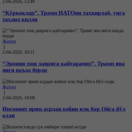
2-04-2026, 12:49
“Қўрқоқлар”. Трамп НАТОни таҳқирлаб, унга
таҳдид қилди
Жаҳон
❘
2-04-2026, 10:11
“Эронни тош даврига қайтарамиз”. Трамп яна
янги ваъда берди
Жаҳон
❘
2-04-2026, 10:08
Инсоният ярим асрдан кейин илк бор Ойга йўл
олди