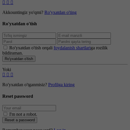
Akkountingiz yo'qmi?
Ro'yxatdan o'ting
Ro'yxatdan o'tish
Ro'yxatdan o'tish orqali
foydalanish shartlari
ga rozilik
bildiraman.
Ro'yxatdan o'tish
Yoki
Ro'yxatdan o'tganmisiz?
Profilga kiring
Reset password
I'm not a robot
.
Reset a password