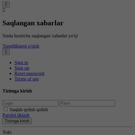
Saqlangan xabarlar
Sizda hozircha saqlangan xabarlar yo'q!
Yangiliklarni o'qish
Sign in
Sign up
Reset password
Terms of use
Tizimga kirish
Saqlab qolish qolish
Parolni tiklash
Tizimga kirish
Yoki