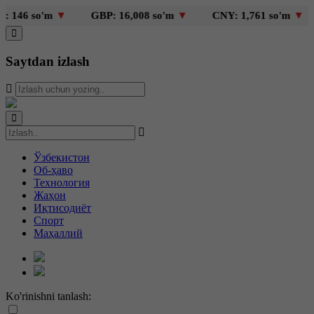
46 so'm
▼
GBP: 16,008 so'm
▼
CNY: 1,761 so'm
▼
Saytdan izlash
Ўзбекистон
Об-ҳаво
Технология
Жаҳон
Иқтисодиёт
Спорт
Маҳаллий
Ko'rinishni tanlash: