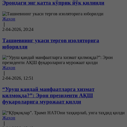
Эрондаги энг катта кўприк йўқ қилинди
Жаҳон
❘
2-04-2026, 20:24
Ташиевнинг укаси тергов изоляторига
юборилди
Жаҳон
❘
2-04-2026, 12:51
“Уруш қандай манфаатларга хизмат
қилмоқда?”: Эрон президенти АҚШ
фуқароларига мурожаат қилди
Жаҳон
❘