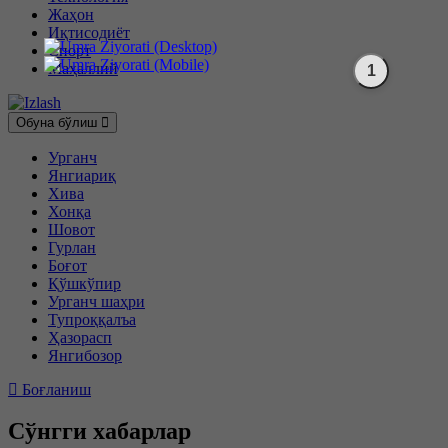
Жаҳон
Иқтисодиёт
Спорт
Маҳаллий
Обуна бўлиш
Урганч
Янгиариқ
Хива
Хонқа
Шовот
Гурлан
Боғот
Қўшкўпир
Урганч шаҳри
Тупроққалъа
Ҳазорасп
Янгибозор
Боғланиш
Сўнгги хабарлар