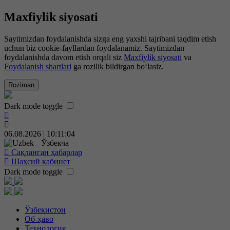
Maxfiylik siyosati
Saytimizdan foydalanishda sizga eng yaxshi tajribani taqdim etish
uchun biz cookie-fayllardan foydalanamiz. Saytimizdan
foydalanishda davom etish orqali siz
Maxfiylik siyosati
va
Foydalanish shartlari
ga rozilik bildirgan bo‘lasiz.
Roziman
Dark mode toggle
06.08.2026 | 10:11:05
Ўзбекча
Сақланган ҳабарлар
Шаҳсий кабинет
Dark mode toggle
Ўзбекистон
Об-ҳаво
Технология