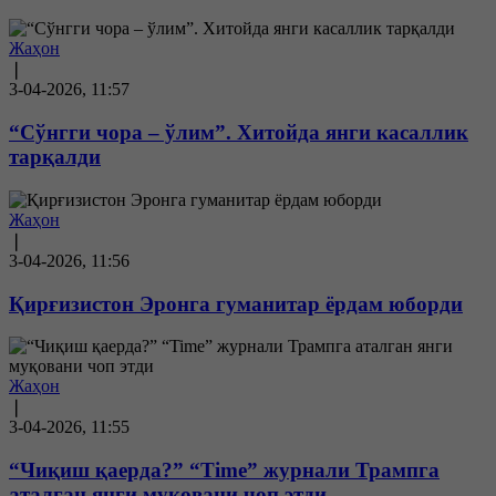
Жаҳон
❘
3-04-2026, 11:57
“Сўнгги чора – ўлим”. Хитойда янги касаллик
тарқалди
Жаҳон
❘
3-04-2026, 11:56
Қирғизистон Эронга гуманитар ёрдам юборди
Жаҳон
❘
3-04-2026, 11:55
“Чиқиш қаерда?” “Time” журнали Трампга
аталган янги муқовани чоп этди