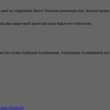
is amet ea voluptatibus libero! Dolorum assumenda esse, deserunt ipsum a
uta alias eaque modi ipsum sint iusto fugiat vero velit rerum.
hun biz cookie-fayllardan foydalanamiz. Saytimizdan foydalanishda dav