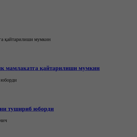
лик мамлакатга қайтарилиши мумкин
ини тушириб юборди