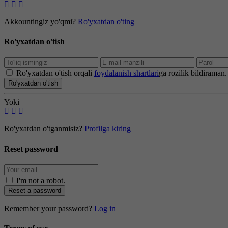
Akkountingiz yo'qmi?
Ro'yxatdan o'ting
Ro'yxatdan o'tish
Ro'yxatdan o'tish orqali
foydalanish shartlari
ga rozilik bildiraman.
Ro'yxatdan o'tish
Yoki
Ro'yxatdan o'tganmisiz?
Profilga kiring
Reset password
I'm not a robot
.
Reset a password
Remember your password?
Log in