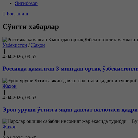
Янгибозор
Боғланиш
Сўнгги хабарлар
Ўзбекистон
/
Жаҳон
❘
4-04-2026, 09:55
Россияда қамалган 3 мингдан ортиқ ўзбекистон
Жаҳон
❘
4-04-2026, 09:53
Эрон уруши ўттизга яқин давлат валютаси қадр
Жаҳон
❘