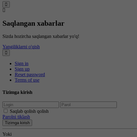
Saqlangan xabarlar
Sizda hozircha saqlangan xabarlar yo'q!
Yangiliklarni o'qish
Sign in
Sign up
Reset password
Terms of use
Tizimga kirish
Saqlab qolish qolish
Parolni tiklash
Tizimga kirish
Yoki