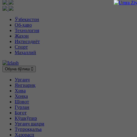
Ўзбекистон
Об-ҳаво
Технология
Жаҳон
Иқтисодиёт
Спорт
Маҳаллий
Обуна бўлиш
Урганч
Янгиариқ
Хива
Хонқа
Шовот
Гурлан
Боғот
Қўшкўпир
Урганч шаҳри
Тупроққалъа
Ҳазорасп