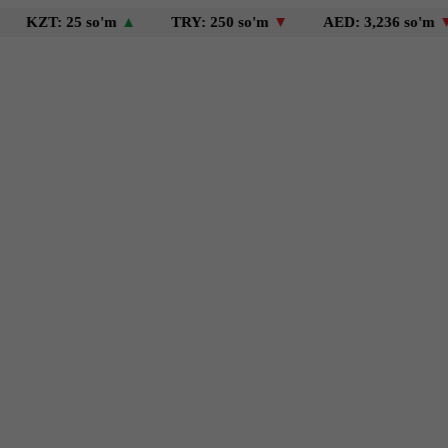
: 25 so'm
▲
TRY: 250 so'm
▼
AED: 3,236 so'm
▼
U