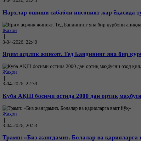
3-04-2026, 22:45
Нархлар ошиши сабабли инсоният жар ёқасида т
Жаҳон
❘
3-04-2026, 22:40
Ярим асрлик жиноят. Тед Бандининг яна бир қу
Жаҳон
❘
3-04-2026, 22:39
Куба АҚШ босими остида 2000 дан ортиқ маҳбусн
Жаҳон
❘
3-04-2026, 20:53
Трамп: «Биз жангдамиз. Болалар ва қарияларга 