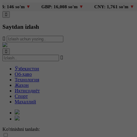
so'm
▼
GBP: 16,008 so'm
▼
CNY: 1,761 so'm
▼
KZT
Saytdan izlash
Ўзбекистон
Об-ҳаво
Технология
Жаҳон
Иқтисодиёт
Спорт
Маҳаллий
Ko'rinishni tanlash: