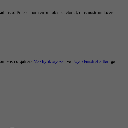
d iusto! Praesentium error nobis tenetur at, quis nostrum facere
om etish orqali siz
Maxfiylik siyosati
va
Foydalanish shartlari
ga