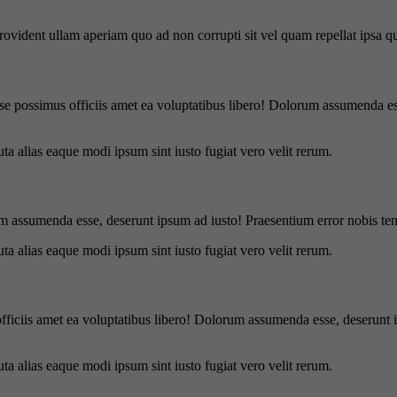
 provident ullam aperiam quo ad non corrupti sit vel quam repellat ipsa
se possimus officiis amet ea voluptatibus libero! Dolorum assumenda ess
uta alias eaque modi ipsum sint iusto fugiat vero velit rerum.
m assumenda esse, deserunt ipsum ad iusto! Praesentium error nobis tene
uta alias eaque modi ipsum sint iusto fugiat vero velit rerum.
officiis amet ea voluptatibus libero! Dolorum assumenda esse, deserunt 
uta alias eaque modi ipsum sint iusto fugiat vero velit rerum.