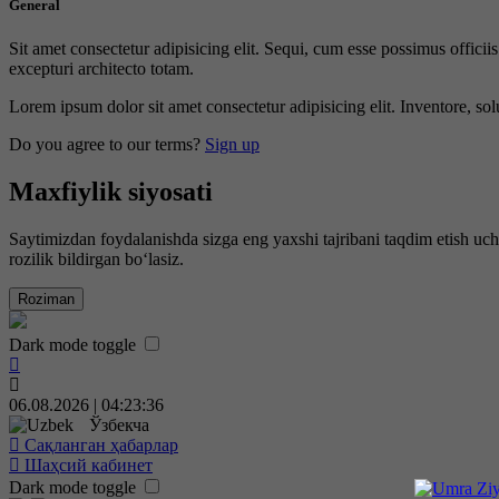
General
Sit amet consectetur adipisicing elit. Sequi, cum esse possimus offici
excepturi architecto totam.
Lorem ipsum dolor sit amet consectetur adipisicing elit. Inventore, sol
Do you agree to our terms?
Sign up
Maxfiylik siyosati
Saytimizdan foydalanishda sizga eng yaxshi tajribani taqdim etish uc
rozilik bildirgan bo‘lasiz.
Roziman
Dark mode toggle
06.08.2026 | 04:23:37
Ўзбекча
Сақланган ҳабарлар
Шаҳсий кабинет
Dark mode toggle