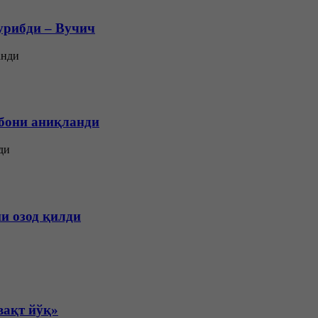
урибди – Вучич
рбони аниқланди
и озод қилди
вақт йўқ»