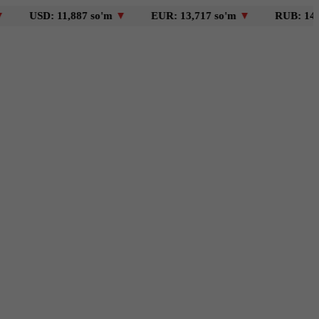
SD: 11,887 so'm
▼
EUR: 13,717 so'm
▼
RUB: 146 so'm