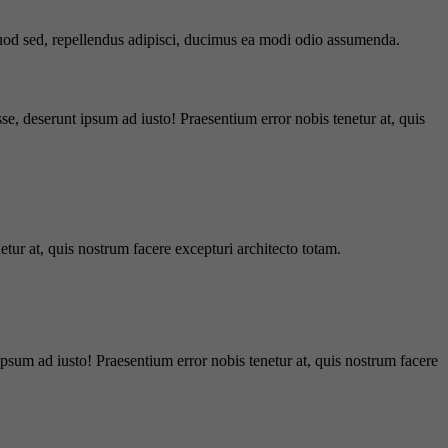
 quod sed, repellendus adipisci, ducimus ea modi odio assumenda.
e, deserunt ipsum ad iusto! Praesentium error nobis tenetur at, quis
tur at, quis nostrum facere excepturi architecto totam.
ipsum ad iusto! Praesentium error nobis tenetur at, quis nostrum facere