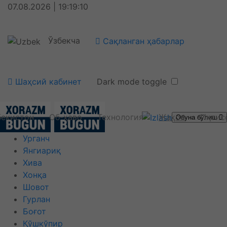
07.08.2026 | 19:19:11
Ўзбекча
Сақланган ҳабарлар
Шаҳсий кабинет
Dark mode toggle
бекистон
Об-ҳаво
Технология
Жаҳон
Иқтис
Обуна бўлиш
Урганч
Янгиариқ
Хива
Хонқа
Шовот
Гурлан
Боғот
Қўшкўпир