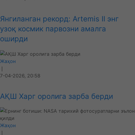
Янгиланган рекорд: Artemis II энг
узоқ космик парвозни амалга
оширди
Жаҳон
❘
7-04-2026, 20:58
АҚШ Харг оролига зарба берди
Жаҳон
❘