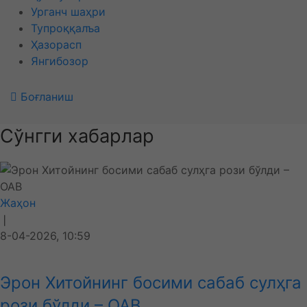
Урганч шаҳри
Тупроққалъа
Ҳазорасп
Янгибозор
Боғланиш
Сўнгги хабарлар
Жаҳон
❘
8-04-2026, 10:59
Эрон Хитойнинг босими сабаб сулҳга
рози бўлди – ОАВ