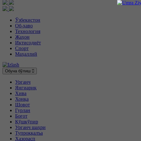
Ўзбекистон
Об-ҳаво
Технология
Жаҳон
Иқтисодиёт
Спорт
Маҳаллий
Обуна бўлиш
Урганч
Янгиариқ
Хива
Хонқа
Шовот
Гурлан
Боғот
Қўшкўпир
Урганч шаҳри
Тупроққалъа
Ҳазорасп