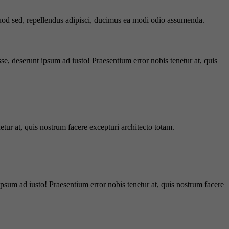
 quod sed, repellendus adipisci, ducimus ea modi odio assumenda.
e, deserunt ipsum ad iusto! Praesentium error nobis tenetur at, quis
tur at, quis nostrum facere excepturi architecto totam.
ipsum ad iusto! Praesentium error nobis tenetur at, quis nostrum facere