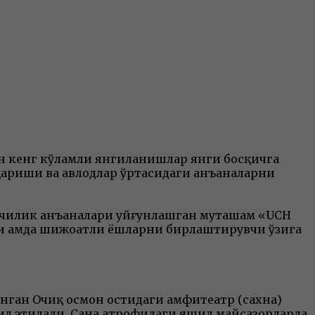
ан кенг кўламли янгиланишлар янги босқичга
қариши ва авлодлар ўртасидаги анъаналарни
орчилик анъаналари уйғунлашган муҳташам «UCH
ари ҳамда шижоатли ёшларни бирлаштирувчи ўзига
нган Очиқ осмон остидаги амфитеатр (сахна)
ил этилади. Саҳна атрофидаги яшил майсазорларда