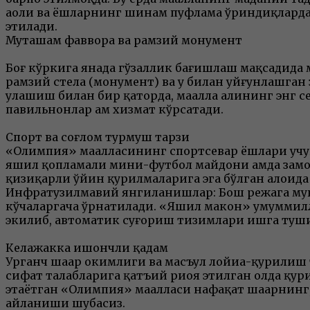
аҳоли ва ёшларнинг шинам пуфлама ўриндиқларда 
этилади.
Муҳташам фаввора ва рамзий монумент
Боғ кўркига янада гўзаллик бағишлаш мақсадида 
рамзий стела (монумент) ва у билан уйғунлашган
улашиш билан бир қаторда, маҳалла аҳлининг энг
павильнонлар ҳам хизмат кўрсатади.
Спорт ва соғлом турмуш тарзи
«Олимпия» маҳалласининг спортсевар ёшлари учун
яшил қопламали мини-футбол майдони ҳамда замо
қизиқарли ўйин қурилмаларига эга бўлган алоҳид
Инфратузилмавий янгиланишлар: Бош режага муво
кўчаларгача ўрнатилади. «Яшил макон» умуммилли
экилиб, автоматик суғориш тизимлари ишга туш
Келажакка ишончли қадам
Урганч шаҳар ҳокимлиги ва масъул лойиҳа-қурил
сифат талабларига қатъий риоя этилган ҳолда қ
этаётган «Олимпия» маҳалласи нафақат шаҳарнинг,
айланиши шубҳасиз.