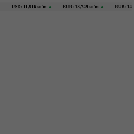
D: 11,916 so'm
▲
EUR: 13,749 so'm
▲
RUB: 146 so'm
▼