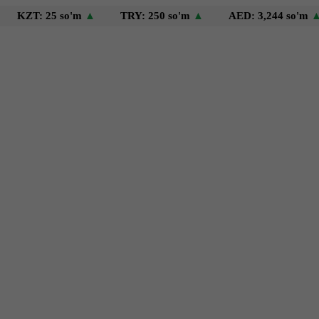
: 25 so'm
▲
TRY: 250 so'm
▲
AED: 3,244 so'm
▲
US