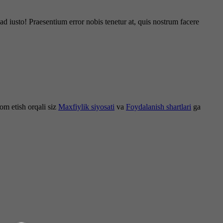
d iusto! Praesentium error nobis tenetur at, quis nostrum facere
om etish orqali siz
Maxfiylik siyosati
va
Foydalanish shartlari
ga