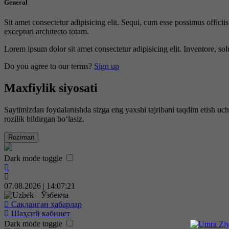
General
Sit amet consectetur adipisicing elit. Sequi, cum esse possimus offici
excepturi architecto totam.
Lorem ipsum dolor sit amet consectetur adipisicing elit. Inventore, sol
Do you agree to our terms?
Sign up
Maxfiylik siyosati
Saytimizdan foydalanishda sizga eng yaxshi tajribani taqdim etish uc
rozilik bildirgan bo‘lasiz.
Roziman
Dark mode toggle
07.08.2026 | 14:07:22
Ўзбекча
Сақланган ҳабарлар
Шаҳсий кабинет
Dark mode toggle