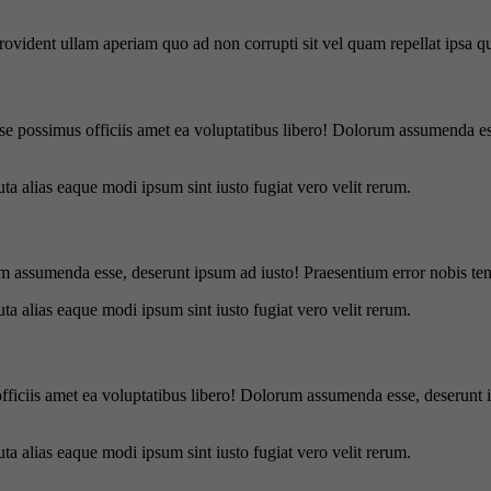
 provident ullam aperiam quo ad non corrupti sit vel quam repellat ipsa
se possimus officiis amet ea voluptatibus libero! Dolorum assumenda ess
uta alias eaque modi ipsum sint iusto fugiat vero velit rerum.
m assumenda esse, deserunt ipsum ad iusto! Praesentium error nobis tene
uta alias eaque modi ipsum sint iusto fugiat vero velit rerum.
officiis amet ea voluptatibus libero! Dolorum assumenda esse, deserunt 
uta alias eaque modi ipsum sint iusto fugiat vero velit rerum.