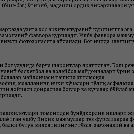
(бин-бэг) ўтириб, маданий ҳордиқ чиқаришлари учу
марказда ўзига хос архитектуравий кўринишга эга
 замонавий фаввора қурилади. Ушбу фаввора мажму
 севимли фотозонасига айланади. Боғ ичида, шунин
 боғ ҳудудида барча шароитлар яратилган. Бош реж
навий баскетбол ва волейбол майдончалари ўрин о
а болалар майдончаси ташкил этилмоқда.
фиқ, маҳалланинг ички кўчалари тўлиқ асфальтла
й лойиҳаси доирасида боғлар ва кўчалар бўйлаб ми
ирилади.
иш ташкилотлари томонидан бунёдкорлик ишлари жа
урилаётган ушбу йирик мажмуалар тез фурсатларда
 балки бутун вилоятнинг энг гўзал, замонавий ва 