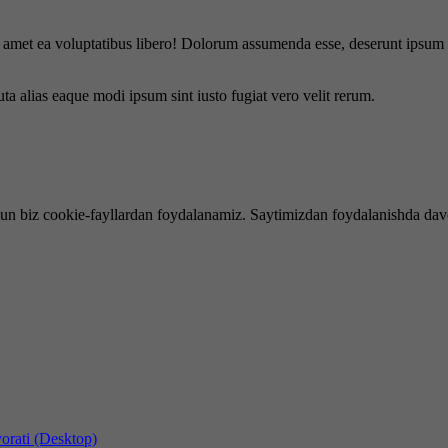
is amet ea voluptatibus libero! Dolorum assumenda esse, deserunt ipsum a
uta alias eaque modi ipsum sint iusto fugiat vero velit rerum.
hun biz cookie-fayllardan foydalanamiz. Saytimizdan foydalanishda dav