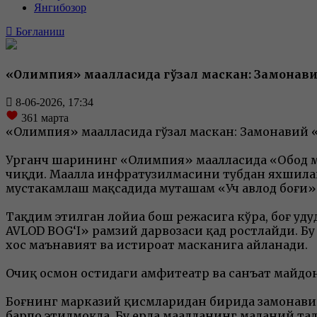
Янгибозор
Боғланиш
«Олимпия» маҳалласида гўзал маскан: Замонави
8-06-2026, 17:34
361
марта
«Олимпия» маҳалласида гўзал маскан: Замонавий 
Урганч шаҳрининг «Олимпия» маҳалласида «Обод м
чиқди. Маҳалла инфратузилмасини тубдан яхшилаш
мустаҳкамлаш мақсадида муҳташам «Уч авлод боғи»
Тақдим этилган лойиҳа бош режасига кўра, боғ 
AVLOD BOG‘I» рамзий дарвозаси қад ростлайди. Б
хос маънавият ва истироҳат масканига айланади.
Очиқ осмон остидаги амфитеатр ва санъат майдо
Боғнинг марказий қисмларидан бирида замонавий
барпо этилмоқда. Бу ерда маҳалланинг маданий т