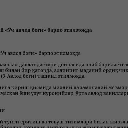
й «Уч авлод боғи» барпо этилмоқда
«Уч авлод боғи» барпо этилмоқда
аҳалла» давлат дастури доирасида олиб борилаётг
 билан бир қаторда, аҳолининг маданий ҳордиқ чи
 (3-Авлод боғи) ташкил этилмоқда.
ҳудудига кириш қисмида миллий ва замонавий меъм
у маскан ёши улуғ нуронийлар, ўрта авлод вакилл
ни
 тунги ёритиш ва товуш тизимлари билан жиҳозла
адбирлари, концерт дастурлари ва учрашувлар ташк