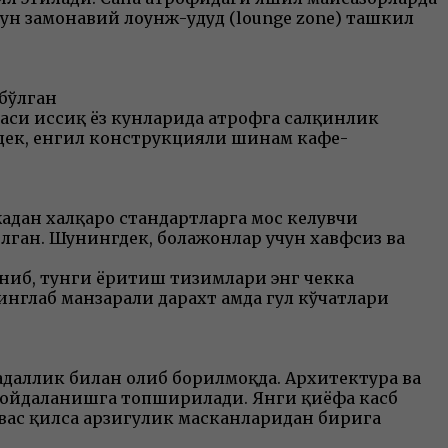
н замонавий лоунж-ҳудуд (lounge zone) ташкил
 бўлган
аси иссиқ ёз кунларида атрофга салқинлик
гдек, енгил конструкцияли шинам кафе-
адан халқаро стандартларга мос келувчи
лган. Шунингдек, болажонлар учун хавфсиз ва
ниб, тунги ёритиш тизимлари энг чекка
нглаб манзарали дарахт ҳамда гул кўчатлари
даллик билан олиб борилмоқда. Архитектура ва
 фойдаланишга топширилади. Янги қиёфа касб
ҳавас қилса арзигулик масканларидан бирига