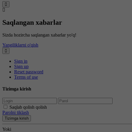
Saqlangan xabarlar
Sizda hozircha saqlangan xabarlar yo'q!
Yangiliklarni o'qish
Sign in
Sign up
Reset password
Terms of use
Tizimga kirish
Saqlab qolish qolish
Parolni tiklash
Tizimga kirish
Yoki