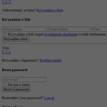
Akkountingiz yo'qmi?
Ro'yxatdan o'ting
Ro'yxatdan o'tish
Ro'yxatdan o'tish orqali
foydalanish shartlari
ga rozilik bildiraman.
Ro'yxatdan o'tish
Yoki
Ro'yxatdan o'tganmisiz?
Profilga kiring
Reset password
I'm not a robot
.
Reset a password
Remember your password?
Log in