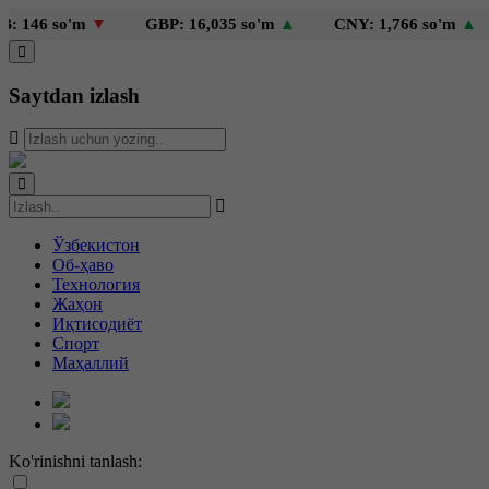
so'm
▼
GBP: 16,035 so'm
▲
CNY: 1,766 so'm
▲
KZT
Saytdan izlash
Ўзбекистон
Об-ҳаво
Технология
Жаҳон
Иқтисодиёт
Спорт
Маҳаллий
Ko'rinishni tanlash: