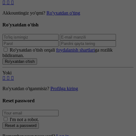
Akkountingiz yo'qmi?
Ro'yxatdan o'ting
Ro'yxatdan o'tish
Ro'yxatdan o'tish orqali
foydalanish shartlari
ga rozilik
bildiraman.
Ro'yxatdan o'tish
Yoki
Ro'yxatdan o'tganmisiz?
Profilga kiring
Reset password
I'm not a robot
.
Reset a password