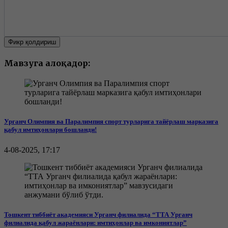
Фикр қолдириш
Мавзуга алоқадор:
Урганч Олимпия ва Паралимпия спорт турларига тайёрлаш марказига
қабул имтиҳонлари бошланди!
4-08-2025, 17:17
Тошкент тиббиёт академияси Урганч филиалида “ТТА Урганч
филиалида қабул жараёнлари: имтиҳонлар ва имкониятлар”