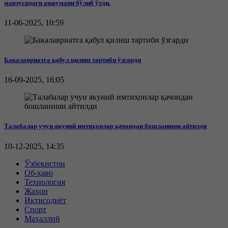
мавзусидаги анжумани бўлиб ўтди.
11-06-2025, 10:59
Бакалавриатга қабул қилиш тартиби ўзгарди
16-09-2025, 16:05
Талабалар учун якуний имтиҳонлар қачондан бошланиши айтилди
10-12-2025, 14:35
Ўзбекистон
Об-ҳаво
Технология
Жаҳон
Иқтисодиёт
Спорт
Маҳаллий