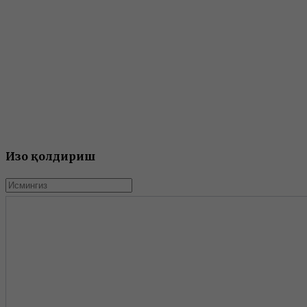
Изоҳ қолдириш