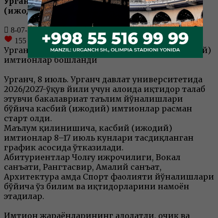
Урганч давлат университетида касбий
(ижодий) имтиҳонлар бошланди
8-07-2026, 17:30
155
марта
Урганч давлат университетида касбий (ижодий)
имтиҳонлар бошланди
Урганч, 8 июль. Урганч давлат университетида
2026/2027-ўқув йили учун алоҳида иқтидор талаб
этувчи бакалавриат таълим йўналишлари
бўйича касбий (ижодий) имтиҳонлар расман
старт олди.
Маълум қилинишича, касбий (ижодий)
имтиҳонлар 8–17 июль кунлари тасдиқланган
график асосида ўтказилади.
Абитуриентлар Чолғу ижрочилиги, Вокал
санъати, Рангтасвир, Амалий санъат,
Архитектура ҳамда Спорт фаолияти йўналишлари
бўйича ўз билим ва иқтидорларини намоён
этадилар.
Имтиҳон жараёнларининг адолатли, очиқ ва