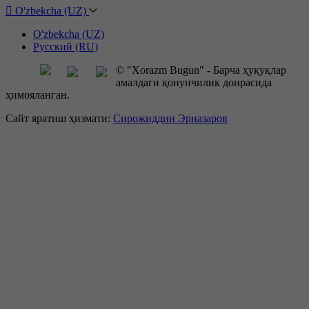
O'zbekcha (UZ)
O'zbekcha (UZ)
Русский (RU)
© "Xorazm Bugun" - Барча ҳуқуқлар
амалдаги қонунчилик доирасида
ҳимояланган.
Сайт яратиш ҳизмати:
Сирожиддин Эрназаров