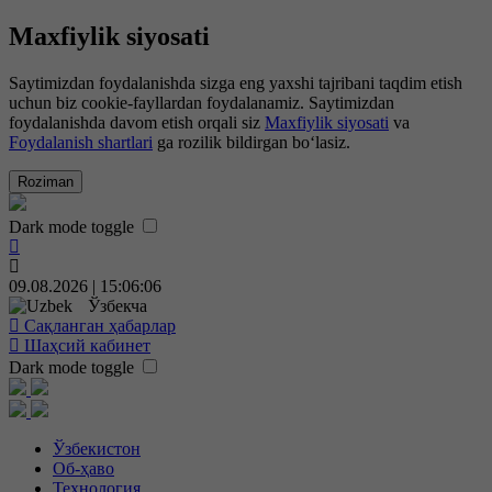
Maxfiylik siyosati
Saytimizdan foydalanishda sizga eng yaxshi tajribani taqdim etish
uchun biz cookie-fayllardan foydalanamiz. Saytimizdan
foydalanishda davom etish orqali siz
Maxfiylik siyosati
va
Foydalanish shartlari
ga rozilik bildirgan bo‘lasiz.
Roziman
Dark mode toggle
09.08.2026 | 15:06:06
Ўзбекча
Сақланган ҳабарлар
Шаҳсий кабинет
Dark mode toggle
Ўзбекистон
Об-ҳаво
Технология