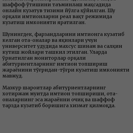
шаффоф ўтишини таъминлаш мақсадида
онлайн кузатув тизими йўлга қўйилган. Шу
орқали имтиҳонларни реал вақт режимида
кузатиш имконияти яратилган.
Шунингдек, фарзандларини имтиҳонга кузатиб
келган ота-оналар ва яқинлари учун
университет ҳудудида махсус шинам ва салқин
кутиш жойлари ташкил этилган. Уларда
ўрнатилган мониторлар орқали
абитуриентларнинг имтиҳон топшириш
жараёнини тўғридан-тўғри кузатиш имконияти
мавжуд.
Мазкур шароитлар абитуриентларнинг
хотиржам муҳитда имтиҳон топшириши, ота-
оналарнинг эса жараённи очиқ ва шаффоф
тарзда кузатиб боришига хизмат қилмоқда.