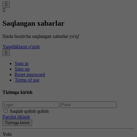
Saqlangan xabarlar
Sizda hozircha saqlangan xabarlar yo'q!
Yangiliklarni o'qish
Sign in
Sign up
Reset password
Terms of use
Tizimga kirish
Saqlab qolish qolish
Parolni tiklash
Tizimga kirish
Yoki