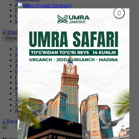
Жаҳон
Иқтисодиёт
Спорт
Маҳаллий
Обуна бўлиш
Урганч
Янгиариқ
Хива
Хонқа
Шовот
Гурлан
Боғот
Қўшкўпир
Урганч шаҳри
Тупроққалъа
Ҳазорасп
Янгибозор
Боғланиш