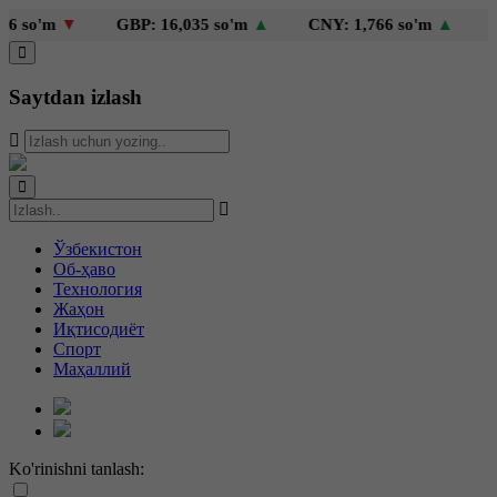
so'm
▼
GBP: 16,035 so'm
▲
CNY: 1,766 so'm
▲
KZT:
Saytdan izlash
Ўзбекистон
Об-ҳаво
Технология
Жаҳон
Иқтисодиёт
Спорт
Маҳаллий
Ko'rinishni tanlash: