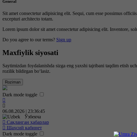
General
Sit amet consectetur adipisicing elit. Sequi, cum esse possimus offici
excepturi architecto totam.
Lorem ipsum dolor sit amet consectetur adipisicing elit. Inventore, sol
Do you agree to our terms?
Sign up
Maxfiylik siyosati
Saytimizdan foydalanishda sizga eng yaxshi tajribani taqdim etish uc
rozilik bildirgan bo‘lasiz.
Roziman
Dark mode toggle
06.08.2026 | 23:36:46
Ўзбекча
Сақланган ҳабарлар
Шаҳсий кабинет
Dark mode toggle