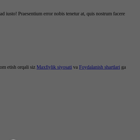
d iusto! Praesentium error nobis tenetur at, quis nostrum facere
om etish orqali siz
Maxfiylik siyosati
va
Foydalanish shartlari
ga