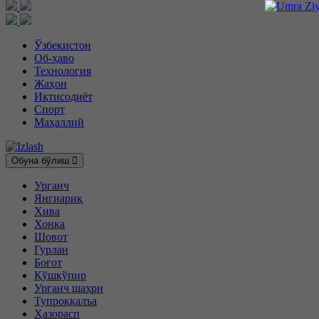
Ўзбекистон
Об-ҳаво
Технология
Жаҳон
Иқтисодиёт
Спорт
Маҳаллий
Обуна бўлиш
Урганч
Янгиариқ
Хива
Хонқа
Шовот
Гурлан
Боғот
Қўшкўпир
Урганч шаҳри
Тупроққалъа
Ҳазорасп