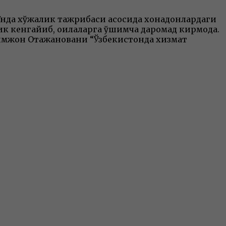
Унда хўжалик тажрибаси асосида хонадонлардаги
к кенгайиб, оилаларга қўшимча даромад кирмоқда.
йимжон Отажановани “Ўзбекистонда хизмат