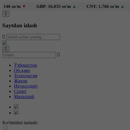
 so'm
▼
GBP: 16,035 so'm
▲
CNY: 1,766 so'm
▲
KZT
Saytdan izlash
Ўзбекистон
Об-ҳаво
Технология
Жаҳон
Иқтисодиёт
Спорт
Маҳаллий
Ko'rinishni tanlash: