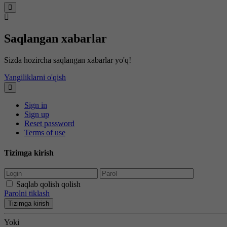
Saqlangan xabarlar
Sizda hozircha saqlangan xabarlar yo'q!
Yangiliklarni o'qish
Sign in
Sign up
Reset password
Terms of use
Tizimga kirish
Saqlab qolish qolish
Parolni tiklash
Tizimga kirish
Yoki