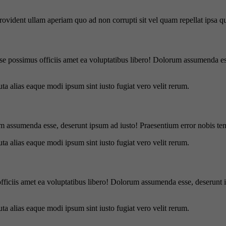
 provident ullam aperiam quo ad non corrupti sit vel quam repellat ipsa
se possimus officiis amet ea voluptatibus libero! Dolorum assumenda ess
uta alias eaque modi ipsum sint iusto fugiat vero velit rerum.
m assumenda esse, deserunt ipsum ad iusto! Praesentium error nobis tene
uta alias eaque modi ipsum sint iusto fugiat vero velit rerum.
officiis amet ea voluptatibus libero! Dolorum assumenda esse, deserunt 
uta alias eaque modi ipsum sint iusto fugiat vero velit rerum.