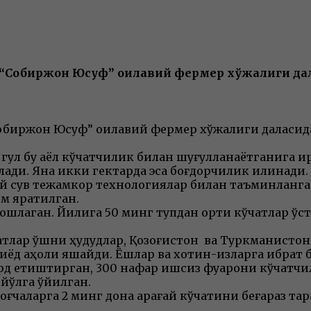
 “Собиржон Юсуф” оилавий фермер хўжалиги дал
обиржон Юсуф” оилавий фермер хўжалиги даласида
гул бу аёл кўчатчилик билан шуғулланаётганига қи
ди. Яна икки гектарда эса боғдорчилик қилинади. Б
ий сув тежамкор технологиялар билан таъминланга
им яратилган.
ошлаган. Йилига 50 минг тупдан ортиқ кўчатлар ўс
тлар қўшни ҳудудлар, Қозоғистон ва Туркманистонг
иёд аҳоли яшайди. Ёшлар ва хотин-қизларга ибра
ирд етиштирган, 300 нафар ишсиз фуқарони кўчатчи
йўлга қўйилган.
оғчаларга 2 минг дона қарағай кўчатини беғараз т