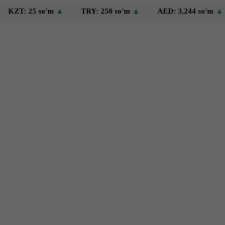
: 25 so'm
▲
TRY: 250 so'm
▲
AED: 3,244 so'm
▲
U