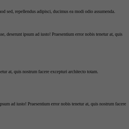
 quod sed, repellendus adipisci, ducimus ea modi odio assumenda.
e, deserunt ipsum ad iusto! Praesentium error nobis tenetur at, quis
tur at, quis nostrum facere excepturi architecto totam.
ipsum ad iusto! Praesentium error nobis tenetur at, quis nostrum facere