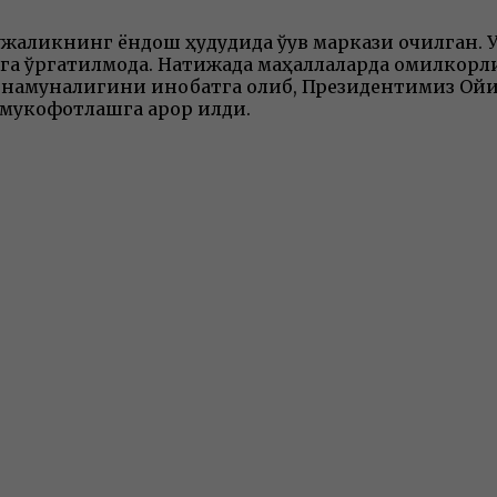
жаликнинг ёндош ҳудудида ўқув маркази очилган. 
га ўргатилмоқда. Натижада маҳаллаларда омилкорли
а намуналигини инобатга олиб, Президентимиз О
мукофотлашга қарор қилди.