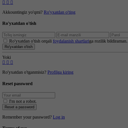
Akkountingiz yo'qmi?
Ro'yxatdan o'ting
Ro'yxatdan o'tish
Ro'yxatdan o'tish orqali
foydalanish shartlari
ga rozilik bildiraman.
Ro'yxatdan o'tish
Yoki
Ro'yxatdan o'tganmisiz?
Profilga kiring
Reset password
I'm not a robot
.
Reset a password
Remember your password?
Log in