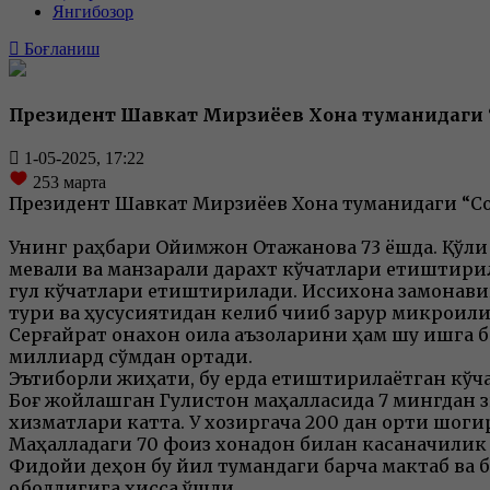
Янгибозор
Боғланиш
Президент Шавкат Мирзиёев Хонқа туманидаги
1-05-2025, 17:22
253
марта
Президент Шавкат Мирзиёев Хонқа туманидаги “С
Унинг раҳбари Ойимжон Отажанова 73 ёшда. Қўли 
мевали ва манзарали дарахт кўчатлари етиштирила
гул кўчатлари етиштирилади. Иссиқхона замонав
тури ва ҳусусиятидан келиб чиқиб зарур микроиқл
Серғайрат онахон оила аъзоларини ҳам шу ишга б
миллиард сўмдан ортади.
Эътиборли жиҳати, бу ерда етиштирилаётган кўча
Боғ жойлашган Гулистон маҳалласида 7 мингдан з
хизматлари катта. У хозиргача 200 дан ортиқ шог
Маҳалладаги 70 фоиз хонадон билан касаначилик 
Фидойи деҳқон бу йил тумандаги барча мактаб ва б
ободлигига ҳисса қўшди.