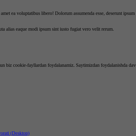
is amet ea voluptatibus libero! Dolorum assumenda esse, deserunt ipsum a
uta alias eaque modi ipsum sint iusto fugiat vero velit rerum.
hun biz cookie-fayllardan foydalanamiz. Saytimizdan foydalanishda dav