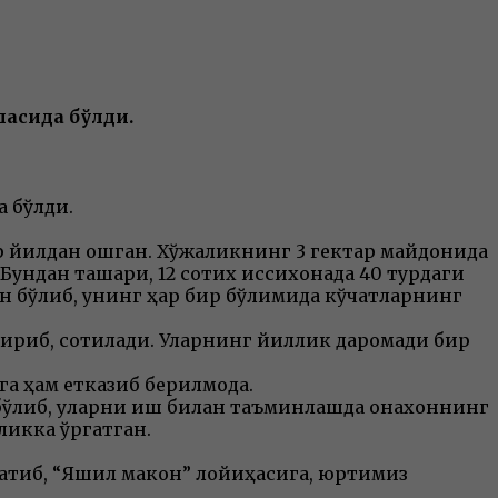
асида бўлди.
 бўлди.
рқ йилдан ошган. Хўжаликнинг 3 гектар майдонида
ундан ташқари, 12 сотих иссиқхонада 40 турдаги
н бўлиб, унинг ҳар бир бўлимида кўчатларнинг
тириб, сотилади. Уларнинг йиллик даромади бир
а ҳам етказиб берилмоқда.
т бўлиб, уларни иш билан таъминлашда онахоннинг
ликка ўргатган.
арқатиб, “Яшил макон” лойиҳасига, юртимиз