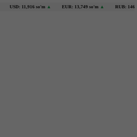
SD: 11,916 so'm
▲
EUR: 13,749 so'm
▲
RUB: 146 so'm