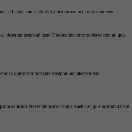
 quod sed, repellendus adipisci, ducimus ea modi odio assumenda.
e, deserunt ipsum ad iusto! Praesentium error nobis tenetur at, quis
tur at, quis nostrum facere excepturi architecto totam.
ipsum ad iusto! Praesentium error nobis tenetur at, quis nostrum facere