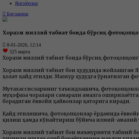
Янгибозор
Боғланиш
Хоразм миллий табиат боғида бўрсиқ фотоқопқ
8-01-2026, 12:14
325
марта
Хоразм миллий табиат боғида бўрсиқ фотоқопқон
Хоразм миллий табиат боғи ҳудудида жойлашган
ҳолат қайд этилди. Мазкур ҳудудга ўрнатилган ф
Мутахассисларнинг таъкидлашича, фотоқопқонла
муҳофаза чоралари самарали амалга оширилаётган
борадиган ёввойи ҳайвонлар қаторига киради.
Қайд этилишича, фотоқопқонлар ёрдамида ёввойи
қилиш ҳамда кўпайтириш бўйича илмий-амалий ч
Хоразм миллий табиат боғи маъмурияти табиий 
тизимли ишлар олиб бораётганини маълум қилди.