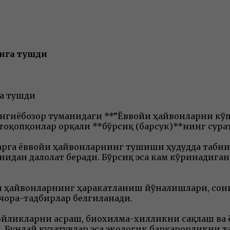
онга тушди
га тушди
 Янгиёбозор туманидаги **“Ёввойи ҳайвонларни к
отоқопқонлар орқали **бўрсиқ (барсук)**нинг сура
рга ёввойи ҳайвонларнинг тушиши ҳудудда табии
идан далолат беради. Бўрсиқ эса кам кўринадиган,
 ҳайвонларнинг ҳаракатланиш йўналишлари, сони
ора-тадбирлар белгиланади.
бойликларни асраш, биохилма-хилликни сақлаш ва
 Бундай кузатувлар эса экологик барқарорликни т