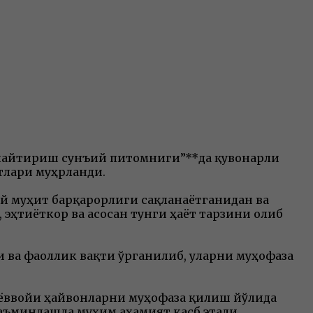
ўпайтириш сунъий питомниги”**да қувонарли
тлари муҳрланди.
й муҳит барқарорлиги сақланаётганидан ва
 эҳтиёткор ва асосан тунги ҳаёт тарзини олиб
 ва фаоллик вақти ўрганилиб, уларни муҳофаза
 ёввойи ҳайвонларни муҳофаза қилиш йўлида
аъминлашда муҳим аҳамият касб этади.