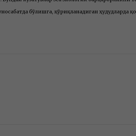
уносабатда бўлишга, қўриқланадиган ҳудудларда қ