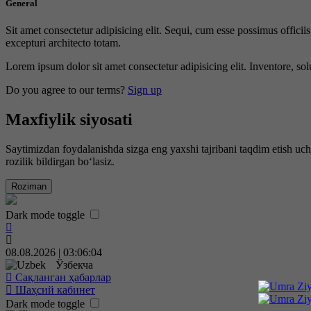
General
Sit amet consectetur adipisicing elit. Sequi, cum esse possimus offici
excepturi architecto totam.
Lorem ipsum dolor sit amet consectetur adipisicing elit. Inventore, sol
Do you agree to our terms?
Sign up
Maxfiylik siyosati
Saytimizdan foydalanishda sizga eng yaxshi tajribani taqdim etish uc
rozilik bildirgan bo‘lasiz.
Roziman
Dark mode toggle
08.08.2026 | 03:06:05
Ўзбекча
Сақланган ҳабарлар
Шаҳсий кабинет
Dark mode toggle