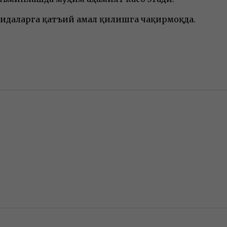
оидаларга қатъий амал қилишга чақирмоқда.