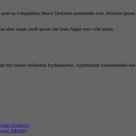
is amet ea voluptatibus libero! Dolorum assumenda esse, deserunt ipsum a
uta alias eaque modi ipsum sint iusto fugiat vero velit rerum.
hun biz cookie-fayllardan foydalanamiz. Saytimizdan foydalanishda dav