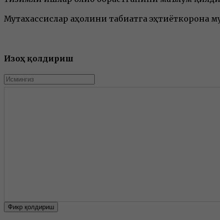
Мутахассислар аҳолини табиатга эҳтиёткорона м
Изоҳ қолдириш
Фикр қолдириш