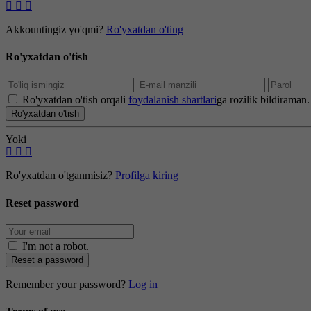
Akkountingiz yo'qmi?
Ro'yxatdan o'ting
Ro'yxatdan o'tish
Ro'yxatdan o'tish orqali
foydalanish shartlari
ga rozilik bildiraman.
Ro'yxatdan o'tish
Yoki
Ro'yxatdan o'tganmisiz?
Profilga kiring
Reset password
I'm not a robot
.
Reset a password
Remember your password?
Log in