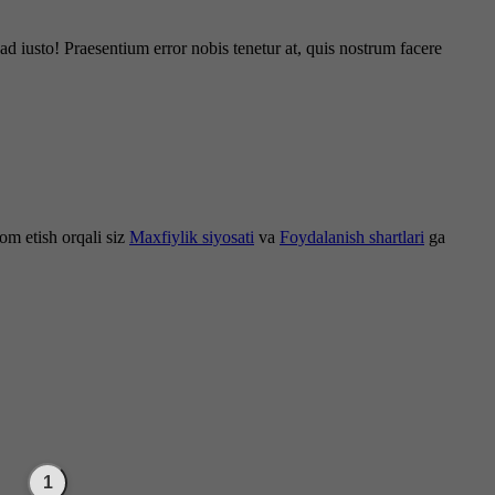
d iusto! Praesentium error nobis tenetur at, quis nostrum facere
om etish orqali siz
Maxfiylik siyosati
va
Foydalanish shartlari
ga