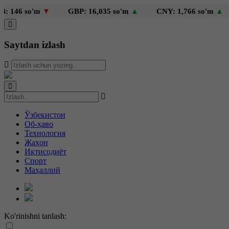
so'm
▼
GBP: 16,035 so'm
▲
CNY: 1,766 so'm
▲
KZT
Saytdan izlash
Ўзбекистон
Об-ҳаво
Технология
Жаҳон
Иқтисодиёт
Спорт
Маҳаллий
Ko'rinishni tanlash: