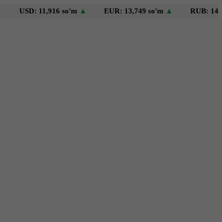
D: 11,916 so'm
▲
EUR: 13,749 so'm
▲
RUB: 146 so'm
▼