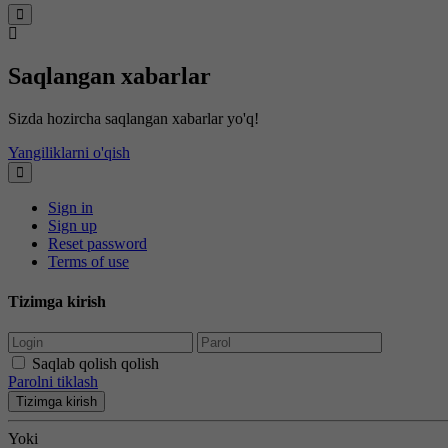
Saqlangan xabarlar
Sizda hozircha saqlangan xabarlar yo'q!
Yangiliklarni o'qish
Sign in
Sign up
Reset password
Terms of use
Tizimga kirish
Saqlab qolish qolish
Parolni tiklash
Tizimga kirish
Yoki