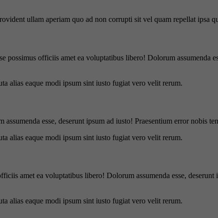
 provident ullam aperiam quo ad non corrupti sit vel quam repellat ipsa
se possimus officiis amet ea voluptatibus libero! Dolorum assumenda ess
uta alias eaque modi ipsum sint iusto fugiat vero velit rerum.
m assumenda esse, deserunt ipsum ad iusto! Praesentium error nobis tene
uta alias eaque modi ipsum sint iusto fugiat vero velit rerum.
officiis amet ea voluptatibus libero! Dolorum assumenda esse, deserunt 
uta alias eaque modi ipsum sint iusto fugiat vero velit rerum.