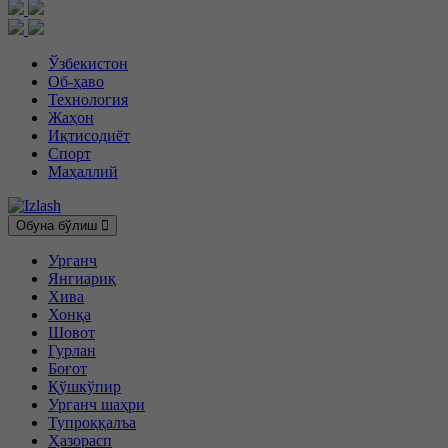
Ўзбекистон
Об-ҳаво
Технология
Жаҳон
Иқтисодиёт
Спорт
Маҳаллий
Обуна бўлиш
Урганч
Янгиариқ
Хива
Хонқа
Шовот
Гурлан
Боғот
Қўшкўпир
Урганч шаҳри
Тупроққалъа
Ҳазорасп