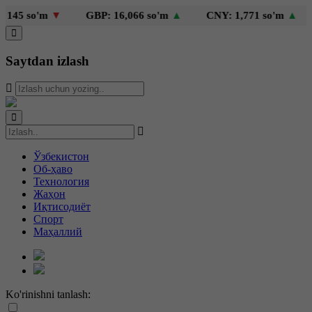
5 so'm
▼
GBP: 16,066 so'm
▲
CNY: 1,771 so'm
▲
K
Saytdan izlash
Ўзбекистон
Об-ҳаво
Технология
Жаҳон
Иқтисодиёт
Спорт
Маҳаллий
Ko'rinishni tanlash: