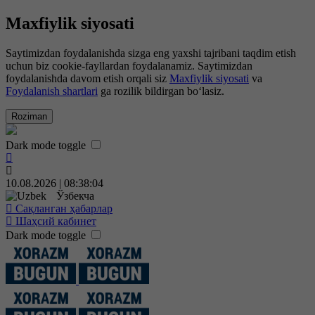
Maxfiylik siyosati
Saytimizdan foydalanishda sizga eng yaxshi tajribani taqdim etish
uchun biz cookie-fayllardan foydalanamiz. Saytimizdan
foydalanishda davom etish orqali siz
Maxfiylik siyosati
va
Foydalanish shartlari
ga rozilik bildirgan bo‘lasiz.
Roziman
Dark mode toggle
10.08.2026 | 08:38:05
Ўзбекча
Сақланган ҳабарлар
Шаҳсий кабинет
Dark mode toggle