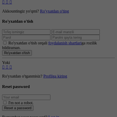
Akkountingiz yo'qmi?
Ro'yxatdan o'ting
Ro'yxatdan o'tish
Ro'yxatdan o'tish orqali
foydalanish shartlari
ga rozilik
bildiraman.
Ro'yxatdan o'tish
Yoki
Ro'yxatdan o'tganmisiz?
Profilga kiring
Reset password
I'm not a robot
.
Reset a password