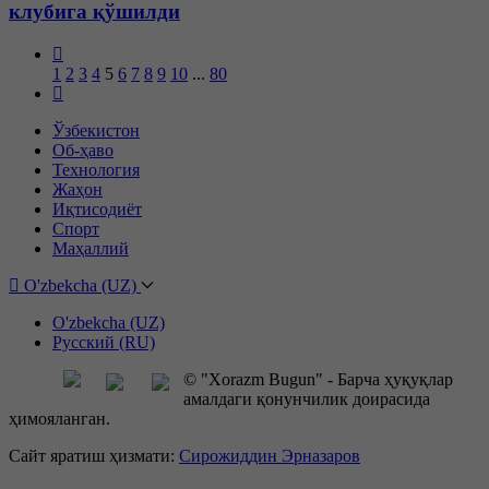
клубига қўшилди
1
2
3
4
5
6
7
8
9
10
...
80
Ўзбекистон
Об-ҳаво
Технология
Жаҳон
Иқтисодиёт
Спорт
Маҳаллий
O'zbekcha (UZ)
O'zbekcha (UZ)
Русский (RU)
© "Xorazm Bugun" - Барча ҳуқуқлар
амалдаги қонунчилик доирасида
ҳимояланган.
Сайт яратиш ҳизмати:
Сирожиддин Эрназаров