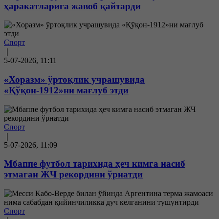
ҳаракатларига жавоб қайтарди
Спорт
❘
5-07-2026, 11:11
«Хоразм» ўртоқлик учрашувида
«Қўқон-1912»ни мағлуб этди
Спорт
❘
5-07-2026, 11:09
Мбаппе футбол тарихида ҳеч кимга насиб
этмаган ЖЧ рекордини ўрнатди
Спорт