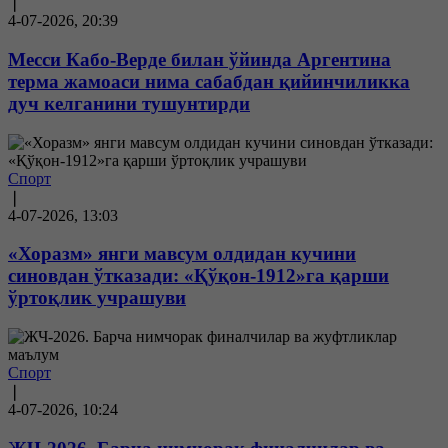
❘
4-07-2026, 20:39
Месси Кабо-Верде билан ўйинда Аргентина
терма жамоаси нима сабабдан қийинчиликка
дуч келганини тушунтирди
Спорт
❘
4-07-2026, 13:03
«Хоразм» янги мавсум олдидан кучини
синовдан ўтказади: «Қўқон-1912»га қарши
ўртоқлик учрашуви
Спорт
❘
4-07-2026, 10:24