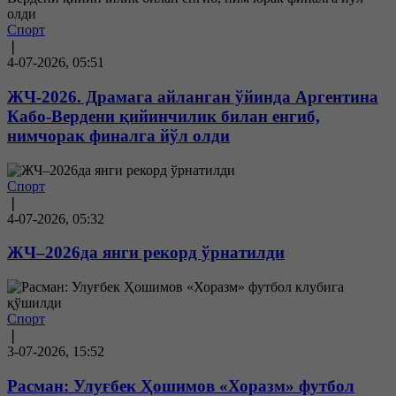
Спорт
❘
4-07-2026, 05:51
ЖЧ-2026. Драмага айланган ўйинда Аргентина
Кабо-Вердени қийинчилик билан енгиб,
нимчорак финалга йўл олди
Спорт
❘
4-07-2026, 05:32
ЖЧ–2026да янги рекорд ўрнатилди
Спорт
❘
3-07-2026, 15:52
Расман: Улуғбек Ҳошимов «Хоразм» футбол