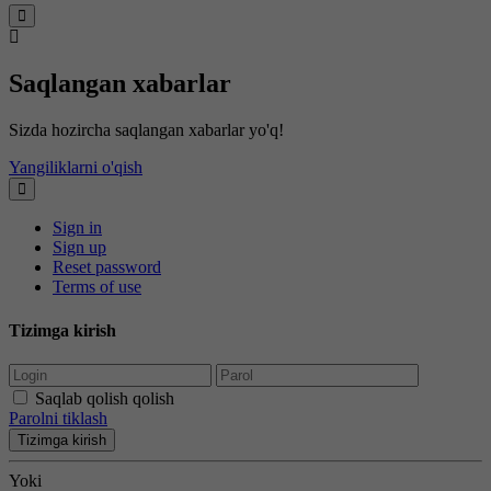
Saqlangan xabarlar
Sizda hozircha saqlangan xabarlar yo'q!
Yangiliklarni o'qish
Sign in
Sign up
Reset password
Terms of use
Tizimga kirish
Saqlab qolish qolish
Parolni tiklash
Tizimga kirish
Yoki