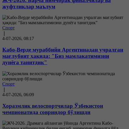
ЖЧ-2026. Барча нимчорак финалчилар ва
жуфтликлар маълум
Спорт
❘
4-07-2026, 08:17
Кабо-Верде мураббийи Аргентинадан учралган
мағлубият ҳақида: "Биз мамлакатимизни
дунёга танитдик"
Спорт
❘
4-07-2026, 06:09
Хоразмлик велоспортчилар Ўзбекистон
чемпионатида совриндор бўлишди