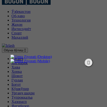
Ўзбекистон
Об-ҳаво
Технология
Жаҳон
Иқтисодиёт
Спорт
Маҳаллий
Обуна бўлиш
Урганч
Янгиариқ
Хива
Хонқа
Шовот
Гурлан
Боғот
Қўшкўпир
Урганч шаҳри
Тупроққалъа
Ҳазорасп
Янгибозор