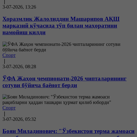
❘
3-07-2026, 13:26
Хоразмлик Жалолиддин Машарипов АҚШ
марказий кўчасида тўп билан маҳоратини
намойиш қилди
Спорт
❘
3-07-2026, 08:28
ЎФА Жаҳон чемпионати-2026 чипталарининг
сотуви бўйича баёнот берди
Спорт
❘
3-07-2026, 05:32
Боян Миладинович: "Ўзбекистон терма жамоаси