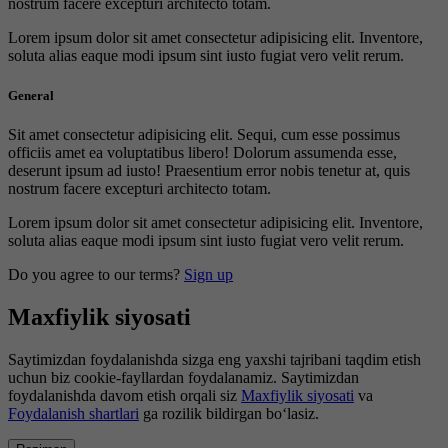
nostrum facere excepturi architecto totam.
Lorem ipsum dolor sit amet consectetur adipisicing elit. Inventore,
soluta alias eaque modi ipsum sint iusto fugiat vero velit rerum.
General
Sit amet consectetur adipisicing elit. Sequi, cum esse possimus
officiis amet ea voluptatibus libero! Dolorum assumenda esse,
deserunt ipsum ad iusto! Praesentium error nobis tenetur at, quis
nostrum facere excepturi architecto totam.
Lorem ipsum dolor sit amet consectetur adipisicing elit. Inventore,
soluta alias eaque modi ipsum sint iusto fugiat vero velit rerum.
Do you agree to our terms?
Sign up
Maxfiylik siyosati
Saytimizdan foydalanishda sizga eng yaxshi tajribani taqdim etish
uchun biz cookie-fayllardan foydalanamiz. Saytimizdan
foydalanishda davom etish orqali siz
Maxfiylik siyosati
va
Foydalanish shartlari
ga rozilik bildirgan bo‘lasiz.