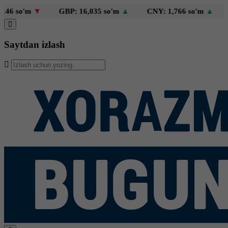
 so'm
▼
GBP: 16,035 so'm
▲
CNY: 1,766 so'm
▲
KZ
Saytdan izlash