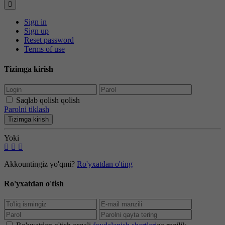
Sign in
Sign up
Reset password
Terms of use
Tizimga kirish
Saqlab qolish qolish
Parolni tiklash
Tizimga kirish
Yoki
Akkountingiz yo'qmi?
Ro'yxatdan o'ting
Ro'yxatdan o'tish