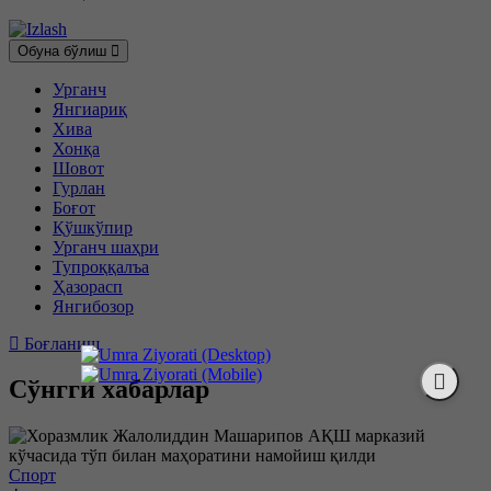
Обуна бўлиш
Урганч
Янгиариқ
Хива
Хонқа
Шовот
Гурлан
Боғот
Қўшкўпир
Урганч шаҳри
Тупроққалъа
Ҳазорасп
Янгибозор
Боғланиш
Сўнгги хабарлар
Спорт