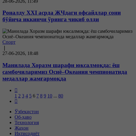
28-06-2026, 11:49
Роналду XXI асрда ЖЧдаги офсайдлар сони
бўйича иккинчи ўринга чиқиб олди
Спорт
❘
27-06-2026, 18:48
Манилада Хоразм шарафи юксалмоқда: ёш
самбочиларимиз Осиё–Океания чемпионатида
медаллар жамғармоқда
1
2
3
4
5
6
7
8
9
10
...
80
Ўзбекистон
Об-ҳаво
Технология
Жаҳон
Иқтисодиёт