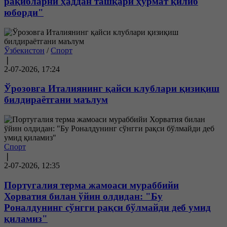
рақибларни ҳаддан ташқари ҳурмат қилиб
юборди"
Ўзбекистон
/
Спорт
❘
2-07-2026, 17:24
Ўрозовга Италиянинг қайси клублари қизиқиш
билдираётгани маълум
Спорт
❘
2-07-2026, 12:35
Португалия терма жамоаси мураббийи
Хорватия билан ўйин олдидан: "Бу
Роналдунинг сўнгги рақси бўлмайди деб умид
қиламиз"