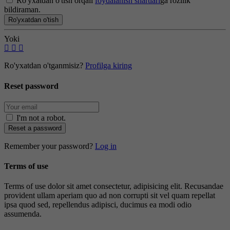
Ro'yxatdan o'tish orqali
foydalanish shartlari
ga rozilik
bildiraman.
Ro'yxatdan o'tish
Yoki
Ro'yxatdan o'tganmisiz?
Profilga kiring
Reset password
I'm not a robot
.
Reset a password
Remember your password?
Log in
Terms of use
Terms of use dolor sit amet consectetur, adipisicing elit. Recusandae
provident ullam aperiam quo ad non corrupti sit vel quam repellat
ipsa quod sed, repellendus adipisci, ducimus ea modi odio
assumenda.