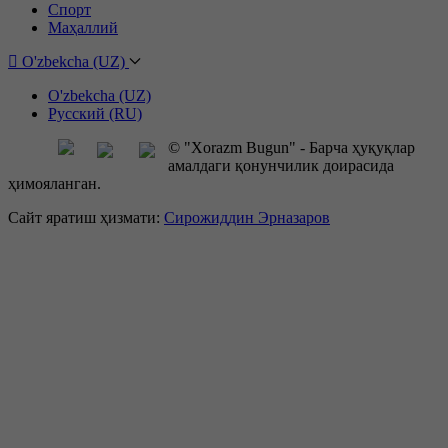
Спорт
Маҳаллий
O'zbekcha (UZ)
O'zbekcha (UZ)
Русский (RU)
© "Xorazm Bugun" - Барча ҳуқуқлар
амалдаги қонунчилик доирасида
ҳимояланган.
Сайт яратиш ҳизмати:
Сирожиддин Эрназаров