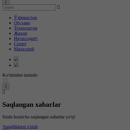
Ўзбекистон
Об-ҳаво
Технология
Жаҳон
Иқтисодиёт
Спорт
Маҳаллий
Ko'rinishni tanlash:
Saqlangan xabarlar
Sizda hozircha saqlangan xabarlar yo'q!
Yangiliklarni o'qish