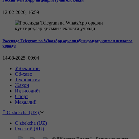
Россия WhatsApp’ни деярли тўлиқ блоклади
12-02-2026, 16:59
Россияда Telegram ва WhatsApp орқали қўнғироқлар қисман чекловга
учради
14-08-2025, 09:04
Ўзбекистон
Об-ҳаво
Технология
Жаҳон
Иқтисодиёт
Спорт
Маҳаллий
O'zbekcha (UZ)
O'zbekcha (UZ)
Русский (RU)