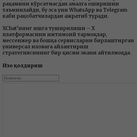
рақамини кўрсатмасдан амалга оширишни
таъминлайди, бу эса уни WhatsApp ва Telegram
каби рақобатчилардан ажратиб туради.
XChat’нинг ишга туширилиши – X
платформасини ижтимоий тармоқлар,
мессенжер ва бошқа сервисларни бирлаштирган
универсал иловага айлантириш
стратегиясининг бир қисми экани айтилмоқда.
Изоҳ қолдириш