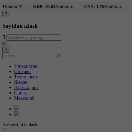
 so'm
▼
GBP: 16,035 so'm
▲
CNY: 1,766 so'm
▲
KZ
Saytdan izlash
Ўзбекистон
Об-ҳаво
Технология
Жаҳон
Иқтисодиёт
Спорт
Маҳаллий
Ko'rinishni tanlash: