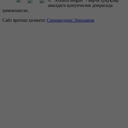
© "Xorazm Bugun" - Барча ҳуқуқлар
амалдаги қонунчилик доирасида
ҳимояланган.
Сайт яратиш ҳизмати:
Сирожиддин Эрназаров