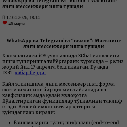
WhatsApp ва Telegram’га “вызов”: Маскнинг
янги мессенжери ишга тушади
12-04-2026, 18:14
46
марта
WhatsApp ва Telegram’га “вызов”: Маскнинг
янги мессенжери ишга тушади
X компанияси iOS учун алоҳида XChat иловасини
ишга туширишга тайёргарлик кўрмоқда – релиз
жорий йил 17 апрелга белгиланган. Бу ҳақда
IXBT
хабар берди.
Қайл этилишича, янги мессенжер платформа
экотизимининг бир қисмига айланади ва
хавфсизлик ҳамда қулай мулоқотга
йўналтирилган функциялар тўпламини таклиф
этади. Асосий имкониятлар қаторига
қуйидагилар киради:
Ёзишмаларни тўлиқ шифрлаш (end-to-end