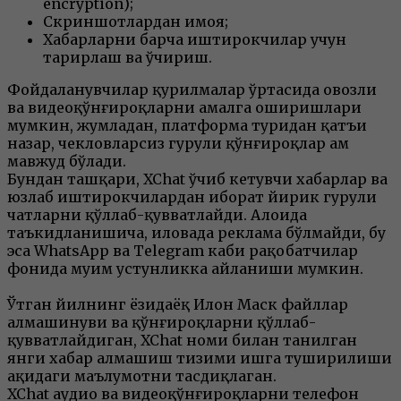
encryption);
Скриншотлардан ҳимоя;
Хабарларни барча иштирокчилар учун
таҳрирлаш ва ўчириш.
Фойдаланувчилар қурилмалар ўртасида овозли
ва видеоқўнғироқларни амалга оширишлари
мумкин, жумладан, платформа туридан қатъи
назар, чекловларсиз гуруҳли қўнғироқлар ҳам
мавжуд бўлади.
Бундан ташқари, XChat ўчиб кетувчи хабарлар ва
юзлаб иштирокчилардан иборат йирик гуруҳли
чатларни қўллаб-қувватлайди. Алоҳида
таъкидланишича, иловада реклама бўлмайди, бу
эса WhatsApp ва Telegram каби рақобатчилар
фонида муҳим устунликка айланиши мумкин.
Ўтган йилнинг ёзидаёқ Илон Маск файллар
алмашинуви ва қўнғироқларни қўллаб-
қувватлайдиган, XChat номи билан танилган
янги хабар алмашиш тизими ишга туширилиши
ҳақидаги маълумотни тасдиқлаган.
XChat аудио ва видеоқўнғироқларни телефон