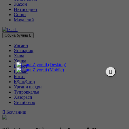
Жаҳон
Иқтисодиёт
Спорт
Маҳаллий
Обуна бўлиш
Урганч
Янгиариқ
Хива
Хонқа
Шовот
Гурлан
Боғот
Қўшкўпир
Урганч шаҳри
Тупроққалъа
Ҳазорасп
Янгибозор
Боғланиш