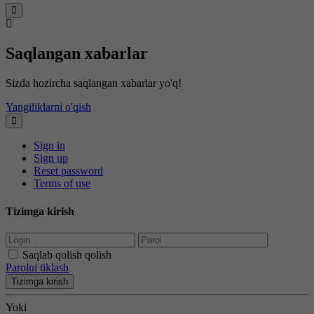
Saqlangan xabarlar
Sizda hozircha saqlangan xabarlar yo'q!
Yangiliklarni o'qish
Sign in
Sign up
Reset password
Terms of use
Tizimga kirish
Saqlab qolish qolish
Parolni tiklash
Tizimga kirish
Yoki