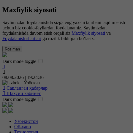
Maxfiylik siyosati
Saytimizdan foydalanishda sizga eng yaxshi tajribani taqdim etish
uchun biz cookie-fayllardan foydalanamiz. Saytimizdan
foydalanishda davom etish orqali siz
Maxfiylik siyosati
va
Foydalanish shartlari
ga rozilik bildirgan bo‘lasiz.
Roziman
Dark mode toggle
08.08.2026 | 19:24:36
Ўзбекча
Сақланган ҳабарлар
Шаҳсий кабинет
Dark mode toggle
Ўзбекистон
Об-ҳаво
Технология