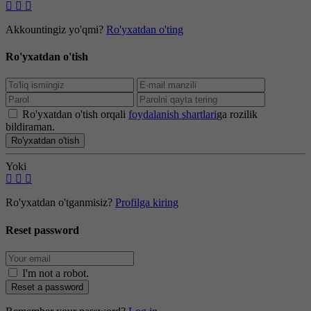
Akkountingiz yo'qmi?
Ro'yxatdan o'ting
Ro'yxatdan o'tish
Ro'yxatdan o'tish orqali
foydalanish shartlari
ga rozilik
bildiraman.
Ro'yxatdan o'tish
Yoki
Ro'yxatdan o'tganmisiz?
Profilga kiring
Reset password
I'm not a robot
.
Reset a password