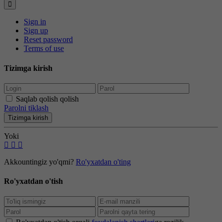
Sign in
Sign up
Reset password
Terms of use
Tizimga kirish
Saqlab qolish qolish
Parolni tiklash
Tizimga kirish
Yoki
Akkountingiz yo'qmi?
Ro'yxatdan o'ting
Ro'yxatdan o'tish