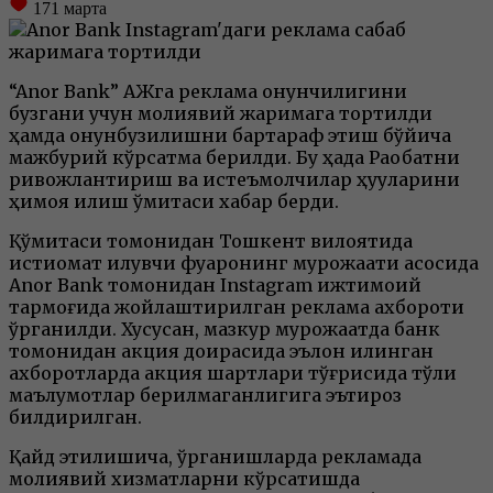
171
марта
“Anor Bank” АЖга реклама қонунчилигини
бузгани учун молиявий жаримага тортилди
ҳамда қонунбузилишни бартараф этиш бўйича
мажбурий кўрсатма берилди. Бу ҳақда Рақобатни
ривожлантириш ва истеъмолчилар ҳуқуқларини
ҳимоя қилиш қўмитаси хабар берди.
Қўмитаси томонидан Тошкент вилоятида
истиқомат қилувчи фуқаронинг мурожаати асосида
Anor Bank томонидан Instagram ижтимоий
тармоғида жойлаштирилган реклама ахбороти
ўрганилди. Хусусан, мазкур мурожаатда банк
томонидан акция доирасида эълон қилинган
ахборотларда акция шартлари тўғрисида тўлиқ
маълумотлар берилмаганлигига эътироз
билдирилган.
Қайд этилишича, ўрганишларда рекламада
молиявий хизматларни кўрсатишда