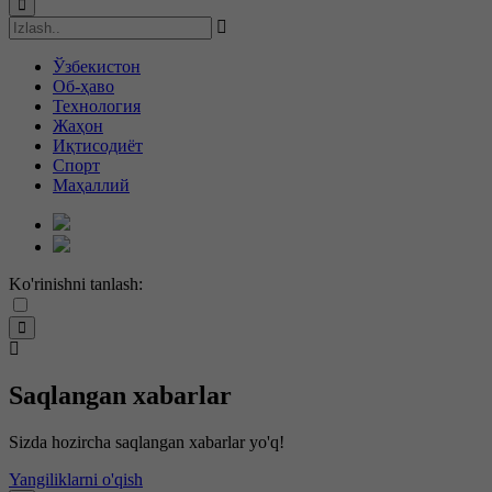
Ўзбекистон
Об-ҳаво
Технология
Жаҳон
Иқтисодиёт
Спорт
Маҳаллий
Ko'rinishni tanlash:
Saqlangan xabarlar
Sizda hozircha saqlangan xabarlar yo'q!
Yangiliklarni o'qish