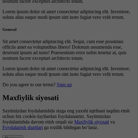
nostrum facere excepturi architecto totam.
Lorem ipsum dolor sit amet consectetur adipisicing elit. Inventore,
soluta alias eaque modi ipsum sint iusto fugiat vero velit rerum.
General
Sit amet consectetur adipisicing elit. Sequi, cum esse possimus
officiis amet ea voluptatibus libero! Dolorum assumenda esse,
deserunt ipsum ad iusto! Praesentium error nobis tenetur at, quis
nostrum facere excepturi architecto totam.
Lorem ipsum dolor sit amet consectetur adipisicing elit. Inventore,
soluta alias eaque modi ipsum sint iusto fugiat vero velit rerum.
Do you agree to our terms?
Sign up
Maxfiylik siyosati
Saytimizdan foydalanishda sizga eng yaxshi tajribani taqdim etish
uchun biz cookie-fayllardan foydalanamiz. Saytimizdan
foydalanishda davom etish orqali siz
Maxfiylik siyosati
va
Foydalanish shartlari
ga rozilik bildirgan bo‘lasiz.