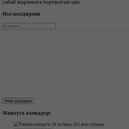
сабаб жаримага тортилган эди.
Изоҳ қолдириш
Фикр қолдириш
Мавзуга алоқадор: