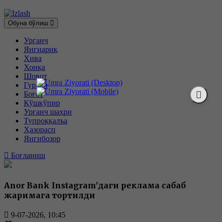
Обуна бўлиш
Урганч
Янгиариқ
Хива
Хонқа
Шовот
Гурлан
Боғот
Қўшкўпир
Урганч шаҳри
Тупроққалъа
Ҳазорасп
Янгибозор
Боғланиш
Anor Bank Instagram'даги реклама сабаб
жаримага тортилди
9-07-2026, 10:45