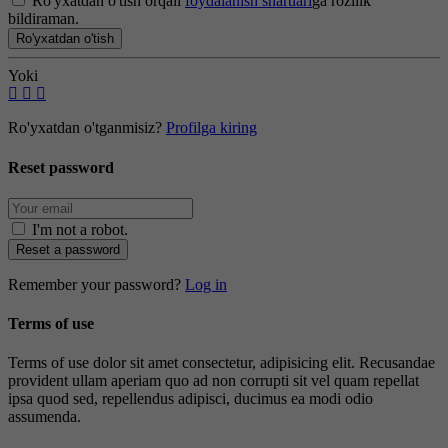
Ro'yxatdan o'tish orqali
foydalanish shartlari
ga rozilik
bildiraman.
Ro'yxatdan o'tish
Yoki
Ro'yxatdan o'tganmisiz?
Profilga kiring
Reset password
I'm not a robot
.
Reset a password
Remember your password?
Log in
Terms of use
Terms of use dolor sit amet consectetur, adipisicing elit. Recusandae
provident ullam aperiam quo ad non corrupti sit vel quam repellat
ipsa quod sed, repellendus adipisci, ducimus ea modi odio
assumenda.