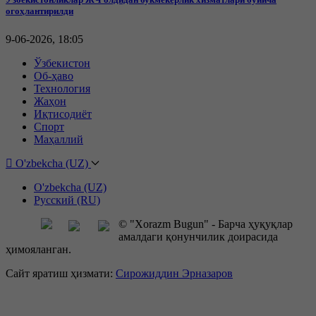
огоҳлантирилди
9-06-2026, 18:05
Ўзбекистон
Об-ҳаво
Технология
Жаҳон
Иқтисодиёт
Спорт
Маҳаллий
O'zbekcha (UZ)
O'zbekcha (UZ)
Русский (RU)
© "Xorazm Bugun" - Барча ҳуқуқлар
амалдаги қонунчилик доирасида
ҳимояланган.
Сайт яратиш ҳизмати:
Сирожиддин Эрназаров