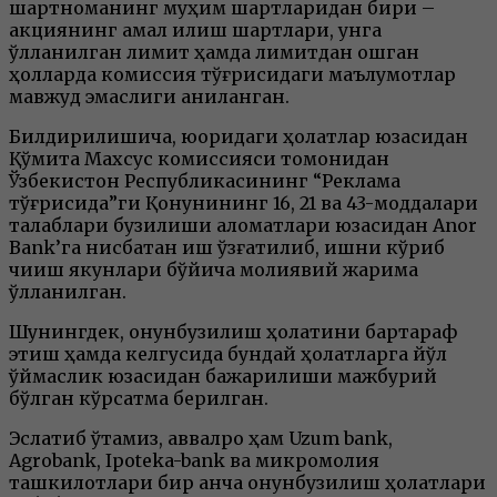
шартноманинг муҳим шартларидан бири –
акциянинг амал қилиш шартлари, унга
қўлланилган лимит ҳамда лимитдан ошган
ҳолларда комиссия тўғрисидаги маълумотлар
мавжуд эмаслиги аниқланган.
Билдирилишича, юқоридаги ҳолатлар юзасидан
Қўмита Махсус комиссияси томонидан
Ўзбекистон Республикасининг “Реклама
тўғрисида”ги Қонунининг 16, 21 ва 43-моддалари
талаблари бузилиши аломатлари юзасидан Anor
Bank’га нисбатан иш қўзғатилиб, ишни кўриб
чиқиш якунлари бўйича молиявий жарима
қўлланилган.
Шунингдек, қонунбузилиш ҳолатини бартараф
этиш ҳамда келгусида бундай ҳолатларга йўл
қўймаслик юзасидан бажарилиши мажбурий
бўлган кўрсатма берилган.
Эслатиб ўтамиз, аввалроқ ҳам Uzum bank,
Agrobank, Ipoteka-bank ва микромолия
ташкилотлари бир қанча қонунбузилиш ҳолатлари