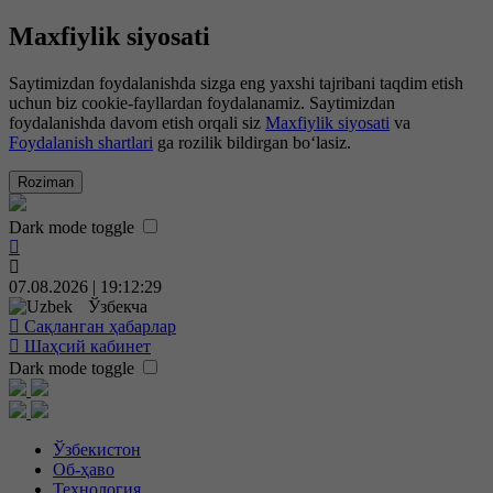
Maxfiylik siyosati
Saytimizdan foydalanishda sizga eng yaxshi tajribani taqdim etish
uchun biz cookie-fayllardan foydalanamiz. Saytimizdan
foydalanishda davom etish orqali siz
Maxfiylik siyosati
va
Foydalanish shartlari
ga rozilik bildirgan bo‘lasiz.
Roziman
Dark mode toggle
07.08.2026 | 19:12:29
Ўзбекча
Сақланган ҳабарлар
Шаҳсий кабинет
Dark mode toggle
Ўзбекистон
Об-ҳаво
Технология