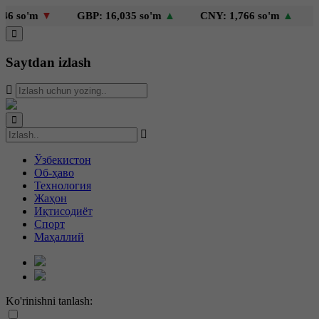
 so'm
▼
GBP: 16,035 so'm
▲
CNY: 1,766 so'm
▲
KZT
Saytdan izlash
Ўзбекистон
Об-ҳаво
Технология
Жаҳон
Иқтисодиёт
Спорт
Маҳаллий
Ko'rinishni tanlash: