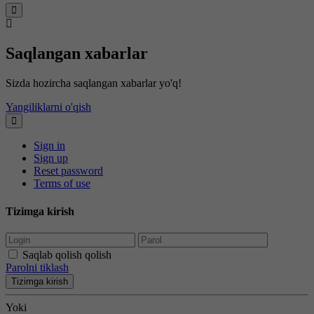
Saqlangan xabarlar
Sizda hozircha saqlangan xabarlar yo'q!
Yangiliklarni o'qish
Sign in
Sign up
Reset password
Terms of use
Tizimga kirish
Saqlab qolish qolish
Parolni tiklash
Tizimga kirish
Yoki