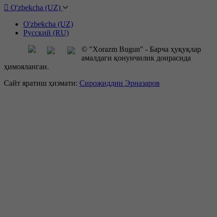
O'zbekcha (UZ)
O'zbekcha (UZ)
Русский (RU)
© "Xorazm Bugun" - Барча ҳуқуқлар
амалдаги қонунчилик доирасида
ҳимояланган.
Сайт яратиш ҳизмати:
Сирожиддин Эрназаров