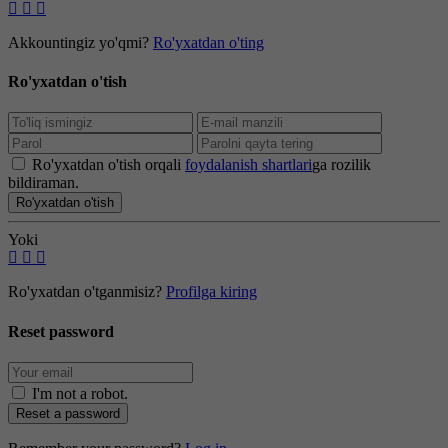
Akkountingiz yo'qmi?
Ro'yxatdan o'ting
Ro'yxatdan o'tish
Ro'yxatdan o'tish orqali
foydalanish shartlari
ga rozilik
bildiraman.
Ro'yxatdan o'tish
Yoki
Ro'yxatdan o'tganmisiz?
Profilga kiring
Reset password
I'm not a robot
.
Reset a password