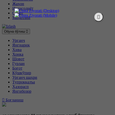
Жаҳон
Иқтисодиёт
Спорт
Маҳаллий
Обуна бўлиш
Урганч
Янгиариқ
Хива
Хонқа
Шовот
Гурлан
Боғот
Қўшкўпир
Урганч шаҳри
Тупроққалъа
Ҳазорасп
Янгибозор
Боғланиш