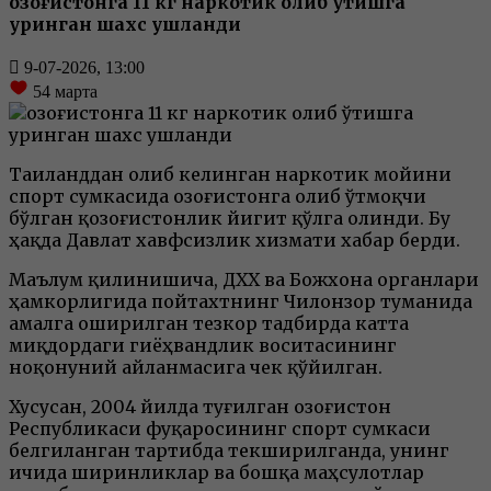
Қозоғистонга 11 кг наркотик олиб ўтишга
уринган шахс ушланди
9-07-2026, 13:00
54
марта
Таиланддан олиб келинган наркотик мойини
спорт сумкасида Қозоғистонга олиб ўтмоқчи
бўлган қозоғистонлик йигит қўлга олинди. Бу
ҳақда Давлат хавфсизлик хизмати хабар берди.
Маълум қилинишича, ДХХ ва Божхона органлари
ҳамкорлигида пойтахтнинг Чилонзор туманида
амалга оширилган тезкор тадбирда катта
миқдордаги гиёҳвандлик воситасининг
ноқонуний айланмасига чек қўйилган.
Хусусан, 2004 йилда туғилган Қозоғистон
Республикаси фуқаросининг спорт сумкаси
белгиланган тартибда текширилганда, унинг
ичида ширинликлар ва бошқа маҳсулотлар