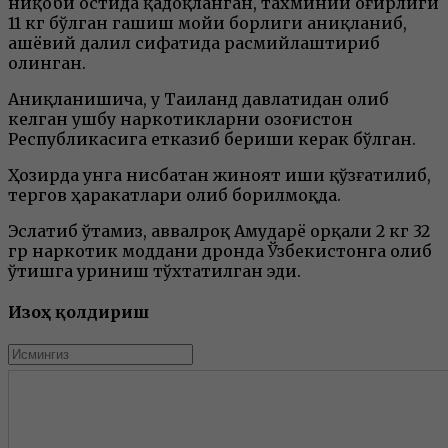
ниқоби остида қадоқланган, тахминий оғирлиги
11 кг бўлган гашиш мойи борлиги аниқланиб,
ашёвий далил сифатида расмийлаштириб
олинган.
Аниқланишича, у Таиланд давлатидан олиб
келган ушбу наркотикларни Қозоғистон
Республикасига етказиб бериши керак бўлган.
Ҳозирда унга нисбатан жиноят иши қўзғатилиб,
тергов ҳаракатлари олиб борилмоқда.
Эслатиб ўтамиз, аввалроқ Амударё орқали 2 кг 32
гр наркотик моддани дронда Ўзбекистонга олиб
ўтишга уриниш тўхтатилган эди.
Изоҳ қолдириш