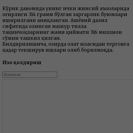
Кўрик давомида унинг ички жинсий аъзоларида
оғирлиги 314 грамм бўлган заргарлик буюмлари
яширилгани аниқланган. Ашёвий далил
сифатида олинган мазкур тилла
тақинчоқларнинг жами қиймати 316 миллион
сўмни ташкил қилган.
Билдирилишича, ҳозирда ҳолат юзасидан терговга
қадар текширув ишлари олиб борилмоқда.
Изоҳ қолдириш