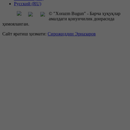
Русский (RU)
© "Xorazm Bugun" - Барча ҳуқуқлар
амалдаги қонунчилик доирасида
ҳимояланган.
Сайт яратиш ҳизмати:
Сирожиддин Эрназаров