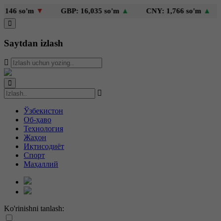
46 so'm
▼
GBP: 16,035 so'm
▲
CNY: 1,766 so'm
▲
K
Saytdan izlash
Ўзбекистон
Об-ҳаво
Технология
Жаҳон
Иқтисодиёт
Спорт
Маҳаллий
Ko'rinishni tanlash: