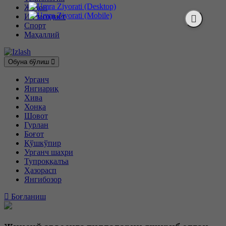
Жаҳон
Иқтисодиёт
Спорт
Маҳаллий
Обуна бўлиш
Урганч
Янгиариқ
Хива
Хонқа
Шовот
Гурлан
Боғот
Қўшкўпир
Урганч шаҳри
Тупроққалъа
Ҳазорасп
Янгибозор
Боғланиш