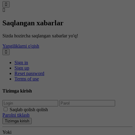
Saqlangan xabarlar
Sizda hozircha saqlangan xabarlar yo'q!
Yangiliklarni o'qish
Sign in
Sign up
Reset password
Terms of use
Tizimga kirish
Saqlab qolish qolish
Parolni tiklash
Tizimga kirish
Yoki