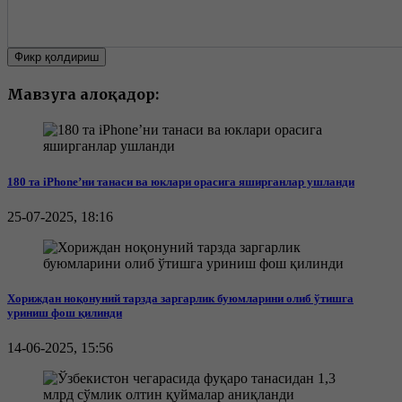
Фикр қолдириш
Мавзуга алоқадор:
180 та iPhone’ни танаси ва юклари орасига яширганлар ушланди
25-07-2025, 18:16
Хориждан ноқонуний тарзда заргарлик буюмларини олиб ўтишга
уриниш фош қилинди
14-06-2025, 15:56