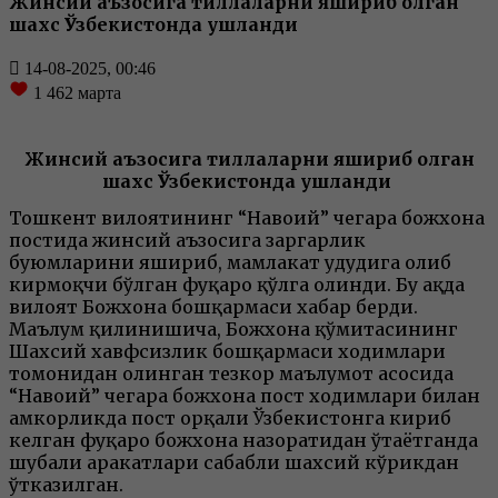
Жинсий аъзосига тиллаларни яшириб олган
шахс Ўзбекистонда ушланди
14-08-2025, 00:46
1 462
марта
Жинсий аъзосига тиллаларни яшириб олган
шахс Ўзбекистонда ушланди
Тошкент вилоятининг “Навоий” чегара божхона
постида жинсий аъзосига заргарлик
буюмларини яшириб, мамлакат ҳудудига олиб
кирмоқчи бўлган фуқаро қўлга олинди. Бу ҳақда
вилоят Божхона бошқармаси хабар берди.
Маълум қилинишича, Божхона қўмитасининг
Шахсий хавфсизлик бошқармаси ходимлари
томонидан олинган тезкор маълумот асосида
“Навоий” чегара божхона пост ходимлари билан
ҳамкорликда пост орқали Ўзбекистонга кириб
келган фуқаро божхона назоратидан ўтаётганда
шубҳали ҳаракатлари сабабли шахсий кўрикдан
ўтказилган.