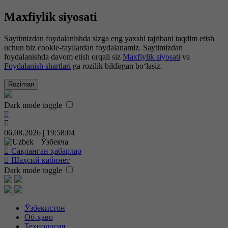
Maxfiylik siyosati
Saytimizdan foydalanishda sizga eng yaxshi tajribani taqdim etish
uchun biz cookie-fayllardan foydalanamiz. Saytimizdan
foydalanishda davom etish orqali siz
Maxfiylik siyosati
va
Foydalanish shartlari
ga rozilik bildirgan bo‘lasiz.
Roziman
Dark mode toggle
06.08.2026 | 19:58:05
Ўзбекча
Сақланган ҳабарлар
Шаҳсий кабинет
Dark mode toggle
Ўзбекистон
Об-ҳаво
Технология