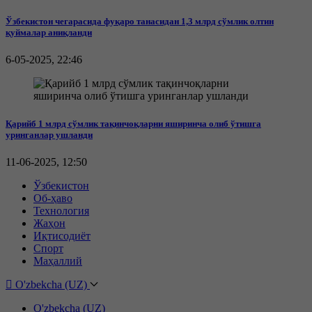
Ўзбекистон чегарасида фуқаро танасидан 1,3 млрд сўмлик олтин
қуймалар аниқланди
6-05-2025, 22:46
Қарийб 1 млрд сўмлик тақинчоқларни яширинча олиб ўтишга
уринганлар ушланди
11-06-2025, 12:50
Ўзбекистон
Об-ҳаво
Технология
Жаҳон
Иқтисодиёт
Спорт
Маҳаллий
O'zbekcha (UZ)
O'zbekcha (UZ)