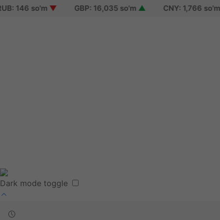
: 146 so'm
▼
GBP: 16,035 so'm
▲
CNY: 1,766 so'm
▲
Sign in
Sign up
Reset password
Terms of use
Dark mode toggle