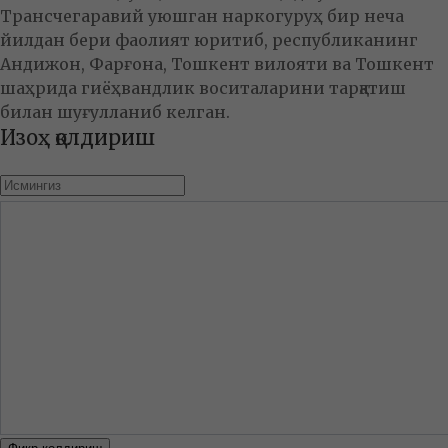
Трансчегаравий уюшган наркогуруҳ бир неча
йилдан бери фаолият юритиб, республиканинг
Андижон, Фарғона, Тошкент вилояти ва Тошкент
шаҳрида гиёҳвандлик воситаларини тарқатиш
билан шуғулланиб келган.
Изоҳ қолдириш