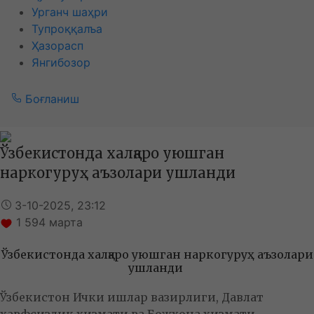
Урганч шаҳри
Тупроққалъа
Ҳазорасп
Янгибозор
Боғланиш
Ўзбекистонда халқаро уюшган
наркогуруҳ аъзолари ушланди
3-10-2025, 23:12
1 594
марта
Ўзбекистонда халқаро уюшган наркогуруҳ аъзолари
ушланди
Ўзбекистон Ички ишлар вазирлиги, Давлат