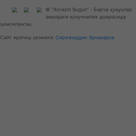
© "Xorazm Bugun" - Барча ҳуқуқлар
амалдаги қонунчилик доирасида
ҳимояланган.
Сайт яратиш ҳизмати:
Сирожиддин Эрназаров