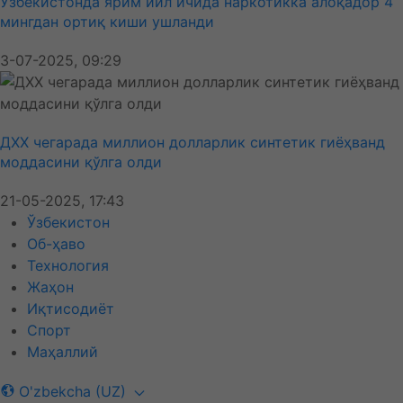
Ўзбекистонда ярим йил ичида наркотикка алоқадор 4
мингдан ортиқ киши ушланди
3-07-2025, 09:29
ДХХ чегарада миллион долларлик синтетик гиёҳванд
моддасини қўлга олди
21-05-2025, 17:43
Ўзбекистон
Об-ҳаво
Технология
Жаҳон
Иқтисодиёт
Спорт
Маҳаллий
O'zbekcha (UZ)