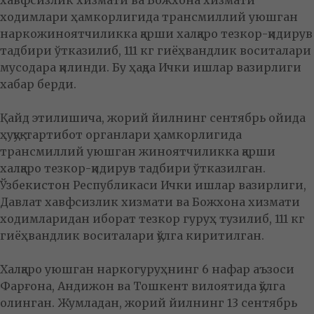
хавфсизлик хизмати ва Божхона хизмати
ходимлари ҳамкорлигида трансмиллий уюшган
наркожиноятчиликка қарши халқаро тезкор-қидирув
тадбири ўтказилиб, 111 кг гиёҳвандлик воситалари
мусодара қилинди. Бу ҳақда Ички ишлар вазирлиги
хабар берди.
Қайд этилишича, жорий йилнинг сентябрь ойида
ҳуқуқ-тартибот органлари ҳамкорлигида
трансмиллий уюшган жиноятчиликка қарши
халқаро тезкор-қидирув тадбири ўтказилган.
Ўзбекистон Республикаси Ички ишлар вазирлиги,
Давлат хавфсизлик хизмати ва Божхона хизмати
ходимларидан иборат тезкор гуруҳ тузилиб, 111 кг
гиёҳвандлик воситалари қўлга киритилган.
Халқаро уюшган наркогуруҳнинг 6 нафар аъзоси
Фарғона, Андижон ва Тошкент вилоятида қўлга
олинган. Жумладан, жорий йилнинг 13 сентябрь