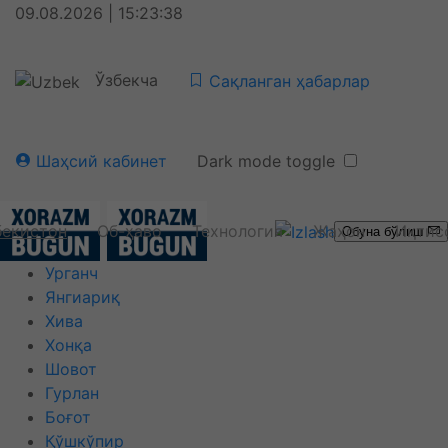
09.08.2026 | 15:23:39
Ўзбекча
Сақланган ҳабарлар
Шаҳсий кабинет
Dark mode toggle
бекистон
Об-ҳаво
Технология
Жаҳон
Иқтис
Обуна бўлиш
Урганч
Янгиариқ
Хива
Хонқа
Шовот
Гурлан
Боғот
Қўшкўпир