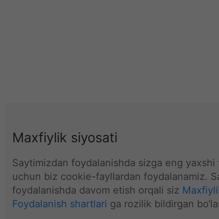
Maxfiylik siyosati
Saytimizdan foydalanishda sizga eng yaxshi t
uchun biz cookie-fayllardan foydalanamiz. S
foydalanishda davom etish orqali siz
Maxfiyli
Foydalanish shartlari
ga rozilik bildirgan bo‘la