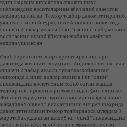
куни Фарғона вилоятида яшовчи шахс
гиёҳвандлик воситаларини қабул қилиб олаётган
вақтида ушланган. Тезкор тадбир давом эттирилиб,
уюшган жиноий гуруҳнинг Андижон вилоятида
яшовчи 2 нафар аъзоси 10 кг “гашиш” гиёҳвандлик
воситасини кўмиб қўйилган жойдан олаётган
вақтида ушланган.
Олиб борилган тезкор суриштирув ишлари
давомида жиноий гуруҳнинг Андижон вилоятида
яшовчи 2 нафар аъзоси туманда жойлашган
ошхонада 6 минг доллар эвазига 1 кг “опий”
гиёҳвандлик воситасини сотиб олган вақтида
тадбир иштирокчилари томонидан қўлга олинган.
Жиноий гуруҳнинг қолган аъзоларини қўлга олиш
мақсадида Тошкент вилоятининг Ангрен шаҳрида
давом эттирилган тезкор тадбирда эса муқаддам 3
маротаба судланган шахс 5 кг “опий” гиёҳвандлик
воситасини қабул қилиб олган вақтида ушланган.