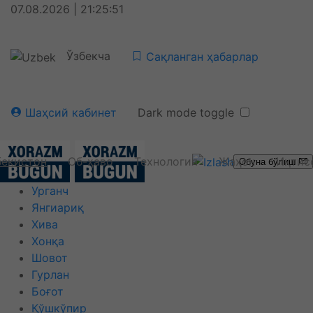
07.08.2026 | 21:25:51
Ўзбекча
Сақланган ҳабарлар
Шаҳсий кабинет
Dark mode toggle
бекистон
Об-ҳаво
Технология
Жаҳон
Иқтис
Обуна бўлиш
Урганч
Янгиариқ
Хива
Хонқа
Шовот
Гурлан
Боғот
Қўшкўпир