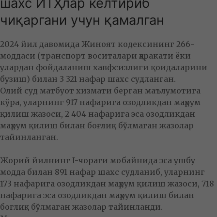
шахс ЙТҲлар келтириб
чиқаргани учун қамалган
2024 йил давомида Жиноят кодексининг 266-
моддаси (транспорт воситалари ҳаракати ёки
улардан фойдаланиш хавфсизлиги қоидаларини
бузиш) билан 3 321 нафар шахс судланган.
Олий суд матбуот хизмати берган маълумотига
кўра, уларнинг 917 нафарига озодликдан маҳрум
қилиш жазоси, 2 404 нафарига эса озодликдан
маҳрум қилиш билан боғлиқ бўлмаган жазолар
тайинланган.
Жорий йилнинг I-чораги мобайнида эса ушбу
модда билан 891 нафар шахс судланиб, уларнинг
173 нафарига озодликдан маҳрум қилиш жазоси, 718
нафарига эса озодликдан маҳрум қилиш билан
боғлиқ бўлмаган жазолар тайинланди.