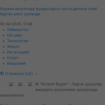
Хоразм вилоятида фуқароларга сохта диплом олиб
берган шахс ушланди
16-04-2025, 17:48
Ўзбекистон
Об-ҳаво
Технология
Жаҳон
Иқтисодиёт
Спорт
Маҳаллий
O'zbekcha (UZ)
© "Xorazm Bugun" - Барча ҳуқуқлар
амалдаги қонунчилик доирасида
ҳимояланган.