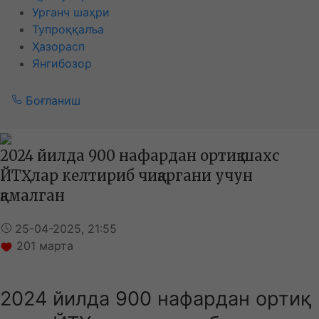
Урганч шаҳри
Тупроққалъа
Ҳазорасп
Янгибозор
Боғланиш
2024 йилда 900 нафардан ортиқ шахс
ЙТҲлар келтириб чиқаргани учун
қамалган
25-04-2025, 21:55
201
марта
2024 йилда 900 нафардан ортиқ