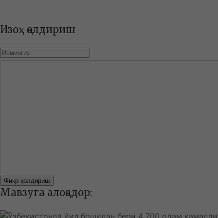
Изоҳ қолдириш
Фикр қолдириш
Мавзуга алоқадор: