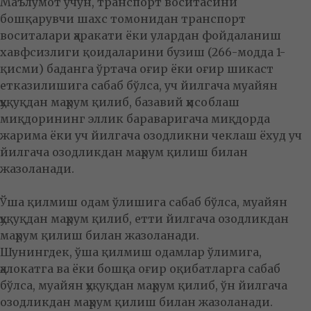
Маълумот учун, транспорт воситасини
бошқарувчи шахс томонидан транспорт
воситалари ҳаракати ёки улардан фойдаланиш
хавфсизлиги қоидаларини бузиш (266-модда 1-
қисми) баданга ўртача оғир ёки оғир шикаст
етказилишига сабаб бўлса, уч йилгача муайян
ҳуқуқдан маҳрум қилиб, базавий ҳисоблаш
миқдорининг эллик бараваригача миқдорда
жарима ёки уч йилгача озодликни чеклаш ёхуд уч
йилгача озодликдан маҳрум қилиш билан
жазоланади.
Ўша қилмиш одам ўлишига сабаб бўлса, муайян
ҳуқуқдан маҳрум қилиб, етти йилгача озодликдан
маҳрум қилиш билан жазоланади.
Шунингдек, ўша қилмиш одамлар ўлимига,
ҳалокатга ва ёки бошқа оғир оқибатларга сабаб
бўлса, муайян ҳуқуқдан маҳрум қилиб, ўн йилгача
озодликдан маҳрум қилиш билан жазоланади.