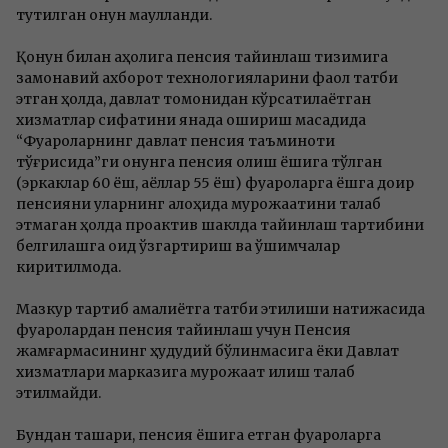
тутилган қонун мақулланди.
Қонун билан аҳолига пенсия тайинлаш тизимига
замонавий ахборот технологияларини фаол татбиқ
этган ҳолда, давлат томонидан кўрсатилаётган
хизматлар сифатини янада ошириш мақсадида
“Фуқароларнинг давлат пенсия таъминоти
тўғрисида”ги қонунга пенсия олиш ёшига тўлган
(эркаклар 60 ёш, аёллар 55 ёш) фуқароларга ёшга доир
пенсияни уларнинг алоҳида мурожаатини талаб
этмаган ҳолда проактив шаклда тайинлаш тартибини
белгилашга оид ўзгартириш ва қўшимчалар
киритилмоқда.
Мазкур тартиб амалиётга татбиқ этилиши натижасида
фуқаролардан пенсия тайинлаш учун Пенсия
жамғармасининг ҳудудий бўлинмасига ёки Давлат
хизматлари марказига мурожаат қилиш талаб
этилмайди.
Бундан ташқари, пенсия ёшига етган фуқароларга