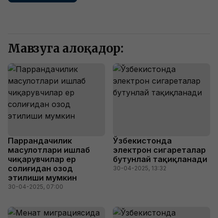
Мавзуга алоқадор:
Паррандачилик
Ўзбекистонда
маҳсулотлари ишлаб
электрон сигареталар
чиқарувчилар ер
бутунлай тақиқланади
солиғидан озод
30-04-2025, 13:32
этилиши мумкин
30-04-2025, 07:00