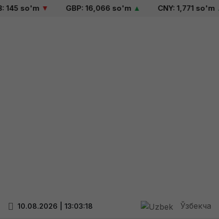
 145 so'm
▼
GBP: 16,066 so'm
▲
CNY: 1,771 so'm
▲
Ўзбекча
10.08.2026 | 13:03:18