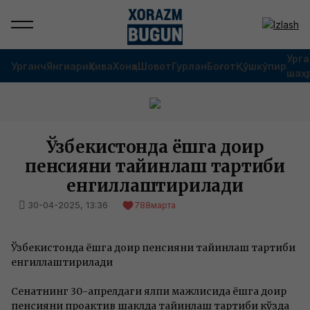
Урга
Урганч
Янгиариқ
Хива
Хонқа
Шовот
Гурлан
Боғот
Қўшкўпир
шаҳ
Ўзбекистонда ёшга доир
пенсияни тайинлаш тартиби
енгиллаштирилади
30-04-2025, 13:36
788
марта
Ўзбекистонда ёшга доир пенсияни тайинлаш тартиби
енгиллаштирилади
Сенатнинг 30-апрелдаги ялпи мажлисида ёшга доир
пенсияни проактив шаклда тайинлаш тартиби кўзда