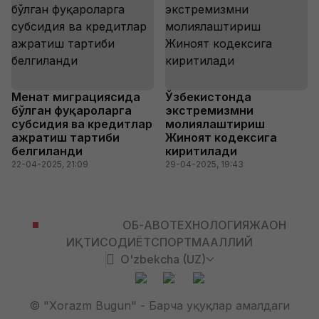
Меҳнат миграциясида
Ўзбекистонда
бўлган фуқароларга
экстремизмни
субсидия ва кредитлар
молиялаштириш
ажратиш тартиби
Жиноят кодексига
белгиланди
киритилади
22-04-2025, 21:09
29-04-2025, 19:43
ЎЗБЕКИСТОН
ОБ-ҲАВО
ТЕХНОЛОГИЯ
ЖАҲОН
ИҚТИСОДИЁТ
СПОРТ
МАҲАЛЛИЙ
O'zbekcha (UZ)
© "Xorazm Bugun" - Барча ҳуқуқлар амалдаги