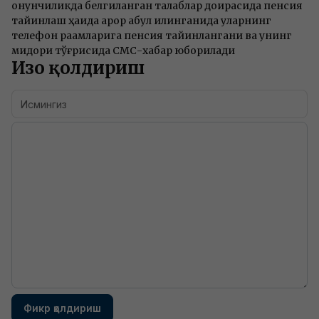
қонунчиликда белгиланган талаблар доирасида пенсия
тайинлаш ҳақида қарор қабул қилинганида уларнинг
телефон рақамларига пенсия тайинлангани ва унинг
миқдори тўғрисида СМС-хабар юборилади
Изоҳ қолдириш
Фикр қолдириш